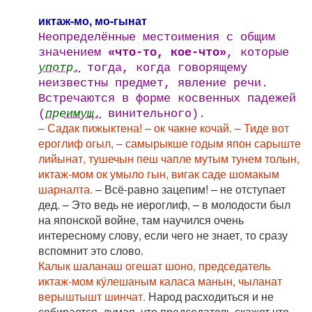
иктаж-мо, мо-гынат
Неопределённые местоимения с общим
значением
«что-то, кое-что»
, которые
употр.
тогда, когда говорящему
неизвестны предмет, явление речи.
Встречаются в форме косвенных падежей
(
преимущ.
винительного).
– Садак пижыктена! – ок чакне кочай. – Тиде вот
ероглиф огыл, – самырыкше годым япон сарыште
лийынат, тушечын пеш чапле мутым тунем толын,
иктаж-мом ок умыло гын, вигак саде шомакым
шарналта.
– Всё-равно зацепим! – не отступает
дед. – Это ведь не иероглиф, – в молодости был
на японской войне, там научился очень
интересному слову, если чего не знает, то сразу
вспомнит это слово.
Калык шаланаш огешат шоно, председатель
иктаж-мом кӱлешаным каласа манын, чыланат
верыштышт шинчат.
Народ расходиться и не
собирается, думая, что председатель скажет что-