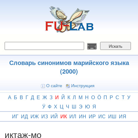
Перейти
к
основному
содержанию
Искать
Словарь синонимов марийского языка
(2000)
О сайте
Инструкция
А
Б
В
Г
Д
Е
Ж
З
И
Й
К
Л
М
Н
О
Ӧ
П
Р
С
Т
У
Ӱ
Ф
Х
Ц
Ч
Ш
Э
Ю
Я
ИГ
ИД
ИЖ
ИЗ
ИЙ
ИК
ИЛ
ИН
ИР
ИС
ИШ
ИЯ
иктаж-мо