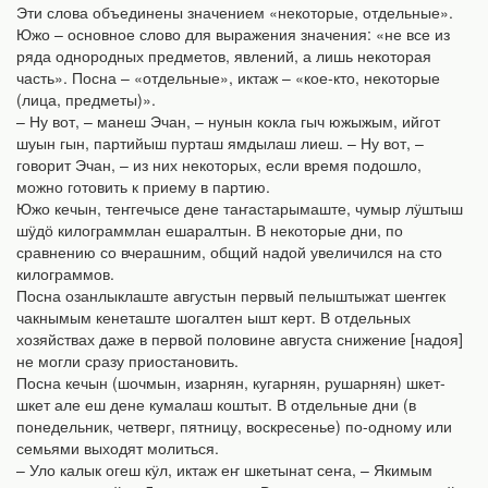
Эти слова объединены значением «некоторые, отдельные».
Южо – основное слово для выражения значения: «не все из
ряда однородных предметов, явлений, а лишь некоторая
часть». Посна – «отдельные», иктаж – «кое-кто, некоторые
(лица, предметы)».
– Ну вот, – манеш Эчан, – нунын кокла гыч южыжым, ийгот
шуын гын, партийыш пурташ ямдылаш лиеш. – Ну вот, –
говорит Эчан, – из них некоторых, если время подошло,
можно готовить к приему в партию.
Южо кечын, теҥгечысе дене таҥастарымаште, чумыр лӱштыш
шӱдӧ килограммлан ешаралтын. В некоторые дни, по
сравнению со вчерашним, общий надой увеличился на сто
килограммов.
Посна озанлыклаште августын первый пелыштыжат шеҥгек
чакнымым кенеташте шогалтен ышт керт. В отдельных
хозяйствах даже в первой половине августа снижение [надоя]
не могли сразу приостановить.
Посна кечын (шочмын, изарнян, кугарнян, рушарнян) шкет-
шкет але еш дене кумалаш коштыт. В отдельные дни (в
понедельник, четверг, пятницу, воскресенье) по-одному или
семьями выходят молиться.
– Уло калык огеш кӱл, иктаж еҥ шкетынат сеҥа, – Якимым