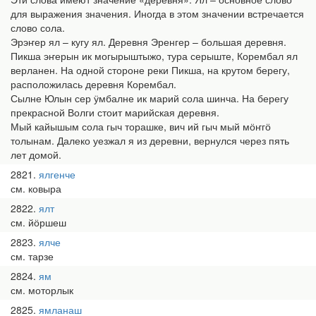
для выражения значения. Иногда в этом значении встречается
слово сола.
Эрэҥер ял – кугу ял. Деревня Эренгер – большая деревня.
Пикша эҥерын ик могырыштыжо, тура серыште, Корембал ял
верланен. На одной стороне реки Пикша, на крутом берегу,
расположилась деревня Корембал.
Сылне Юлын сер ӱмбалне ик марий сола шинча. На берегу
прекрасной Волги стоит марийская деревня.
Мый кайышым сола гыч торашке, вич ий гыч мый мӧҥгӧ
толынам. Далеко уезжал я из деревни, вернулся через пять
лет домой.
2821
ялгенче
см. ковыра
2822
ялт
см. йӧршеш
2823
ялче
см. тарзе
2824
ям
см. моторлык
2825
ямланаш