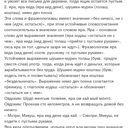
и увозят все письма для деревни, тогда ящик остаётся пустым.
2. яра, яра кида (яра кид дене), шӱшкен-мурен (толаш,
кошташ), нимо деч посна
Эти слова и фразеологизмы имеют значение «без ничего, ни с
чем (идти, остаться)», при этом устойчивые словосочетания
соотносительны в значении со словом яра. Яра – основное
слово для выражения значения (яра кодаш «остаться ни с
чем», яра кида (кид дене) толаш «прийти с пустыми руками»,
окса яра ок тол «деньги зазря не идут»). Фразеологизм яра
кида (кид дене) соотв. русскому «с пустыми руками».
Устойчивое выражение шӱшкен-мурен толаш (букв.: придти
свистя-спев) употр. тогда, когда речь идёт о деньгах, которые
зарабатываются без труда. Шӱшкен-мурен кошташ (букв.:
ходить петь и посвистывать) обозначает яра кошташ
«бездельничать». Выражение нимо деч поена сочетается
преимущ. с глаголом кодаш «остаться» и обозначает
«остаться ни с чем».
Овдоким: Шӱдӧ меҥгым толмеке, яра ом кай мый мӧҥгӧ.
Овдоким: Проехав сто километров, я не возвращусь домой без
ничего.
– Мотри, Микуш, яра кид дене ида кай. – Смотри, Микуш, не
ходите с пустыми руками.
Яра кида пӧртылмекем, чодыра орол ала-молан пеш куаныше