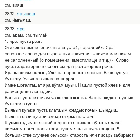
см. вияш
2832
яҥышаш
см. йыгылаш
2833
яра
см. арам, см. тыглай
1. яра, пуста разг.
Эти слова имеют значение «пустой, порожний». Яра –
основное слово для выражения значения: «ничем или никем
не заполненный (о помещении, вместилище и т.д.)». Слово
пуста характерно в основном для разговорной речи.
Яра кленчам налын, Ульяна перроныш лектын. Взяв пустую
бутылку, Ульяна вышла на перрон.
Имне шогалташат яра вӱтам муыч. Нашли пустой хлев и для
размещения лошадей.
Ванька пуста кленчам уа коклаш кышка. Ванька кидает пустые
бутылки в кусты.
Выльып кугыза пуста клатшым комдык почын шындыш.
Выльып свой пустой амбар открыл настежь.
Шукыж годым сельский старосто я писарь пӱтынь яллан
письмам поген налын кая, тунам яшлык пуста кодеш. В
большинстве случаев сельский староста или писарь забирают