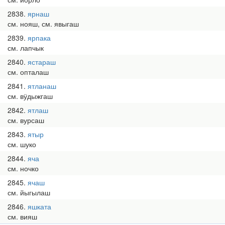
2838
ярнаш
см. нояш, см. явыгаш
2839
ярпака
см. лапчык
2840
ястараш
см. опталаш
2841
ятланаш
см. вӱдыжгаш
2842
ятлаш
см. вурсаш
2843
ятыр
см. шуко
2844
яча
см. ночко
2845
ячаш
см. йыгылаш
2846
яшката
см. вияш