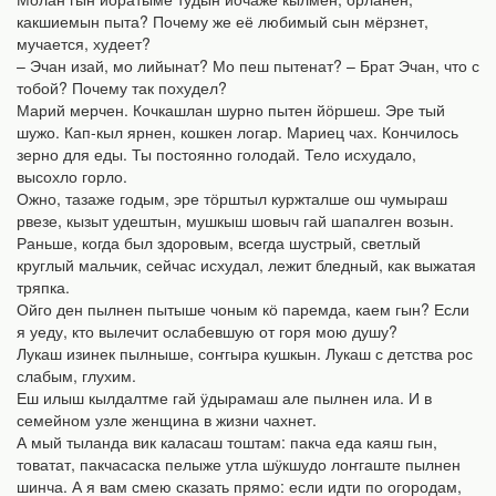
какшиемын пыта? Почему же её любимый сын мёрзнет,
мучается, худеет?
– Эчан изай, мо лийынат? Мо пеш пытенат? – Брат Эчан, что с
тобой? Почему так похудел?
Марий мерчен. Кочкашлан шурно пытен йӧршеш. Эре тый
шужо. Кап-кыл ярнен, кошкен логар. Мариец чах. Кончилось
зерно для еды. Ты постоянно голодай. Тело исхудало,
высохло горло.
Ожно, тазаже годым, эре тӧрштыл куржталше ош чумыраш
рвезе, кызыт удештын, мушкыш шовыч гай шапалген возын.
Раньше, когда был здоровым, всегда шустрый, светлый
круглый мальчик, сейчас исхудал, лежит бледный, как выжатая
тряпка.
Ойго ден пылнен пытыше чоным кӧ паремда, каем гын? Если
я уеду, кто вылечит ослабевшую от горя мою душу?
Лукаш изинек пылныше, соҥгыра кушкын. Лукаш с детства рос
слабым, глухим.
Еш илыш кылдалтме гай ӱдырамаш але пылнен ила. И в
семейном узле женщина в жизни чахнет.
А мый тыланда вик каласаш тоштам: пакча еда каяш гын,
товатат, пакчасаска пелыже утла шӱкшудо лоҥгаште пылнен
шинча. А я вам смею сказать прямо: если идти по огородам,