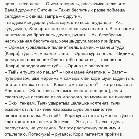
эрла – весе дене. – О чем говоришь, рассказывают же, что
Вачай дружит с Онтони. – Таких беспутных разве поймешь,
сегодня – с одним, завтра – с другим.
Тыгодым йылдырий ӱмбак кержалте весе, шудалеш – Ах,
кӱлдымаш, тӱня яргак, налнет пелашым солалтен. В это время
на жеманную бросилась другая, ругает: – Ах, безобразие,
неслыханная беспутница, хочешь друга моего прибрать.
– Оринан курвалыкше тыланет келша аман, – манеш тудо
[Каври], тӱрвыжым важык ышта. – Орина курва огыл. – Видимо,
распутное поведение Орины тебе нравится, – говорит он
[Каври] передергивает губы. – Орина не распутная.
– Тыйын тушто мо пашат? – чоян мане Алевтина. – Ватет –
пӱтыремвоч, шке марийжым самырыклан кӧра шуэн коден гын,
пӧръеҥ титакан огыл. – Какое там твоё дело? – хитро сказала
Алевтина. – Жена твоя легкомысленная [женщина], если
своего мужа оставила из-за молодого, то мужчина не виноват.
– Э-эх, тендам. Тыяк ӱдыретым шалашке колтенат, тыяк
эскерен отыл. Так теве яжаржым шӱдырен кынелтен
шелыштак налам. Ава пий! – Кори кугыза тыге тумасен, кӱшыл
клат тошкалтыш деке кайынеже. – Э-эх, вы. Ты свою дочь
распустила, не уследила. Вот эту распутницу подниму и
отшлепаю. Потаскуха! – ругаясь, Кори пытается пройти к