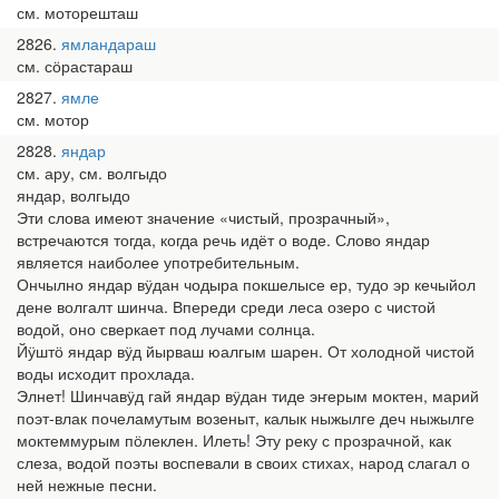
см. моторешташ
2826
ямландараш
см. сӧрастараш
2827
ямле
см. мотор
2828
яндар
см. ару, см. волгыдо
яндар, волгыдо
Эти слова имеют значение «чистый, прозрачный»,
встречаются тогда, когда речь идёт о воде. Слово яндар
является наиболее употребительным.
Ончылно яндар вӱдан чодыра покшелысе ер, тудо эр кечыйол
дене волгалт шинча. Впереди среди леса озеро с чистой
водой, оно сверкает под лучами солнца.
Йӱштӧ яндар вӱд йырваш юалгым шарен. От холодной чистой
воды исходит прохлада.
Элнет! Шинчавӱд гай яндар вӱдан тиде эҥерым моктен, марий
поэт-влак почеламутым возеныт, калык ныжылге деч ныжылге
моктеммурым пӧлеклен. Илеть! Эту реку с прозрачной, как
слеза, водой поэты воспевали в своих стихах, народ слагал о
ней нежные песни.