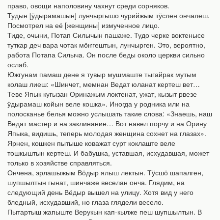
право, овощи наполовину чахнут среди сорняков.
Тудын [ӱдырамашын] лунчыргышо чурийжым тӱслен ончалеш.
Посмотрел на её [женщины] измученное лицо.
Тиде, очыни, Потап Силычын пашаже. Тудо черке воктенысе
туткар деч вара чотак мӧҥгештын, лунчырген. Это, вероятно,
работа Потапа Силыча. Он после беды около церкви сильно
ослаб.
Южгунам памаш дене я тувыр мушмаште тыгайрак мутым
колаш лиеш: «Шинчет, мемнан Ведат юланат кертеш вет…
Теве Япык кугызан Оринажым локтенат, ужат, кызыт рвезе
ӱдырамаш койын веле кошка». Иногда у родника или на
полосканье белья можно услышать такие слова: «Знаешь, наш
Ведат мастер и на заклинание… Вот навел порчу и на Орину
Япыка, видишь, теперь молодая женщина сохнет на глазах».
Ярнен, кошкен пытыше коважат сурт коклаште веле
тошкыштын кертеш. И бабушка, уставшая, исхудавшая, может
только в хозяйстве справляться.
Ончена, эрлашыжым Вӧдыр ялыш лектын. Тӱсшӧ шапалген,
шупшылтын гынат, шинчаже веселан онча. Глядим, на
следующий день Вёдыр вышел на улицу. Хотя вид у него
бледный, исхудавший, но глаза глядели весело.
Пытартыш жапыште Верукын кап-кылже пеш шупшылтын. В