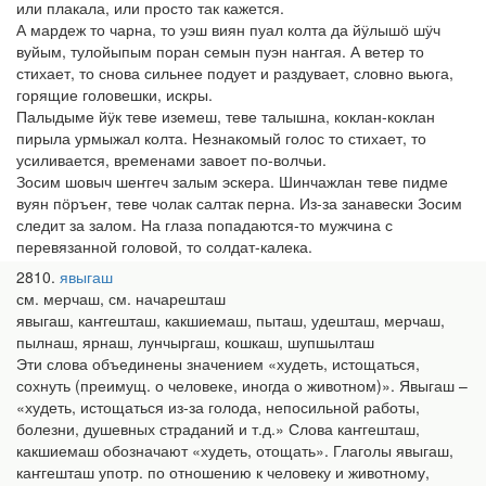
или плакала, или просто так кажется.
А мардеж то чарна, то уэш виян пуал колта да йӱлышӧ шӱч
вуйым, тулойыпым поран семын пуэн наҥгая. А ветер то
стихает, то снова сильнее подует и раздувает, словно вьюга,
горящие головешки, искры.
Палыдыме йӱк теве иземеш, теве талышна, коклан-коклан
пирыла урмыжал колта. Незнакомый голос то стихает, то
усиливается, временами завоет по-волчьи.
Зосим шовыч шеҥгеч залым эскера. Шинчажлан теве пидме
вуян пӧръеҥ, теве чолак салтак перна. Из-за занавески Зосим
следит за залом. На глаза попадаются-то мужчина с
перевязанной головой, то солдат-калека.
2810
явыгаш
см. мерчаш, см. начарешташ
явыгаш, каҥгешташ, какшиемаш, пыташ, удешташ, мерчаш,
пылнаш, ярнаш, лунчыргаш, кошкаш, шупшылташ
Эти слова объединены значением «худеть, истощаться,
сохнуть (преимущ. о человеке, иногда о животном)». Явыгаш –
«худеть, истощаться из-за голода, непосильной работы,
болезни, душевных страданий и т.д.» Слова каҥгешташ,
какшиемаш обозначают «худеть, отощать». Глаголы явыгаш,
каҥгешташ употр. по отношению к человеку и животному,