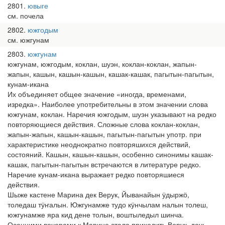
2801
ювыге
см. почела
2802
южгодым
см. южгунам
2803
южгунам
южгунам, южгодым, коклан, шуэн, коклан-коклан, жапын-
жапын, кашын, кашын-кашын, кашак-кашак, пагытын-пагытын,
кунам-икана
Их объединяет общее значение «иногда, временами,
изредка». Наиболее употребительны в этом значении слова
южгунам, коклан. Наречия южгодым, шуэн указывают на редко
повторяющиеся действия. Сложные слова коклан-коклан,
жапын-жапын, кашын-кашын, пагытын-пагытын употр. при
характеристике неоднократно повторяшихся действий,
состояний. Кашын, кашын-кашын, особенно синонимы кашак-
кашак, пагытын-пагытын встречаются в литературе редко.
Наречие кунам-икана выражает редко повторяшиеся
действия.
Шыже кастене Марина дек Верук, Йыванайын ӱдыржӧ,
толедаш тӱҥалын. Южгунамже тудо кӱнчылам налын толеш,
южгунамже яра кид дене толын, воштыледыл шинча.
Осенними вечерами к Марине стала приходить Верук, дочь