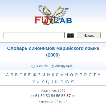
Перейти
к
основному
содержанию
Искать
Словарь синонимов марийского языка
(2000)
О сайте
Инструкция
А
Б
В
Г
Д
Е
Ж
З
И
Й
К
Л
М
Н
О
Ӧ
П
Р
С
Т
У
Ӱ
Ф
Х
Ц
Ч
Ш
Э
Ю
Я
терминов:
2846
<<
51
52
53
54
55
56
57
>>
страница 57 из 57