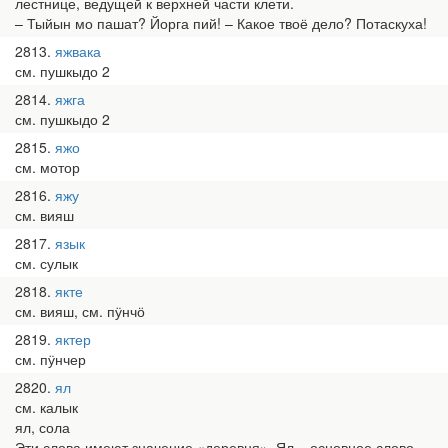
лестнице, ведущей к верхней части клети.
– Тыйын мо пашат? Йорга пий! – Какое твоё дело? Потаскуха!
2813
яжвака
см. пушкыдо 2
2814
яжга
см. пушкыдо 2
2815
яжо
см. мотор
2816
яжу
см. вияш
2817
язык
см. сулык
2818
якте
см. вияш, см. пӱнчӧ
2819
яктер
см. пӱнчер
2820
ял
см. калык
ял, сола
Эти слова имеют значение «деревня». Ял – основное слово