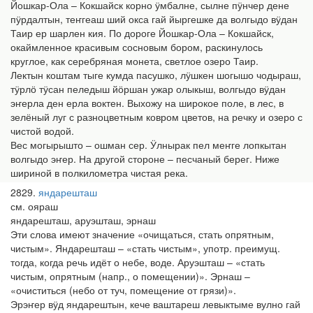
Йошкар-Ола – Кокшайск корно ӱмбалне, сылне пӱнчер дене
пӱрдалтын, теҥгеаш ший окса гай йыргешке да волгыдо вӱдан
Таир ер шарлен кия. По дороге Йошкар-Ола – Кокшайск,
окаймленное красивым сосновым бором, раскинулось
круглое, как серебряная монета, светлое озеро Таир.
Лектын коштам тыге кумда пасушко, лӱшкен шогышо чодыраш,
тӱрлӧ тӱсан пеледыш йӧршан ужар олыкыш, волгыдо вӱдан
эҥерла ден ерла воктен. Выхожу на широкое поле, в лес, в
зелёный луг с разноцветным ковром цветов, на речку и озеро с
чистой водой.
Вес могырышто – ошман сер. Ӱлнырак пел меҥге лопкытан
волгыдо эҥер. На другой стороне – песчаный берег. Ниже
шириной в полкилометра чистая река.
2829
яндарешташ
см. ояраш
яндарешташ, аруэшташ, эрнаш
Эти слова имеют значение «очищаться, стать опрятным,
чистым». Яндарешташ – «стать чистым», употр. преимущ.
тогда, когда речь идёт о небе, воде. Аруэшташ – «стать
чистым, опрятным (напр., о помещении)». Эрнаш –
«очиститься (небо от туч, помещение от грязи)».
Эрэҥер вӱд яндарештын, кече ваштареш левыктыме вулно гай