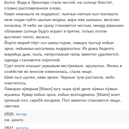
йолга. Вода в Эренгере стала чистой, на солнце блестит,
словно расплавленное олово.
Кават иканаште ок яндарешт, лыпчык-лапчык пыл коклаште
кече ондак пуйто шылын модеш, вара иже шокшын, веселан
ончалеш. И небо не сразу становится чистым, между рваными
облаками солнце будто играет в прятки, только потом
выглянет тепло, весело.
Йорло марий пӧрт гыч шикш-пурак, лавыра туҥгыр койын
эрна, чийымаш-шогалмаш яндарештеш. Из дома бедного
марийца дым, пыль, непролазная грязь заметно удаляются,
одежда становится опрятной.
Сурт кокла илышат шукыжым вестӱкемын, аруэштын. Жизнь в
хозяйстве во многом изменилась, стала чище.
Шем пыл шулен, кава эрнен. Черные тучи растаяли, небо
очистилось.
Лавыран кӱварым [Маюк] кугу чыра кӱзӧ дене нӱжын-нӱжын
мушкеш. Кӱвар койын эрна, койын волгыдемеш. [Маюк] моет
грязный пол, скребя косарем. Пол заметно становится чище,
светлее.
2830
яҥгар
см. шоҥго
2831
яҥгата