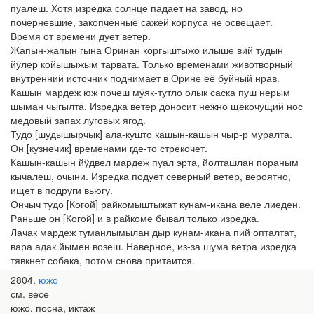
пуалеш. Хотя изредка солнце падает на завод, но
почерневшие, закопченные сажей корпуса не освещает.
Время от времени дует ветер.
Жапын-жапын гына Оринан кӧргыштыжӧ илыше вий тудын
йӱлер койышыжым тарвата. Только временами животворный
внутренний источник поднимает в Орине её буйный нрав.
Кашын мардеж юж почеш мӱяк-тутло олык саска пуш нерым
шыман чыгылта. Изредка ветер доносит нежно щекочущий нос
медовый запах луговых ягод.
Тудо [шудышырчык] ала-кушто кашын-кашын чыр-р муралта.
Он [кузнечик] временами где-то стрекочет.
Кашын-кашын йӱдвел мардеж пуал эрта, йолташлан пораным
кычалеш, очыни. Изредка подует северный ветер, вероятно,
ищет в подруги вьюгу.
Ончыч тудо [Когой] райкомыштыжат кунам-икана веле лиеден.
Раньше он [Когой] и в райкоме бывал только изредка.
Лачак мардеж туманлымылан дыр кунам-икана пий опталтат,
вара адак йымен возеш. Наверное, из-за шума ветра изредка
тявкнет собака, потом снова притаится.
2804
южо
см. весе
южо, посна, иктаж