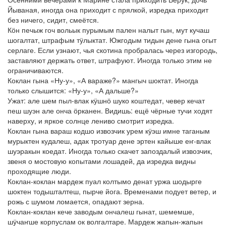
Йываная, иногда она приходит с прялкой, изредка приходит
без ничего, сидит, смеётся.
Кӧн печыж гоч вольык пурымым пален налыт гын, мут кучаш
шогалтат, штрафым тӱлыктат. Южгодым тидын дене гына огыт
серлаге. Если узнают, чья скотина пробралась через изгородь,
заставляют держать ответ, штрафуют. Иногда только этим не
ограничиваются.
Коклан гына «Ну-у», «А вараже?» мангыч шоктат. Иногда
только слышится: «Ну-у», «А дальше?»
Ужат: але шем пыл-влак кӱшнӧ шуко коштедат, чевер кечат
пеш шуэн але онча ӧрканен. Видишь: ещё чёрные тучи ходят
наверху, и яркое солнце лениво смотрит изредка.
Коклан гына вараш кодшо извозчик урем кӱэш имне таганым
мурыктен кудалеш, адак тротуар дене эртен кайыше еҥ-влак
шуэракын коедат. Иногда только скачет запоздалый извозчик,
звеня о мостовую копытами лошадей, да изредка видны
проходящие люди.
Коклан-коклан мардеж пуал колтымо денат уржа шодырге
шоктен тодышталтеш, пырче йога. Временами подует ветер, и
рожь с шумом ломается, опадают зерна.
Коклан-коклан кече заводым ончалеш гынат, шемемше,
шӱчаҥше корпуслам ок волгалтаре. Мардеж жапын-жапын