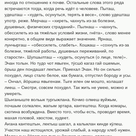
иногда по отношению к почве. Остальные слова этого ряда
встречаются тогда, когда речь идёт о человеке. Пыташ,
удешташ – «худеть, осунуться, терять в весе», слово удешташ
употр. реже. Мерчаш – «хиреть, чахнуть из-за болезни,
душевных, физических страданий». Пылнаш – «чахнуть,
обессилеть из-за тяжёлых условий жизни, гнёта», слово менее
конкретно, в общем виде выражает значение. Ярнаш,
лунчыргаш – «обессилеть, слабеть». Кошкаш – «сохнуть из-за
болезни, тяжёлой работы, душевных переживаний, по
старости». Шупшылташ – «худеть, осунуться (о лице, теле)».
Эчан толын. Но тудо чот явыген, тӱсшӧ кагаз гай ошемын,
ӧрыш ден пондашат лектын. Приехал Эчан. Но он сильно
похудел, лицо стало белое, как бумага, отпустил бороду и усы.
– Ончал, йӧршеш явыгенам. Тыге илен ом мошто, колашат
лиеш. – Смотри, совсем похудел. Так жить не умею, можно и
умереть.
Шыҥаныште вольык тургыжлана. Кочмо олмеш вуйжым,
почшым солкален, жапым эртара, каҥгештеш. Когда комары,
скотина возбуждена. Вместо того, чтобы есть, проводит время,
махая головой, хвостом, худеет.
Аҥана каҥгештын, лектыш шагал, а калыклан кинде кӱлеш.
Участок наш истощился, урожай слабый, а народу хлеб нужен.
Молан гын йӧратыме тудын йочаже кылмен, орланен,