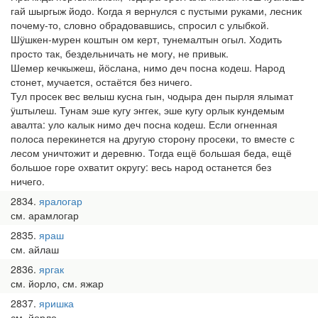
гай шыргыж йодо. Когда я вернулся с пустыми руками, лесник
почему-то, словно обрадовавшись, спросил с улыбкой.
Шӱшкен-мурен коштын ом керт, тунемалтын огыл. Ходить
просто так, бездельничать не могу, не привык.
Шемер кечкыжеш, йӧслана, нимо деч посна кодеш. Народ
стонет, мучается, остаётся без ничего.
Тул просек вес велыш кусна гын, чодыра ден пырля ялымат
ӱштылеш. Тунам эше кугу эҥгек, эше кугу орлык кундемым
авалта: уло калык нимо деч посна кодеш. Если огненная
полоса перекинется на другую сторону просеки, то вместе с
лесом уничтожит и деревню. Тогда ещё большая беда, ещё
большое горе охватит округу: весь народ останется без
ничего.
2834
яралогар
см. арамлогар
2835
яраш
см. айлаш
2836
яргак
см. йорло, см. яжар
2837
яришка
см. йорло