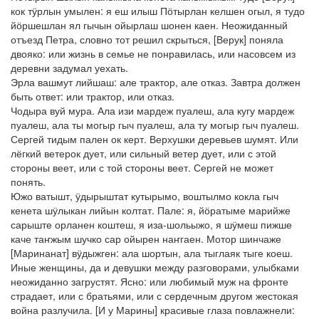
кок тӱрлын умылен: я еш илыш Пӧтырлан келшен огыл, я тудо
йӧршешлан ял гычын ойырлаш шонен каен. Неожиданный
отъезд Петра, словно тот решил скрыться, [Верук] поняла
двояко: или жизнь в семье не понравилась, или насовсем из
деревни задумал уехать.
Эрла вашмут лийшаш: але трактор, але отказ. Завтра должен
быть ответ: или трактор, или отказ.
Чодыра вуй мура. Ала изи мардеж пуалеш, ала кугу мардеж
пуалеш, ала ты могыр гыч пуалеш, ала ту могыр гыч пуалеш.
Сергей тидым пален ок керт. Верхушки деревьев шумят. Или
лёгкий ветерок дует, или сильный ветер дует, или с этой
стороны веет, или с той стороны веет. Сергей не может
понять.
Южо ватышт, ӱдырыштат кутырымо, воштылмо кокла гыч
кенета шӱлыкан лийын колтат. Пале: я, йӧратыме марийже
сарыште орланен коштеш, я иза-шольыжо, я шӱмеш пижше
каче таҥжым шучко сар ойырен наҥгаен. Мотор шинчаже
[Маринанат] вӱдыжген: ала шортын, ала тыглаяк тыге коеш.
Иные женщины, да и девушки между разговорами, улыбками
неожиданно загрустят. Ясно: или любимый муж на фронте
страдает, или с братьями, или с сердечным другом жестокая
война разлучила. [И у Марины] красивые глаза повлажнели: