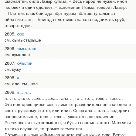
шарналтен, ойла Лазыр кугыза. – Весь народ не нужен, иной
человек и один одолеет, – вспоминая Якима, говорит Лазыр.
– Плотник-влак бригаде пӧрт пурам нӧлташ тӱҥалыныт, –
ойлат иктышт. – Бригада плотников начала поднимать сруб, –
говорят одни.
2805
юзо
см. сымыстарыше
2806
юмылташ
см. кумалаш
2807
ючылий
см. кужу
2808
я
см. але, см. шол
2809
я… я…
я… я…, але… але…, ала… ала…, то… то…, теве… теве…
Эти повторяющиеся союзы имеют разделительное значение и
соотв. русскому «то-то, или-или». Союз ала… ала… содержит
вопросительное, теве… теве… указательное значение.
Рвезе-влак я шып колыштыт, я йӱкын воштыл колтат. Мальчики
то тихо слушают, то громко засмеются.
Пӧтырын шылын кайымыла кенета кайымыжым тудо [Верук]