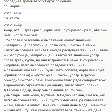
последнее время тело у Верук похудело.
ср. мерчаш
2811
явык
см. каҥга
2812
яжар
яжар, аташ, яргак разг., курва разг., пӱтыремвоч разг., ава пий
разг., йорга пий разг.
Эти слова и устойчивые выражения имеют значение
«развратница, распутница, потаскуха, шлюха». Яжар –
«легкомысленная, игривая, иногда распутная женщина». Аташ
– «распутница, развратница». В таком же значении употр.
слова яргак, курва, но они встречаются реже. Пӱтыремвоч –
«игривая, легкомысленного поведения женщина».
Фразеологизмы ава пий (букв.: мать собака), йорга пий (букв.:
игривая собака) – «потаскуха, шлюха», употр. в грубой
обиходно-бытовой речи. Синонимы этого ряда содержат ярко
выраженную отрицательную оценку, часто употр. бранно.
А Герман Вӧдыр, яжар ӱдырамашла воштылын,
умылтарышыла коеш, мутлана. А Вёдыр Герман, смеясь, как
легкомысленная женщина, будто объясняет, разговаривает.
– Кай, ала-мом ойлет, Вачайже Онтони дене модеш манытыс.
– Нуно аташ тӱшкам ойырен моштет гала, таче – икте дене,