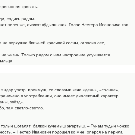
еревянная кровать.
ди, садись рядом.
жат пеленже, ачажат кӱдылныжак. Голос Нестера Ивановича так
 на верхушке ближней красивой сосны, огласив лес,
– не жизнь. Только рядом с ним настроение улучшается.
ыльца.
 яндар употр. преимущ. со словами кече «день», «солнце»,
граничено в употреблении, оно имеет диалектный характер,
уны, звёзд».
о, там светло-светло.
 толын шогалят, балкон кучемыш эҥертыш. – Тунам тудын чонжо
ность, – Нестер Иванович подошёл ко мне, оперся на перила