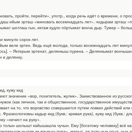
овать, пройти, перейти», употр., когда речь идёт о времени, о пр
ндаш ийым эрташ «миновать восемнадцать лет», чодырам эрташ «п
ырымат шотлаш гын, иктаж кудло пӧртымат вонча дыр. Тумер – больш
и минуло сорок лет.
йым веле эртен. Ведь ещё молода, только восемнадцать лет минул
ось]. – Яктерым эртенат, делянкыш пурена. – Делянкымат вончышна
 и делянку.
ид, кужу кид
ют значение «вор, похититель, жулик». Заимствованное из русског
 чужое (как личное, так и общественное, государственное имуще
ает на то, что воровство совершается путем ловких действий или м
 Фразеологизмы кадыр кид (букв.: кривая рука), кужу кид (букв.:
ому «нечист на руку».
р толын шолышт кайышашла чучын. Ему [богатому человеку] всё каза
мдарыше нылле ик языкыш пура», маныт, да тудо чын огыл, чын 