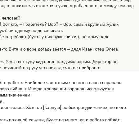
так, то похититель окажется лучше ограбленного, а между тем вор
 человек?
! Вот кто. – Грабитель? Вор? – Вор, самый крупный жулик.
ргует: ни одному не довешивает.
загребают (букв.: у них рука кривая), поэтому надо
то Витя и о воре догадывается – дядя Иван, отец Олега
». Ужын вет кужу кид поген налдыме верым. Директор не
нечистый на руку человек, где что не прибрано.
ёт о работе. Наиболее частотным является слово воранаш.
лово вийнаш. Иногда в значении воранаш используется
тным значением.
я.
нен толеш. Хотя он [Карпуш] не быстр в движениях, но в его
ать по одной сажени, будет не много, да и работа пойдёт