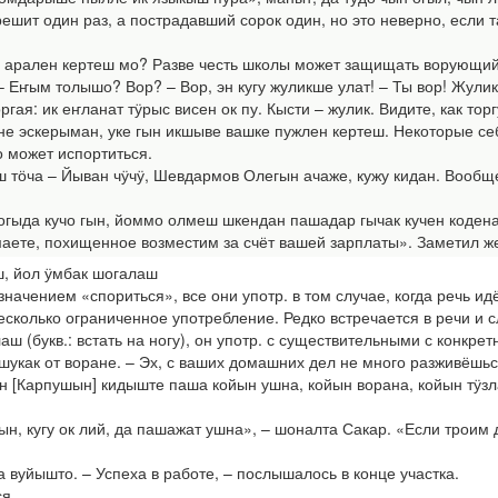
решит один раз, а пострадавший сорок один, но это неверно, если 
рален кертеш мо? Разве честь школы может защищать ворующий
 – Еҥым толышо? Вор? – Вор, эн кугу жуликше улат! – Ты вор! Жулик
оргая: ик еҥланат тӱрыс висен ок пу. Кысти – жулик. Видите, как то
 эскерыман, уке гын икшыве вашке пужлен кертеш. Некоторые себе 
о может испортиться.
тӧча – Йыван чӱчӱ, Шевдармов Олегын ачаже, кужу кидан. Вообще-
огыда кучо гын, йоммо олмеш шкендан пашадар гычак кучен кодена
аете, похищенное возместим за счёт вашей зарплаты». Заметил же 
ш, йол ӱмбак шогалаш
ачением «спориться», все они употр. в том случае, когда речь ид
сколько ограниченное употребление. Редко встречается в речи и с
ш (букв.: встать на ногу), он употр. с существительными с конкре
шукак от воране. – Эх, с ваших домашних дел не много разживёшьс
н [Карпушын] кидыште паша койын ушна, койын ворана, койын тӱзла
н, кугу ок лий, да пашажат ушна», – шоналта Сакар. «Если троим д
вуйышто. – Успеха в работе, – послышалось в конце участка.
я.