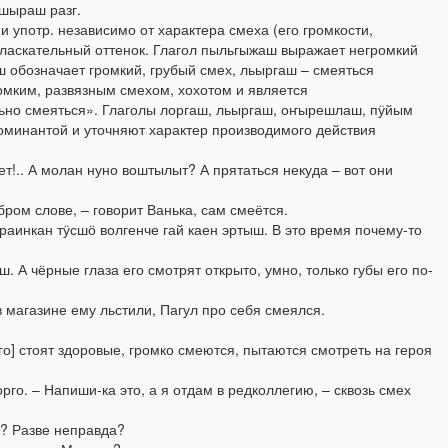
 шыраш разг.
употр. независимо от характера смеха (его громкости,
 ласкательный оттенок. Глагол пыльгыжаш выражает негромкий
ш обозначает громкий, грубый смех, льыргаш – смеяться
омким, развязным смехом, хохотом и является
ьно смеяться». Глаголы лоргаш, льыргаш, оҥырешлаш, пӱйым
доминантой и уточняют характер производимого действия
т!.. А молан нуно воштылыт? А прятаться некуда – вот они
ром слове, – говорит Ванька, сам смеётся.
инкан тӱсшӧ волгенче гай каен эртыш. В это время почему-то
 чёрные глаза его смотрят открыто, умно, только губы его по-
магазине ему льстили, Пагул про себя смеялся.
го] стоят здоровые, громко смеются, пытаются смотреть на героя
го. – Напиши-ка это, а я отдам в редколлегию, – сквозь смех
е? Разве неправда?