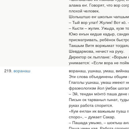
алама еҥ. Говорят, что вор сог
плохой человек.
Шолыштшо еҥ школын чапшым а
– Тый вор улат! Жулик! Вот кӧ.
– Кысти – жулик. Ужыда, кузе т
Южо еҥын кидше кадыр, сандене
присматривать, ребёнок быстр
Такшым Витя воржымат тогдаяш 
Шевдармова, нечист на руку.
Директор ок лыплане: «Ворым 
унимается: «Если вора не пойм
219
воранаш
воранаш, ушнаш, умаш, вийна
Эти слова объединены общим зн
Глаголы ушнаш, умаш имеют не
фразеологизм йол ӱмбак шогала
– Эй, тендан мӧҥгӧ паша дене 
Писын ок тарваныл гынат, туды
руках работа спорится.
«Кум еҥлан ик важыкым пуаш гы
споро», – думает Сакар.
– Пашада умыжо, – шоктыш аҥа 
Паша умен кая. Работа споритс