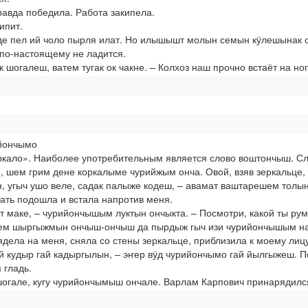
авда победила. Работа закипела.
ипит.
е пел ий чоло пырля илат. Но илышышт молын семын кӱлешынак ок
, по-настоящему не ладится.
шогалеш, ватем тугак ок чакне. – Колхоз наш прочно встаёт на ног
йончымо
ркало». Наиболее употребительным является слово воштончыш. Сл
 шем грим дене коркалыме чурийжым онча. Овой, взяв зеркальце, 
 угыч ушо веле, садак палыже кодеш, – авамат ваштарешем толын 
мать подошла и встала напротив меня.
лт маке, – чурийончышым луктын ончыкта. – Посмотри, какой ты рум
кем шыргыжмын ончыш-ончыш да пырдыж гыч изи чурийончышым н
ядела на меня, сняла со стены зеркальце, приблизила к моему лицу
 кудыр гай кадыргылын, – эҥер вӱд чурийончымо гай йылгыжеш. Пос
 гладь.
огале, кугу чурийончымыш ончале. Варлам Карпович принарядился