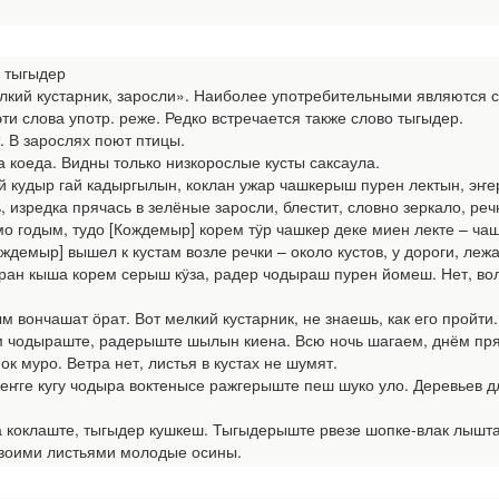
, тыгыдер
кий кустарник, заросли». Наиболее употребительными являются сл
ти слова употр. реже. Редко встречается также слово тыгыдер.
. В зарослях поют птицы.
а коеда. Видны только низкорослые кусты саксаула.
й кудыр гай кадыргылын, коклан ужар чашкерыш пурен лектын, эҥе
, изредка прячась в зелёные заросли, блестит, словно зеркало, реч
о годым, тудо [Кождемыр] корем тӱр чашкер деке миен лекте – чашк
ождемыр] вышел к кустам возле речки – около кустов, у дороги, леж
ӱран кыша корем серыш кӱза, радер чодыраш пурен йомеш. Нет, волк 
м вончашат ӧрат. Вот мелкий кустарник, не знаешь, как его пройти.
чодыраште, радерыште шылын киена. Всю ночь шагаем, днём пряче
к муро. Ветра нет, листья в кустах не шумят.
ҥге кугу чодыра воктенысе ражгерыште пеш шуко уло. Деревьев дл
коклаште, тыгыдер кушкеш. Тыгыдерыште рвезе шопке-влак лышташ
 своими листьями молодые осины.