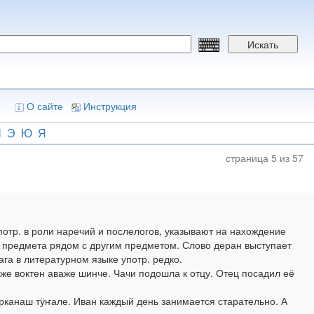
Искать
О сайте
Инструкция
Ш
Э
Ю
Я
страница 5 из 57
употр. в роли наречий и послелогов, указывают на нахождение
ие предмета рядом с другим предметом. Слово деран выступает
га в литературном языке употр. редко.
 воктен аваже шинче. Чачи подошла к отцу. Отец посадил её
канаш тӱҥале. Иван каждый день занимается старательно. А