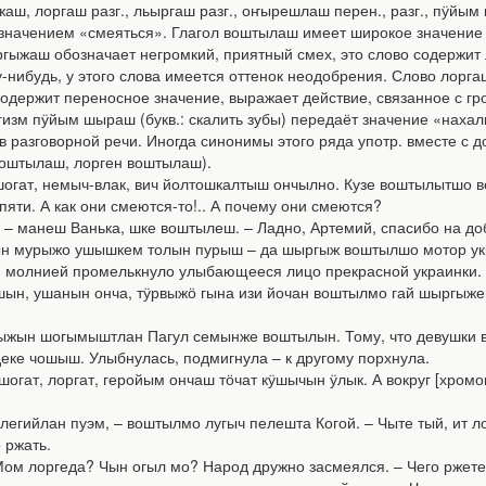
ш, лоргаш разг., льыргаш разг., оҥырешлаш перен., разг., пӱйым
начением «смеяться». Глагол воштылаш имеет широкое значение и 
ыргыжаш обозначает негромкий, приятный смех, это слово содержит
-нибудь, у этого слова имеется оттенок неодобрения. Слово лорга
одержит переносное значение, выражает действие, связанное с гр
зм пӱйым шыраш (букв.: скалить зубы) передаёт значение «нахал
 разговорной речи. Иногда синонимы этого ряда употр. вместе с 
оштылаш, лорген воштылаш).
огат, немыч-влак, вич йолтошкалтыш ончылно. Кузе воштылытшо ве
пяти. А как они смеются-то!.. А почему они смеются?
, – манеш Ванька, шке воштылеш. – Ладно, Артемий, спасибо на доб
н мурыжо ушышкем толын пурыш – да шыргыж воштылшо мотор укра
и молнией промелькнуло улыбающееся лицо прекрасной украинки.
н, ушанын онча, тӱрвыжӧ гына изи йочан воштылмо гай шыргыжеш. А
жын шогымыштлан Пагул семынже воштылын. Тому, что девушки в 
еке чошыш. Улыбнулась, подмигнула – к другому порхнула.
шогат, лоргат, геройым ончаш тӧчат кӱшычын ӱлык. А вокруг [хромо
легийлан пуэм, – воштылмо лугыч пелешта Когой. – Чыте тый, ит лор
 ржать.
Мом лоргеда? Чын огыл мо? Народ дружно засмеялся. – Чего ржет