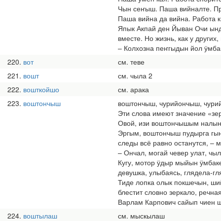
Чын сеҥыш. Паша вийналте. Пр
Паша вийна да вийна. Работа к
Япык Акпай ден Йыван Очи ынд
вместе. Но жизнь, как у других
– Колхозна пеҥгыдын йол ӱмбак 
220
вот
см. теве
221
вошт
см. чыла 2
222
вошткойшо
см. арака
223
воштончыш
воштончыш, чурийончыш, чури
Эти слова имеют значение «зе
Овой, изи воштончышым налын,
Эргым, воштончыш пудырга гын,
следы всё равно останутся, – 
– Ончал, могай чевер улат, чы
Кугу, мотор ӱдыр мыйын ӱмба
девушка, улыбаясь, глядела-гл
Тиде лопка олык покшечын, ший
блестит словно зеркало, речная
Варлам Карпович сайып чиен ш
224
воштылаш
см. мыскылаш