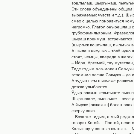
воштылаш, шыргыжаш, пыльгыжа
Эти слова объединены общим з
выражаемых чувств и т.д.). Ш
смех с целью понравиться кому
негромко. Глагол оҥырешлаш с
грубофамильярным. Фразеологи
шыраш преимущ. встречаются в
(шыргыж воштылаш, пыльгыж в
А шылаш нигушко – тӧвӧ нуно ш
стоят, немцы, впереди в шагах 
– Йӧра, Артемий, тау мутетлан
Тиде годым ала-молан Савчукы
вспомнил песню Савчука – да 
А тудын шем шинчаже рашкемшы
детски улыбаются.
Ӱдыр-влакын кевытыште пыльгы
Шыргыжале, пыльгыже – весе д
А йырже [окшакын] йолан-влак 
сверху вниз.
– Возалте тидым, а мый редкол
говорит Когой. – Постой, нечего
Калык шу-у воштыл колтыш. – 