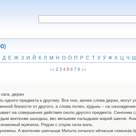
0)
Д
Е
Ж
З
И
Й
К
Л
М
Н
О
Ӧ
П
Р
С
Т
У
Ӱ
Ф
Х
Ц
Ч
<<
2
3
4
5
6
7
8
>>
 сага, деран
ть одного предмета к другому. Все они, кроме слова деран, могут 
енной близости от другого, а слова пелен, кӱдынь – на нахожден
зывает на совершение действия около другого предмета. Синоним са
удым воктенже шындыш, вес велымже палыдыме марий шинче. Ачаже
езнакомый мужчина. Рядом с отцом села мать.
унемеш. А воктенже шинчыше Мигыта ончычсо ийласыж семынак ӧр