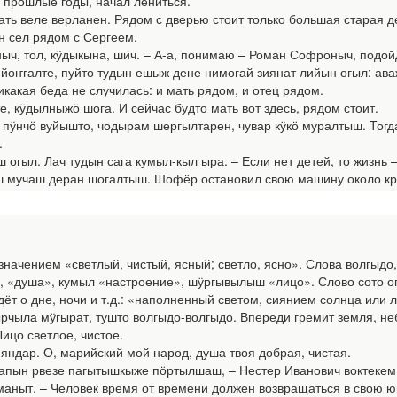
 прошлые годы, начал лениться.
ать веле верланен. Рядом с дверью стоит только большая старая д
н сел рядом с Сергеем.
ыч, тол, кӱдыкына, шич. – А-а, понимаю – Роман Софроныч, подой
йоҥгалте, пуйто тудын ешыж дене нимогай зиянат лийын огыл: ава
икакая беда не случилась: и мать рядом, и отец рядом.
е, кӱдылныжӧ шога. И сейчас будто мать вот здесь, рядом стоит.
пӱнчӧ вуйышто, чодырам шергылтарен, чувар кӱкӧ муралтыш. Тогда
.
ш огыл. Лач тудын сага кумыл-кыл ыра. – Если нет детей, то жизнь 
мучаш деран шогалтыш. Шофёр остановил свою машину около кр
ачением «светлый, чистый, ясный; светло, ясно». Слова волгыдо,
н, «душа», кумыл «настроение», шӱргывылыш «лицо». Слово сото о
идёт о дне, ночи и т.д.: «наполненный светом, сиянием солнца или л
чыла мӱгырат, тушто волгыдо-волгыдо. Впереди гремит земля, неб
ицо светлое, чистое.
 яндар. О, марийский мой народ, душа твоя добрая, чистая.
апын рвезе пагытышкыже пӧртылшаш, – Нестер Иванович воктекем
маныт. – Человек время от времени должен возвращаться в свою ю