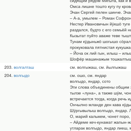
сидящий рядом Мигыта, как и в
Омса лишне тошто кугу пу кров
Эчан Сергей пелен шинче. Эча
– А-а, умылем – Роман Софрон
Нестер Ивановичын йӱкшӧ туге 
раздался, будто с его семьёй н
Кызытат пуйто аваже теве тышт
Тунам кӱдыньжӧ шогышо сӧрал 
прокуковала пятнистая кукушка
– Йоча ок лий гын, илыш – илы
Шофёр машинажым тошкалтыш 
203
волгалташ
см. волгыжаш, см. йылгыжаш
204
волгыдо
см. ошо, см. яндар
волгыдо, яндар, сото
Эти слова объединены общим зн
тылзе «луна», а также шӱм, чо
встречается тогда, когда речь 
Ончылно мланде ден кава кӱдыр
Шӱргывылыш волгыдо, яндар. Л
О, марий калыкем, чонет поро,
– Айдеме кеч-кунамат жапын-ж
утларак волгыдо, яндар лиеш, 