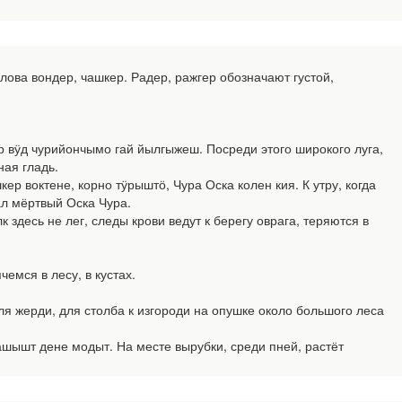
ова вондер, чашкер. Радер, ражгер обозначают густой,
р вӱд чурийончымо гай йылгыжеш. Посреди этого широкого луга,
ная гладь.
ер воктене, корно тӱрыштӧ, Чура Оска колен кия. К утру, когда
ал мёртвый Оска Чура.
здесь не лег, следы крови ведут к берегу оврага, теряются в
мся в лесу, в кустах.
я жерди, для столба к изгороди на опушке около большого леса
ышт дене модыт. На месте вырубки, среди пней, растёт