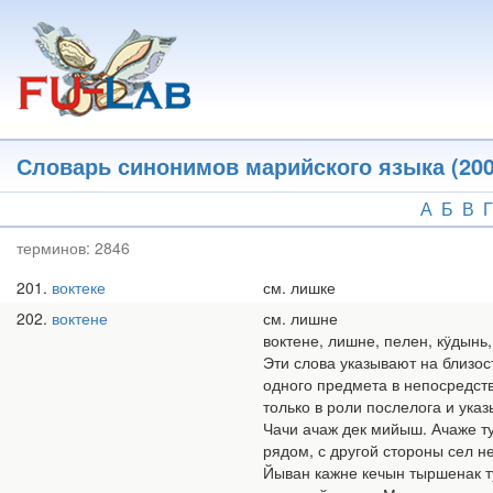
Перейти
к
основному
содержанию
Словарь синонимов марийского языка (200
А
Б
В
Г
терминов:
2846
201
воктеке
см. лишке
202
воктене
см. лишне
воктене, лишне, пелен, кӱдынь,
Эти слова указывают на близос
одного предмета в непосредств
только в роли послелога и ука
Чачи ачаж дек мийыш. Ачаже т
рядом, с другой стороны сел н
Йыван кажне кечын тыршенак т