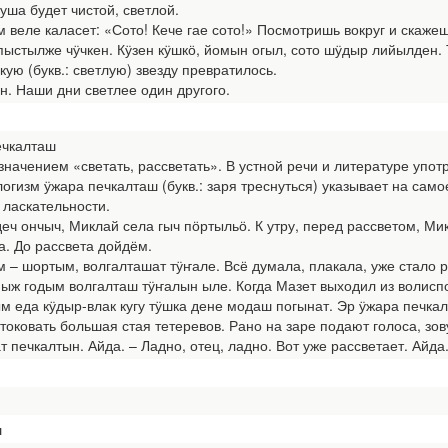
душа будет чистой, светлой.
веле каласет: «Сото! Кече гае сото!» Посмотришь вокруг и скажеш
пыстылже чӱчкен. Кӱзен кӱшкӧ, йомын огыл, сото шӱдыр лийылден. Т
кую (букв.: светлую) звезду превратилось.
н. Наши дни светлее один другого.
ечкалташ
начением «светать, рассветать». В устной речи и литературе упо
огизм ӱжара печкалташ (букв.: заря треснуться) указывает на само
 ласкательности.
ч ончыч, Миклай села гыч пӧртыльӧ. К утру, перед рассветом, Мик
. До рассвета дойдём.
шортым, волгалташат тӱҥале. Всё думала, плакала, уже стало р
ыж годым волгалташ тӱҥалын ыле. Когда Мазет выходил из волиспо
ым еда кӱдыр-влак кугу тӱшка дене модаш погынат. Эр ӱжара печк
токовать большая стая тетеревов. Рано на заре подают голоса, зов
т печкалтын. Айда. – Ладно, отец, ладно. Вот уже рассветает. Айда
ш