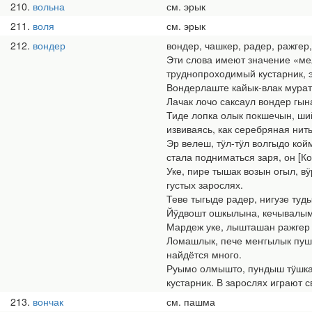
210
вольна
см. эрык
211
воля
см. эрык
212
вондер
вондер, чашкер, радер, ражгер
Эти слова имеют значение «мел
труднопроходимый кустарник, э
Вондерлаште кайык-влак мурат
Лачак лочо саксаул вондер гын
Тиде лопка олык покшечын, ши
извиваясь, как серебряная нить
Эр велеш, тӱл-тӱл волгыдо койм
стала подниматься заря, он [К
Уке, пире тышак возын огыл, в
густых зарослях.
Теве тыгыде радер, нигузе туды
Йӱдвошт ошкылына, кечывалым 
Мардеж уке, лышташан ражгер о
Ломашлык, пече меҥгылык пуше
найдётся много.
Руымо олмышто, пундыш тӱшка 
кустарник. В зарослях играют
213
вончак
см. пашма