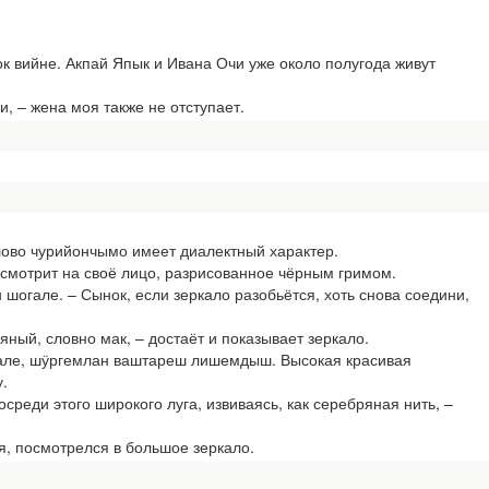
 вийне. Акпай Япык и Ивана Очи уже около полугода живут
и, – жена моя также не отступает.
ово чурийончымо имеет диалектный характер.
смотрит на своё лицо, разрисованное чёрным гримом.
шогале. – Сынок, если зеркало разобьётся, хоть снова соедини,
яный, словно мак, – достаёт и показывает зеркало.
але, шӱргемлан ваштареш лишемдыш. Высокая красивая
.
реди этого широкого луга, извиваясь, как серебряная нить, –
, посмотрелся в большое зеркало.