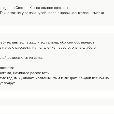
ь одно: «Светло! Как на солнце светло!»
очно так же у вожака гусей, перо в крови колыхалось: высоко
требительны волгыжаш и волгалташ, оба они обозначают
е начало рассвета, на появление первого, очень слабого
лай возвратился из села.
ассветать.
лкома, начинало рассветать.
алтме годым йӱкланат, йолташыштым кычкырат. Каждой весной на
ут подруг.
.