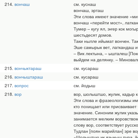
214
вончаш
см. куснаш
вончаш, эрташ
Эти слова имеют значение «мин
вончаш «перейти мост», латка
Тумер – кугу ял, эҥер кок мог
шестьдесят домов.
Таки нылле ийымат вончен. Так
Эше самырык вет, латкандаш и
– Вик лектына, – ышталеш [Пок
выйдем на делянку. – Миновали
215
вончыктараш
см. кусараш
216
вончыштараш
см. кусараш
217
вопрос
см. йодыш
218
вор
вор, шолыштшо, жулик, кадыр к
Эти слова и фразеологизмы име
кто похищает или присваивает
значение. Синоним жулик указыв
занимается мелким воровством.
слову вор, соответствует русск
Тудлан [поян марийлан] эре во
«Шолыштшо ик языкыш пура, йо