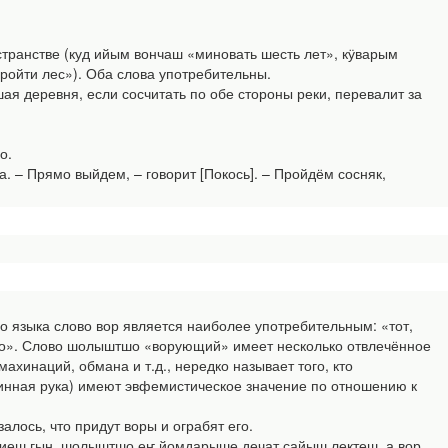
остранстве (куд ийым вончаш «миновать шесть лет», кӱварым
ройти лес»). Оба слова употребительны.
ая деревня, если сосчитать по обе стороны реки, перевалит за
о.
. – Прямо выйдем, – говорит [Покось]. – Пройдём сосняк,
о языка слово вор является наиболее употребительным: «тот,
ство». Слово шолыштшо «ворующий» имеет несколько отвлечённое
ахинаций, обмана и т.д., нередко называет того, кто
 длинная рука) имеют эвфемистическое значение по отношению к
лось, что придут воры и ограбят его.
лиеш гын, шолыштшо еҥ йомдарыше дечат сайыш лектеш, а вор