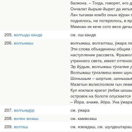
балкона. – Тогда, говорят, его 
Ончалат йырым-йырет да иктым 
Лач тыгакак комбо онын вӱран 
поднялось, не потерялось, в яр
Мемнан ик кече сото весе дечы
205
волгыдо-канде
см. ош-канде
206
волгыжаш
волгыжаш, волгалташ, ӱжара п
Эти слова объединены общим з
наступление рассвета. Фразеол
утреннего света, имеет оттенок
Эр йӱдым, волгыжаш тӱҥалме де
Волгыжаш тӱҥалмеш миен шуна
Шонышым – шортым, шонышым – 
Мазетын волисполком гыч лекм
Куп кокласе крагат ӱмбак шош
островок на болоте опускается 
– Йӧра. ачаже, йӧра. Уна ӱжара
207
волгыждӱр
см. ӱжара
208
волен возаш
см. камвозаш
209
волташ
см. иземдаш, см. шулдештара