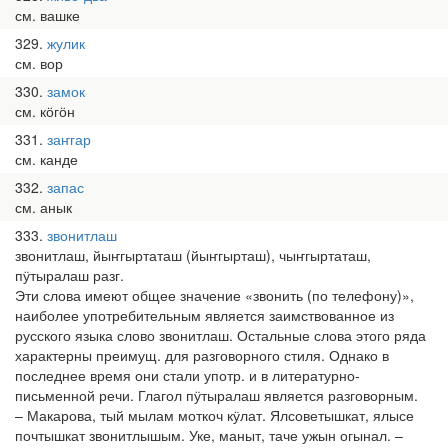
см. вашке
329
жулик
см. вор
330
замок
см. кӧгӧн
331
заҥгар
см. канде
332
запас
см. анык
333
звонитлаш
звонитлаш, йыҥгыртаташ (йыҥгырташ), чыҥгыртаташ,
пӱтыралаш разг.
Эти слова имеют общее значение «звонить (по телефону)»,
наиболее употребительным является заимствованное из
русского языка слово звонитлаш. Остальные слова этого ряда
характерны преимущ. для разговорного стиля. Однако в
последнее время они стали употр. и в литературно-
письменной речи. Глагол пӱтыралаш является разговорным.
– Макарова, тый мылам моткоч кӱлат. Ялсоветышкат, ялысе
почтышкат звонитлышым. Уке, маныт, таче ужын огынал. –