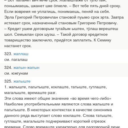
поньымаешь, шканет шке ӧпкеле. – Вот тебе пять дней сроку.
Если вовремя не уплатишь, понимаешь, пеняй на себя.
Эрла Григорий Петровичлан становой пуымо срок эрта. Завтра
истекает срок, назначенный становым Григорию Петровичу.
– Кредит ушем договорым тугайым ыштен, тӱлаш верештеш
шол. Семыклан срок шуэш. – Такой договор кредитное
товарищество заключило, придётся заплатить. К Семику
настанет срок.
323
жаплаш
см. пагалаш
324
жапын-жапын
см. южгунам
325
жапыште
1. жапыште, пагытыште, коклаште, татыште, гутлаште,
магалыште, времаште разг.
Эти слова имеют общее значение «во время чего-либо»
Наиболее употребительными являются слова жапыште и
пагытыште. В некоторых контекстах в качестве синонима
данного ряда выступает слово коклаште. Слова татыште,
гутлаште, магалыште подчеркивают короткий отрезок
времени. Слово времаште характерно для разговорной речи.