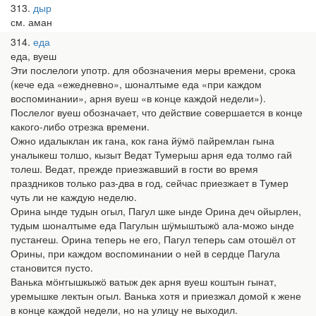
313
дыр
см. аман
314
еда
еда, вуеш
Эти послелоги употр. для обозначения меры времени, срока
(кече еда «ежедневно», шоналтыме еда «при каждом
воспоминании», арня вуеш «в конце каждой недели»).
Послелог вуеш обозначает, что действие совершается в конце
какого-либо отрезка времени.
Ожно идалыклан ик гана, кок гана йӱмӧ пайремлан гына
уналыкеш толшо, кызыт Ведат Тумерыш арня еда толмо гай
толеш. Ведат, прежде приезжавший в гости во время
праздников только раз-два в год, сейчас приезжает в Тумер
чуть ли не каждую неделю.
Орина ынде тудын огыл, Пагул шке ынде Орина деч ойырлен,
тудым шоналтыме еда Пагулын шӱмыштыжӧ ала-можо ынде
пустаҥеш. Орина теперь не его, Пагул теперь сам отошёл от
Орины, при каждом воспоминании о ней в сердце Пагула
становится пусто.
Ванька мӧҥгышкыжӧ ватыж дек арня вуеш коштын гынат,
уремышке лектын огыл. Ванька хотя и приезжал домой к жене
в конце каждой недели, но на улицу не выходил.