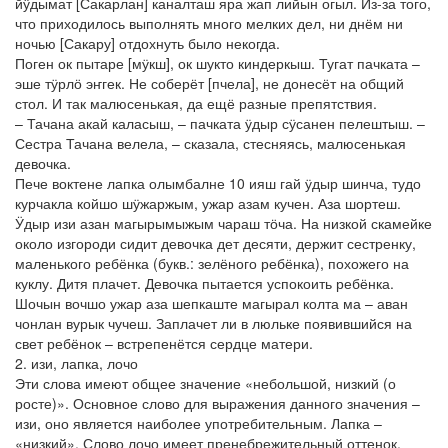
йӱдымат [Сакарлан] каналташ яра жап лийын огыл. Из-за того,
что приходилось выполнять много мелких дел, ни днём ни
ночью [Сакару] отдохнуть было некогда.
Поген ок пытаре [мӱкш], ок шукто киндеркыш. Тугат пачката –
эше тӱрлӧ эҥгек. Не соберёт [пчела], не донесёт на общий
стол. И так малюсенькая, да ещё разные препятствия.
– Тачана акай каласыш, – пачката ӱдыр сӱсанен пелештыш. –
Сестра Тачана велела, – сказала, стесняясь, малюсенькая
девочка.
Пече воктене лапка олымбалне 10 ияш гай ӱдыр шинча, тудо
курчакла койшо шӱжаржым, ужар азам кучен. Аза шортеш.
Ӱдыр изи азан магырымыжым чараш тӧча. На низкой скамейке
около изгороди сидит девочка дет десяти, держит сестренку,
маленького ребёнка (букв.: зелёного ребёнка), похожего на
куклу. Дитя плачет. Девочка пытается успокоить ребёнка.
Шочын вочшо ужар аза шепкаште магырал колта ма – аван
чонлан вурык чучеш. Заплачет ли в люльке появившийся на
свет ребёнок – встрепенётся сердце матери.
2. изи, лапка, лочо
Эти слова имеют общее значение «небольшой, низкий (о
росте)». Основное слово для выражения данного значения –
изи, оно является наиболее употребительным. Лапка –
«низкий». Слово лочо имеет пренебрежительный оттенок,