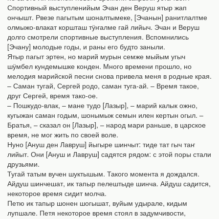
Спортивный выступленийым Эчан ден Веруш ятыр жап
ончышт. Рвезе пагытым шоналтымеке, [Эчанын] ранитлалтме
олмыжо-влакат коршташ тӱҥалме гай лийыч. Эчан и Веруш
долго смотрели спортивные выступления. Вспомнились
[Эчану] молодые годы, и раны его будто заныли.
Ятыр пагыт эртен, но марий мурын семже мыйым угыч
шӱмбел кундемышке конден. Много времени прошло, но
мелодия марийской песни снова привела меня в родные края.
– Саман тугай, Сергей родо, саман туга-ай. – Время такое,
друг Сергей, время тако-ое.
– Пошкудо-влак, – мане тудо [Лазыр], – марий калык ожно,
кугыжан саман годым, шонымыж семын илен кертын огыл. –
Братья, – сказал он [Лазыр], – народ мари раньше, в царское
время, не мог жить по своей воле.
Нуно [Ануш ден Лавруш] йыгыре шинчыт: тиде тат гыч таҥ
лийыт. Они [Ануш и Лавруш] садятся рядом: с этой поры стали
друзьями.
Тугай татым вучен шуктышым. Такого момента я дождался.
Айдуш шинчешат, ик тапыр пелештыде шинча. Айдуш садится,
некоторое время сидит молча.
Петю ик тапыр шонен шогышат, вуйым удырале, кидым
лупшале. Петя некоторое время стоял в задумчивости,