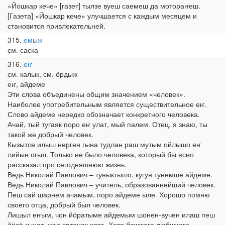
«Йошкар кече» [газет] тылзе вуеш саемеш да мотораҥеш.
[Газета] «Йошкар кече» улучшается с каждым месяцем и
становится привлекательней.
315
емыж
см. саска
316
еҥ
см. калык, см. ӧрдыж
еҥ, айдеме
Эти слова объединены общим значением «человек».
Наиболее употребительным является существительное еҥ.
Слово айдеме нередко обозначает конкретного человека.
Ачай, тый тугаяк поро еҥ улат, мый палем. Отец, я знаю, ты
такой же добрый человек.
Кызытсе илыш нерген гына тудлан раш мутым ойлышо еҥ
лийын огыл. Только не было человека, который бы ясно
рассказал про сегодняшнюю жизнь.
Ведь Николай Павлович – туныктышо, кугун тунемше айдеме.
Ведь Николай Павлович – учитель, образованнейший человек.
Пеш сай шарнем ачамым, поро айдеме ыле. Хорошо помню
своего отца, добрый был человек.
Лишыл еҥым, чон йӧратыме айдемым шонен-вучен илаш пеш
йӧсӧ гынат, жап эртенак эрта. Хотя близкого любимого