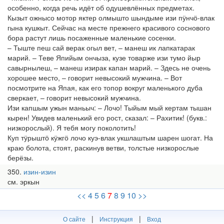
особенно, когда речь идёт об одушевлённых предметах.
Кызыт ожнысо мотор яктер олмышто шындыме изи пӱнчӧ-влак
гына кушкыт. Сейчас на месте прежнего красивого соснового
бора растут лишь посаженные маленькие сосенки.
– Тыште пеш сай верак огыл вет, – манеш ик лапкатарак
марий. – Теве Япийым ончыза, кузе товарже изи тумо йыр
савырнылеш, – манеш изирак капан марий. – Здесь не очень
хорошее место, – говорит невысокий мужчина. – Вот
посмотрите на Япая, как его топор вокруг маленького дуба
сверкает, – говорит невысокий мужчина.
Изи капшым ужын маньыч: – Лочо! Тыйым мый кертам тышан
кырен! Увидев маленький его рост, сказал: – Рахитик! (букв.:
низкорослый). Я тебя могу поколотить!
Куп тӱрыштӧ кӱжгӧ лочо куэ-влак укшлаштым шарен шогат. На
краю болота, стоят, раскинув ветви, толстые низкорослые
берёзы.
350
изин-изин
см. эркын
<<
4
5
6
7
8
9
10
>>
|
|
О сайте
Инструкция
Вход