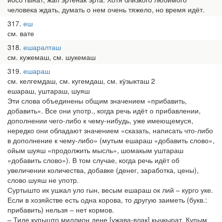
человека ждать, думать о нем очень тяжело, но время идёт.
317
еш
см. вате
318
ешаралташ
см. кужемаш, см. шукемаш
319
ешараш
см. келгемдаш, см. кугемдаш, см. кӱзыкташ 2
ешараш, уштараш, шуяш
Эти слова объединены общим значением «прибавить,
добавить». Все они употр., когда речь идёт о прибавлении,
дополнении чего-либо к чему-нибудь, уже имеющемуся,
нередко они обладают значением «сказать, написать что-либо
в дополнение к чему-либо» (мутым ешараш «добавить слово»,
ойым шуяш «продолжить мысль», шомакым уштараш
«добавить слово»). В том случае, когда речь идёт об
увеличении количества, добавке (денег, заработка, цены),
слово шуяш не употр.
Суртышто ик ушкал уло гын, весым ешараш ок лий – курго уке.
Если в хозяйстве есть одна корова, то другую заиметь (букв.:
прибавить) нельзя – нет кормов.
– Тиде купышто миллион дене [ужава-влак] кычкырат. Купым