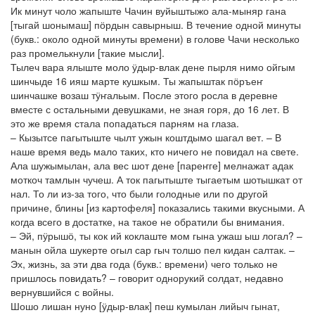
Ик минут чоло жапыште Чачин вуйыштыжо ала-мыняр гана
[тыгай шонымаш] пӧрдын савырныш. В течение одной минуты
(букв.: около одной минуты времени) в голове Чачи несколько
раз промелькнули [такие мысли].
Тылеч вара ялыште моло ӱдыр-влак дене пырля нимо ойгым
шинчыде 16 ияш марте кушкым. Ты жапыштак пӧръеҥ
шинчашке возаш тӱҥальым. После этого росла в деревне
вместе с остальными девушками, не зная горя, до 16 лет. В
это же время стала попадаться парням на глаза.
– Кызытсе пагытыште чылт ужын коштдымо шагал вет. – В
наше время ведь мало таких, кто ничего не повидал на свете.
Ала шужымылан, ала вес шот дене [пареҥге] мелнажат адак
моткоч тамлын чучеш. А ток пагытыште тыгаетым шотышкат от
нал. То ли из-за того, что были голодные или по другой
причине, блины [из картофеля] показались такими вкусными. А
когда всего в достатке, на такое не обратили бы внимания.
– Эй, пӱрышӧ, ты кок ий коклаште мом гына ужаш ыш логал? –
манын ойла шукерте огыл сар гыч толшо пел кидан салтак. –
Эх, жизнь, за эти два года (букв.: времени) чего только не
пришлось повидать? – говорит однорукий солдат, недавно
вернувшийся с войны.
Шошо лишан нуно [ӱдыр-влак] пеш кумылан лийыч гынат,