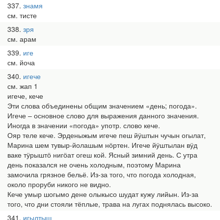
337
знамя
см. тисте
338
зря
см. арам
339
иге
см. йоча
340
игече
см. жап 1
игече, кече
Эти слова объединены общим значением «день; погода».
Игече – основное слово для выражения данного значения.
Иногда в значении «погода» употр. слово кече.
Ояр теле кече. Эрденыжым игече пеш йӱштын чучын огылат,
Марина шем тувыр-йолашым нӧртен. Игече йӱштылан вӱд
ваке тӱрыштӧ нигӧат огеш кой. Ясный зимний день. С утра
день показался не очень холодным, поэтому Марина
замочила грязное бельё. Из-за того, что погода холодная,
около проруби никого не видно.
Кече умыр шогымо дене олыкысо шудат кужу лийын. Из-за
того, что дни стояли тёплые, трава на лугах поднялась высоко.
341
игылтыш