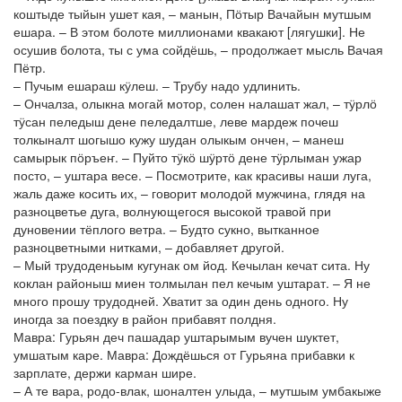
коштыде тыйын ушет кая, – манын, Пӧтыр Вачайын мутшым
ешара. – В этом болоте миллионами квакают [лягушки]. Не
осушив болота, ты с ума сойдёшь, – продолжает мысль Вачая
Пётр.
– Пучым ешараш кӱлеш. – Трубу надо удлинить.
– Ончалза, олыкна могай мотор, солен налашат жал, – тӱрлӧ
тӱсан пеледыш дене пеледалтше, леве мардеж почеш
толкыналт шогышо кужу шудан олыкым ончен, – манеш
самырык пӧръеҥ. – Пуйто тӱкӧ шӱртӧ дене тӱрлыман ужар
посто, – уштара весе. – Посмотрите, как красивы наши луга,
жаль даже косить их, – говорит молодой мужчина, глядя на
разноцветье дуга, волнующегося высокой травой при
дуновении тёплого ветра. – Будто сукно, вытканное
разноцветными нитками, – добавляет другой.
– Мый трудоденьым кугунак ом йод. Кечылан кечат сита. Ну
коклан районыш миен толмылан пел кечым уштарат. – Я не
много прошу трудодней. Хватит за один день одного. Ну
иногда за поездку в район прибавят полдня.
Мавра: Гурьян деч пашадар уштарымым вучен шуктет,
умшатым каре. Мавра: Дождёшься от Гурьяна прибавки к
зарплате, держи карман шире.
– А те вара, родо-влак, шоналтен улыда, – мутшым умбакыже