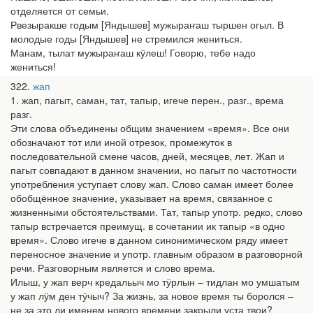
отделяется от семьи.
Рвезыракше годым [Яндышев] мужыраҥаш тыршен огыл. В
молодые годы [Яндышев] не стремился жениться.
Манам, тылат мужыраҥаш кӱлеш! Говорю, тебе надо
жениться!
322
жап
1. жап, пагыт, саман, тат, тапыр, игече перен., разг., врема
разг.
Эти слова объединены общим значением «время». Все они
обозначают тот или иной отрезок, промежуток в
последовательной смене часов, дней, месяцев, лет. Жап и
пагыт совпадают в данном значении, но пагыт по частотности
употребления уступает слову жап. Слово саман имеет более
обобщённое значение, указывает на время, связанное с
жизненными обстоятельствами. Тат, тапыр употр. редко, слово
тапыр встречается преимущ. в сочетании ик тапыр «в одно
время». Слово игече в данном синонимическом ряду имеет
переносное значение и употр. главным образом в разговорной
речи. Разговорным является и слово врема.
Илыш, у жап верч кредальыч мо тӱрлын – тидлан мо умшатым
у жап лӱм ден тӱчыч? За жизнь, за новое время ты боролся –
не за это ли именем нового времени закрыли уста твои?