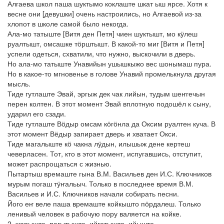
Алгаева школ паша шуктымо коклаште шкат ыш ярсе. Хотя к
весне они [девушки] очень настроились, но Алгаевой из-за
хлопот в школе самой было некогда.
Ала-мо татыште [Витя ден Петя] чиен шуктышт, мо кӱлеш
руалтышт, омсашке тӧрштышт. В какой-то миг [Витя и Петя]
успели одеться, схватили, что нужно, выскочили в дверь.
Но ала-мо татыште Унавийын ушышкыжо вес шонымаш пура.
Но в какое-то мгновенье в голове Унавий промелькнула другая
мысль.
Тиде гутлаште Эвай, эргыж дек чак лийын, тудым шеҥгечын
перен колтен. В этот момент Эвай вплотную подошёл к сыну,
ударил его сзади.
Тиде гутлаште Вӧдыр омсам кӧгӧнла да Оксим руалтен куча. В
этот момент Вёдыр запирает дверь и хватает Окси.
Тиде магалыште кӧ чакна лӱдын, илышыж дене кертеш
чеверласен. Тот, кто в этот момент, испугавшись, отступит,
может распрощаться с жизнью.
Пытартыш времаште гына В.М. Васильев ден И.С. Ключников
мурым погаш тӱҥальыч. Только в последнее время В.М.
Васильев и И.С. Ключников начали собирать песни.
Його еҥ веле паша времаште койкышто пӧрдалеш. Только
ленивый человек в рабочую пору валяется на койке.
2. жапыште, пагытыште, ийготышто, ийыште