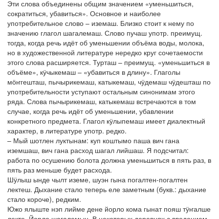
Эти слова объединены общим значением «уменьшиться,
сократиться, убавиться». Основное и наиболее
употребительное слово – иземаш. Близко стоит к нему по
значению глагол шагалемаш. Слово пучаш употр. преимущ.
тогда, когда речь идёт об уменьшении объёма воды, молока,
но в художественной литературе нередко круг сочетаемости
этого слова расширяется. Турташ – преимущ. «уменьшиться в
объёме», кӱчыкемаш – «убавиться в длину». Глаголы
мӧҥгешташ, пычырикемаш, катыкемаш, чӱдемаш чӱдешташ по
употребительности уступают остальным синонимам этого
ряда. Слова пычырикемаш, катыкемаш встречаются в том
случае, когда речь идёт об уменьшении, убавлении
конкретного предмета. Глагол кӱлыпемаш имеет диалектный
характер, в литературе употр. редко.
– Мый шотлен луктынам: куп коштымо паша вич гана
иземшаш, вич гана расход шагал лийшаш. Я подсчитал:
работа по осушению болота должна уменьшиться в пять раз, в
пять раз меньше будет расхода.
Шӱлыш ынде чылт иземе, шуэн гына погалтен-погалтен
лектеш. Дыхание стало теперь еле заметным (букв.: дыхание
стало короче), редким.
Южо ялыште нэп лийме дене йорло кома гынат пояш тӱҥалше
лекте. Йорло шагалемын. В некоторых деревнях с введением