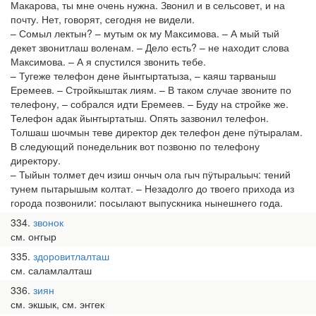
Макарова, ты мне очень нужна. Звонил и в сельсовет, и на
почту. Нет, говорят, сегодня не видели.
– Сомыл лектын? – мутым ок му Максимова. – А мый тый
декет звонитлаш воленам. – Дело есть? – не находит слова
Максимова. – А я спустился звонить тебе.
– Тугеже телефон дене йыҥгыртатыза, – каяш тарваныш
Еремеев. – Стройкыштак лиям. – В таком случае звоните по
телефону, – собрался идти Еремеев. – Буду на стройке же.
Телефон адак йыҥгыртатыш. Опять зазвонил телефон.
Толшаш шочмын теве директор дек телефон дене пӱтыралам.
В следующий понедельник вот позвоню по телефону
директору.
– Тыйын толмет деч изиш ончыч ола гыч пӱтыральыч: тений
тунем пытарышым колтат. – Незадолго до твоего прихода из
города позвонили: посылают выпускника нынешнего года.
334
звонок
см. оҥгыр
335
здоровитлалташ
см. саламлалташ
336
зиян
см. экшык, см. эҥгек