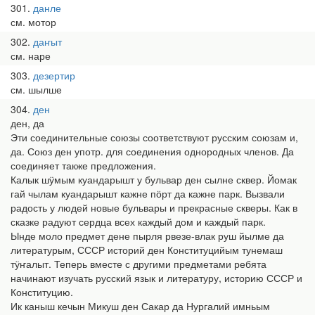
301
данле
см. мотор
302
даҥыт
см. наре
303
дезертир
см. шылше
304
ден
ден, да
Эти соединительные союзы соответствуют русским союзам и,
да. Союз ден употр. для соединения однородных членов. Да
соединяет также предложения.
Калык шӱмым куандарышт у бульвар ден сылне сквер. Йомак
гай чылам куандарышт кажне пӧрт да кажне парк. Вызвали
радость у людей новые бульвары и прекрасные скверы. Как в
сказке радуют сердца всех каждый дом и каждый парк.
Ынде моло предмет дене пырля рвезе-влак руш йылме да
литературым, СССР историй ден Конституцийым тунемаш
тӱҥалыт. Теперь вместе с другими предметами ребята
начинают изучать русский язык и литературу, историю СССР и
Конституцию.
Ик каныш кечын Микуш ден Сакар да Нургалий имньым