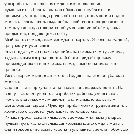
употребительно слово иземдаш, имеет значение
«уменьшить». Глагол волташ обозначает «убавить» и
преимущ. употр., когда речь идёт о цене, стоимости и надое
молока. Глагол шагалемдаш большей частью встречается в
том случае, когда говорится об уменьшении объёма, числа
предметов, поддающихся счёту.
Мый вет сут омыл, акым иземденат кертам. Я ведь не жадный,
цену могу и уменьшить.
Чыла тиде чумыр произведенийланат схематизм тӱсым пуа,
тудын акшым ятырлан волта. Всё это придаёт целому
произведению оттенок схематизма, намного снижает его
ценность.
Ужат, шӧрым мынярлан волтен. Видишь, насколько убавила
молока.
Сарлан – мыняр кӱлеш, а пашазын пашадаржым волтат. На
войну – сколько угодно, а заработки рабочих уменьшают.
Неле илыш лишеммым шижын, озанлыкыште вольыкым
шагалемдаш тыршат. Чувствуя приближение трудной жизни, в
хозяйстве стараются уменьшить поголовье скота.
Иктышт кресаньыкын илышыже саемеш, мландым утларак
пӱчкын пуат, казнаш тӱлышаш йозакым шагалемдат, маныт.
Одни говорят, что жизнь крестьян улучшится, земли побольше