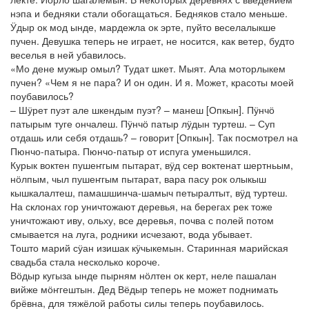
нэпа и бедняки стали обогащаться. Бедняков стало меньше.
Ӱдыр ок мод ынде, мардежла ок эрте, пуйто веселалыкше
пучен. Девушка теперь не играет, не носится, как ветер, будто
веселья в ней убавилось.
«Мо дене мужыр омыл? Тудат шкет. Мыят. Ала моторлыкем
пучен? «Чем я не пара? И он один. И я. Может, красоты моей
поубавилось?
– Шӱрет пуэт але шкендым пуэт? – манеш [Опкын]. Пӱнчӧ
патырым туге ончалеш. Пӱнчӧ патыр лӱдын туртеш. – Суп
отдашь или себя отдашь? – говорит [Опкын]. Так посмотрел на
Пюнчо-патыра. Пюнчо-патыр от испуга уменьшился.
Курык воктен пушеҥгым пытарат, вӱд сер воктенат шертньым,
нӧлпым, чыл пушеҥгым пытарат, вара пасу рок олыкыш
кышкалалтеш, памашшинча-шамыч петыралтыт, вӱд туртеш.
На склонах гор уничтожают деревья, на берегах рек тоже
уничтожают иву, ольху, все деревья, почва с полей потом
смывается на луга, родники исчезают, вода убывает.
Тошто марий сӱан изишак кӱчыкемын. Старинная марийская
свадьба стала несколько короче.
Вӧдыр кугыза ынде пырням нӧлтен ок керт, неле пашалан
вийже мӧҥгештын. Дед Вёдыр теперь не может поднимать
брёвна, для тяжёлой работы силы теперь поубавилось.