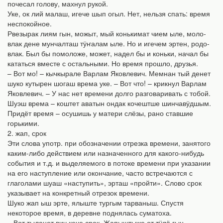
почесал голову, махнул рукой.
Уке, ок лий малаш, игече шып огыл. Нет, нельзя спать: время
неспокойное.
Рвезырак лиям гын, можыт, мый конькимат чием ыле, моло-
влак дене мунчалташ тӱҥалам ыле. Но и игечем эртен, родо-
влак. Был бы помоложе, может, надел бы и коньки, начал бы
кататься вместе с остальными. Но время прошло, друзья.
– Вот мо! – кычкырале Варлам Яковлевич. Мемнан тый денет
шуко кутырен шогаш врема уке. – Вот что! – крикнул Варлам
Яковлевич. – У нас нет времени долго разговаривать с тобой.
Шуэш врема – коштет аватын ондак кочештше шинчавӱдшым.
Придёт время – осушишь у матери слёзы, рано ставшие
горькими.
2. жап, срок
Эти слова употр. при обозначении отрезка времени, занятого
каким-либо действием или назначенного для какого-нибудь
события и т.д. и выделяемого в потоке времени при указании
на его наступление или окончание, часто встречаются с
глаголами шуаш «наступить», эрташ «пройти». Слово срок
указывает на конкретный отрезок времени.
Шуко жап ыш эрте, ялыште тургым тарваныш. Спустя
некоторое время, в деревне поднялась суматоха.
– Вот тыланет вич кече срок. Жапыштыже от тӱлӧ гын,