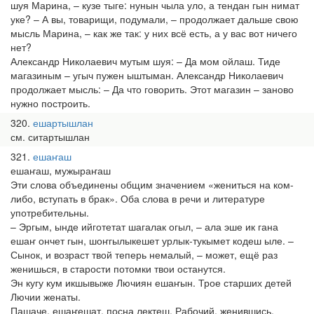
шуя Марина, – кузе тыге: нунын чыла уло, а тендан гын нимат
уке? – А вы, товарищи, подумали, – продолжает дальше свою
мысль Марина, – как же так: у них всё есть, а у вас вот ничего
нет?
Александр Николаевич мутым шуя: – Да мом ойлаш. Тиде
магазиным – угыч пужен ыштыман. Александр Николаевич
продолжает мысль: – Да что говорить. Этот магазин – заново
нужно построить.
320
ешартышлан
см. ситартышлан
321
ешаҥаш
ешаҥаш, мужыраҥаш
Эти слова объединены общим значением «жениться на ком-
либо, вступать в брак». Оба слова в речи и литературе
употребительны.
– Эргым, ынде ийготетат шагалак огыл, – ала эше ик гана
ешаҥ ончет гын, шоҥгылыкешет урлык-тукымет кодеш ыле. –
Сынок, и возраст твой теперь немалый, – может, ещё раз
женишься, в старости потомки твои останутся.
Эн кугу кум икшывыже Лючиян ешаҥын. Трое старших детей
Лючии женаты.
Пашаче, ешаҥешат, посна лектеш. Рабочий, женившись,