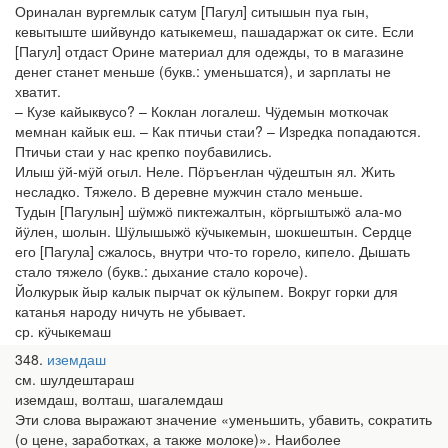
Ориналан вургемлык сатум [Пагул] ситышын пуа гын,
кевытыште шийвундо катыкемеш, пашадаржат ок сите. Если
[Пагул] отдаст Орине материал для одежды, то в магазине
денег станет меньше (букв.: уменьшатся), и зарплаты не
хватит.
– Кузе кайыквусо? – Коклан логалеш. Чӱдемын моткочак
мемнан кайык еш. – Как птичьи стаи? – Изредка попадаются.
Птичьи стаи у нас крепко поубавились.
Илыш ӱй-мӱй огыл. Неле. Пӧръеҥлан чӱдештын ял. Жить
несладко. Тяжело. В деревне мужчин стало меньше.
Тудын [Пагулын] шӱмжӧ пиктежалтын, кӧргыштыжӧ ала-мо
йӱлен, шолын. Шӱлышыжӧ кӱчыкемын, шокшештын. Сердце
его [Пагула] сжалось, внутри что-то горело, кипело. Дышать
стало тяжело (букв.: дыхание стало короче).
Йолкурык йыр калык пырчат ок кӱлыпем. Вокруг горки для
катанья народу ничуть не убывает.
ср. кӱчыкемаш
348
иземдаш
см. шулдештараш
иземдаш, волташ, шагалемдаш
Эти слова выражают значение «уменьшить, убавить, сократить
(о цене, заработках, а также молоке)». Наиболее