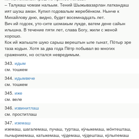
– Талукаш чомам нальым. Тений Шыжывазарлан латкандаш
ият шуэш аман. Купил годовалым жеребёнком. Нынче к
Михайлову дню, видно, будет восемнадцать лет.
Вич ий годсек, уто-сите шомакым лукде, ватем дене сайын
илышна. В течение пяти лет, слава Богу, жили с женой
хорошо.
Кок ий жапыште шуко сарыш верештын ыле гынат, Пӧтыр эре
таза кодын. Хотя за два года Пётр побывал во многих
сражениях, но остался невредимым.
343
идым
см. тошкем
344
идымвече
см. тошкем
345
иже
см. веле
346
извинитлаш
см. проститлаш
347
иземаш
иземаш, шагалемаш, пучаш, турташ, кӱчыкемаш, мӧҥгешташ,
пычырикемаш, катыкемаш, чӱдемаш, чӱдешташ, кӱлыпемаш