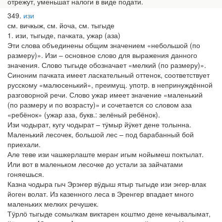
отрежут, уменьшат налоги в виде подати.
349
изи
см. вичкыж, см. йоча, см. тыгыде
1. изи, тыгыде, пачката, ужар (аза)
Эти слова объединены общим значением «небольшой (по
размеру)». Изи – основное слово для выражения данного
значения. Слово тыгыде обозначает «мелкий (по размеру)».
Синоним пачката имеет ласкательный оттенок, соответствует
русскому «малюсенький», преимущ. употр. в непринуждённой
разговорной речи. Слово ужар имеет значение «маленький
(по размеру и по возрасту)» и сочетается со словом аза
«ребёнок» (ужар аза, букв.: зелёный ребёнок).
Изи чодырат, кугу чодырат – тӱмыр йӱкет дене толынна.
Маленький лесочек, большой лес – под барабанный бой
приехали.
Але теве изи чашкерлаште мераҥ игым нойымеш поктылат.
Или вот в маленьком лесочке до устали за зайчатами
гоняешься.
Казна чодыра гыч Эрэҥер вӱдыш ятыр тыгыде изи эҥер-влак
йоген волат. Из казенного леса в Эренгер впадает много
маленьких мелких речушек.
Тӱрлӧ тыгыде сомылкам виктарен коштмо дене кечывалымат,