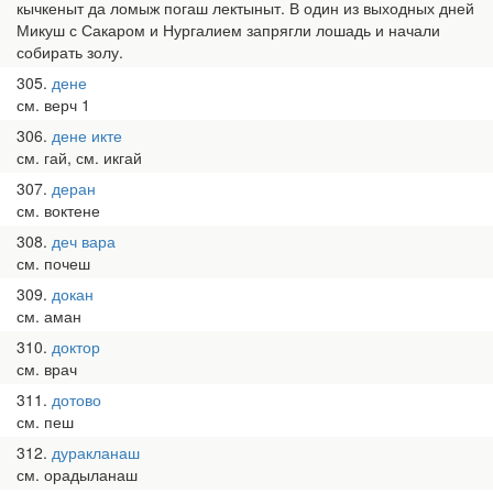
кычкеныт да ломыж погаш лектыныт. В один из выходных дней
Микуш с Сакаром и Нургалием запрягли лошадь и начали
собирать золу.
305
дене
см. верч 1
306
дене икте
см. гай, см. икгай
307
деран
см. воктене
308
деч вара
см. почеш
309
докан
см. аман
310
доктор
см. врач
311
дотово
см. пеш
312
дуракланаш
см. орадыланаш