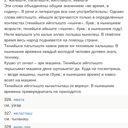
Эти слова объединены общим значением «во время, в
годину». В речи и литературе все они употребительны. Однако
слова ийготышто, ийыште встречаются только в определённых
контекстах (тенийысе ийготышто «нынче», букв.: в нынешнем
возрасте; тенийысе ийыште «нынче», букв.: в нынешнем году).
Неле жапыште уло калык эллан полшаш кынелеш. В тяжёлое
время весь народ поднимется на помощь стране.
Тенийысе пагытыште кажне рвезе еҥ техникым палышаш. В
нынешние времена каждый молодой человек должен знать
технику.
Кушко от ончал – эре машина. Тенийысе ийготышто
терысымат машина дене шупшыктат да. Куда ни посмотришь
– везде машины, нынче (букв.: в нынешнее время) и навоз
возят на машине.
Тенийысе ийготышто кычалтылаш ок верешт. В нынешние
времена привередничать не приходится.
326
жвата
см. ӱзгар
327
желатлаш
см. тыланаш
328
живе-два