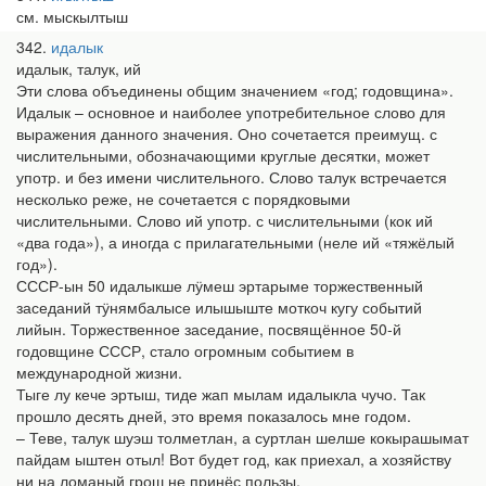
см. мыскылтыш
342
идалык
идалык, талук, ий
Эти слова объединены общим значением «год; годовщина».
Идалык – основное и наиболее употребительное слово для
выражения данного значения. Оно сочетается преимущ. с
числительными, обозначающими круглые десятки, может
употр. и без имени числительного. Слово талук встречается
несколько реже, не сочетается с порядковыми
числительными. Слово ий употр. с числительными (кок ий
«два года»), а иногда с прилагательными (неле ий «тяжёлый
год»).
СССР-ын 50 идалыкше лӱмеш эртарыме торжественный
заседаний тӱнямбалысе илышыште моткоч кугу событий
лийын. Торжественное заседание, посвящённое 50-й
годовщине СССР, стало огромным событием в
международной жизни.
Тыге лу кече эртыш, тиде жап мылам идалыкла чучо. Так
прошло десять дней, это время показалось мне годом.
– Теве, талук шуэш толметлан, а суртлан шелше кокырашымат
пайдам ыштен отыл! Вот будет год, как приехал, а хозяйству
ни на ломаный грош не принёс пользы.