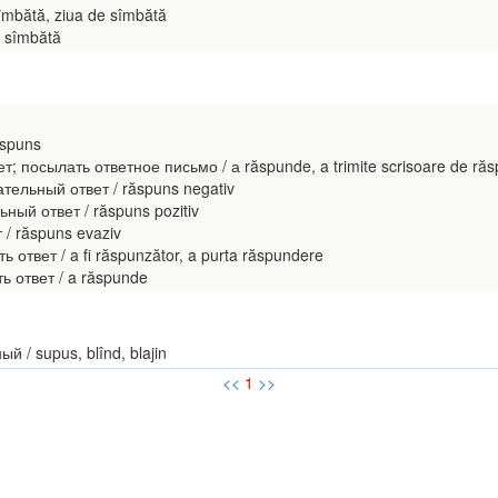
mbătă, ziua de sîmbătă
 sîmbătă
ăspuns
 посылать ответное письмо / а răspunde, a trimite scrisoare de ră
ательный ответ / răspuns negativ
ный ответ / răspuns pozitiv
/ răspuns evaziv
ответ / a fi răspunzător, a purta răspundere
 ответ / a răspunde
й / supus, blînd, blajin
<<
1
>>