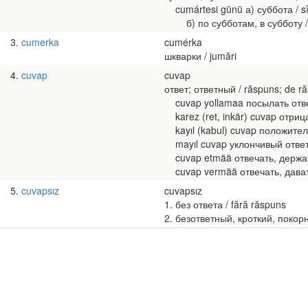
cumártesi günü а) суббота / sî
б) по субботам, в субботу /
3
cumerka
cumérka
шкварки / jumări
4
cuvap
cuvap
ответ; ответный / răspuns; de r
cuvap yollamaa посылать ответ;
karez (ret, inkär) cuvap отриц
kayıl (kabul) cuvap положитель
mayıl cuvap уклончивый ответ 
cuvap etmää отвечать, держать 
cuvap vermää отвечать, давать
5
cuvapsız
cuvapsız
1. без ответа / fără răspuns
2. безответный, кроткий, покорны