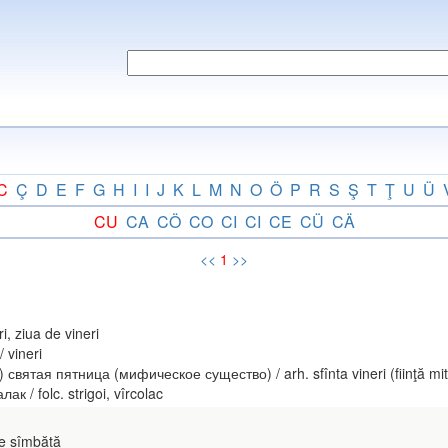
C
Ç
D
E
F
G
H
I
I
J
K
L
M
N
O
Ö
P
R
S
Ş
T
Ţ
U
Ü
CU
CA
CÖ
CO
CI
CI
CE
CÜ
CÄ
<<
1
>>
 ziua de vineri
vineri
святая пятница (мифическое существо) / arh. sfînta vineri (fiinţă mit
/ folc. strigoi, vîrcolac
de sîmbătă