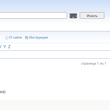
Искать
О сайте
Инструкция
V
Y
Z
страница 1 из 1
ică)