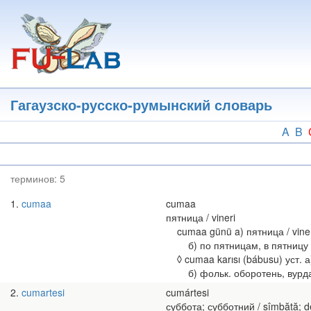
Перейти
к
основному
содержанию
Гагаузско-русско-румынский словарь
A
B
терминов:
5
1
cumaa
cumaa
пятница / vineri
cumaa günü a) пятница / vineri,
б) по пятницам, в пятницу / 
◊ cumaa karısı (bábusu) уст. а) 
б) фольк. оборотень, вурдалак 
2
cumartesi
cumártesi
суббота; субботний / sîmbătă; 