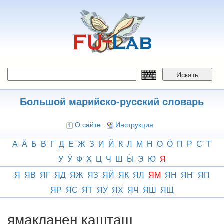
Перейти
к
основному
содержанию
Искать
Большой марийско-русский словарь
О сайте
Инструкция
А
Ӓ
Б
В
Г
Д
Е
Ж
З
И
Й
К
Л
М
Н
О
Ӧ
П
Р
С
Т
У
Ӱ
Ф
Х
Ц
Ч
Ш
Ӹ
Э
Ю
Я
Я
ЯВ
ЯГ
ЯД
ЯЖ
ЯЗ
ЯЙ
ЯК
ЯЛ
ЯМ
ЯН
ЯҤ
ЯП
ЯР
ЯС
ЯТ
ЯУ
ЯХ
ЯЧ
ЯШ
ЯЩ
ямакланен кашташ