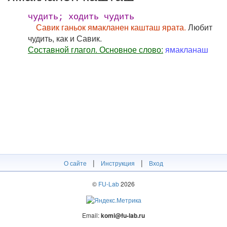
чудить; ходить чудить
Савик ганьок ямакланен кашташ ярата.
Любит
чудить, как и Савик.
Составной глагол. Основное слово:
ямакланаш
|
|
О сайте
Инструкция
Вход
©
FU-Lab
2026
Email:
komi@fu-lab.ru