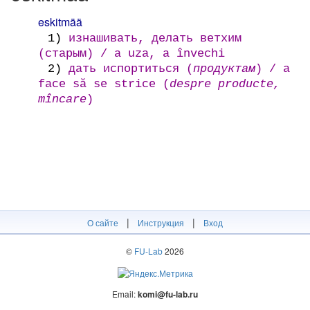
eskitmää
1)
изнашивать, делать ветхим
(старым) / a uza, a învechi
2)
дать испортиться (
продуктам
) / a
face să se strice (
despre producte,
mîncare
)
|
|
О сайте
Инструкция
Вход
©
FU-Lab
2026
Email:
komi@fu-lab.ru