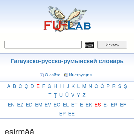
Перейти
к
основному
содержанию
Искать
Гагаузско-русско-румынский словарь
О сайте
Инструкция
A
B
C
Ç
D
E
F
G
H
I
I
J
K
L
M
N
O
Ö
P
R
S
Ş
T
Ţ
U
Ü
V
Y
Z
EN
EZ
ED
EM
EV
EC
EL
ET
E
EK
ES
E-
ER
EF
EP
EE
esirmää