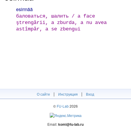
esirmää
баловаться, шалить / а face
ştrengării, a zburda, a nu avea
astîmpăr, a se zbengui
|
|
О сайте
Инструкция
Вход
©
FU-Lab
2026
Email:
komi@fu-lab.ru