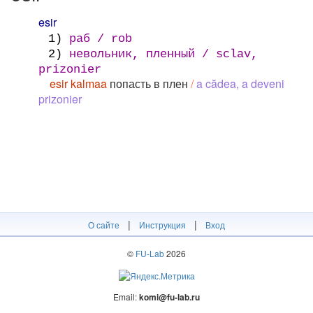
esir
1)
раб / rob
2)
невольник, пленный / sclav,
prizonier
esir kalmaa
попасть в плен
/
a cădea, a deveni
prizonier
|
|
О сайте
Инструкция
Вход
©
FU-Lab
2026
Email:
komi@fu-lab.ru