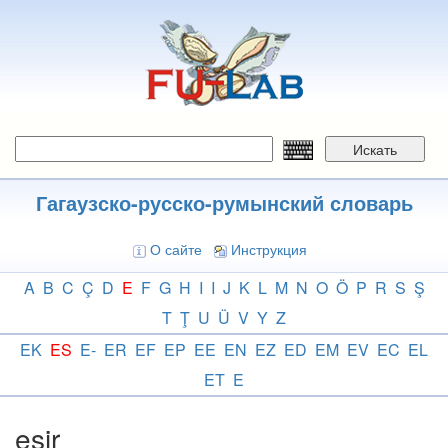
Перейти
к
основному
содержанию
Искать
Гагаузско-русско-румынский словарь
О сайте
Инструкция
A
B
C
Ç
D
E
F
G
H
I
I
J
K
L
M
N
O
Ö
P
R
S
Ş
T
Ţ
U
Ü
V
Y
Z
EK
ES
E-
ER
EF
EP
EE
EN
EZ
ED
EM
EV
EC
EL
ET
E
esir