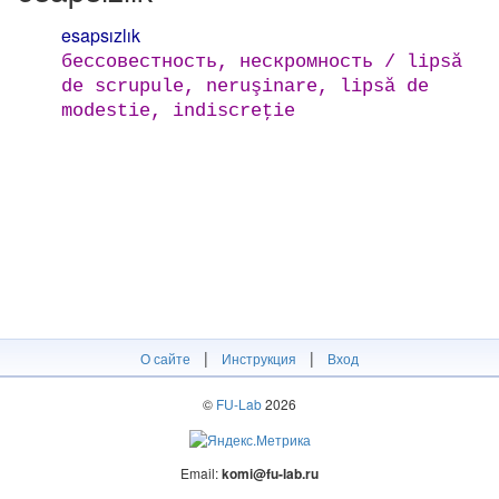
esapsızlık
бессовестность, нескромность / lipsă
de scrupule, neruşinare, lipsă de
modestie, indiscreţie
|
|
О сайте
Инструкция
Вход
©
FU-Lab
2026
Email:
komi@fu-lab.ru