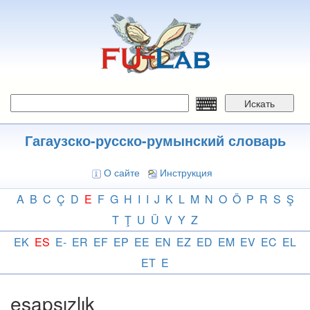
Перейти
к
основному
содержанию
Искать
Гагаузско-русско-румынский словарь
О сайте
Инструкция
A
B
C
Ç
D
E
F
G
H
I
I
J
K
L
M
N
O
Ö
P
R
S
Ş
T
Ţ
U
Ü
V
Y
Z
EK
ES
E-
ER
EF
EP
EE
EN
EZ
ED
EM
EV
EC
EL
ET
E
esapsızlık