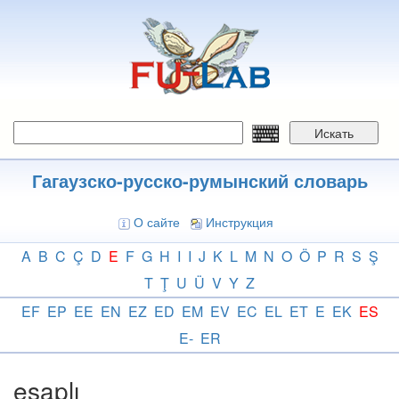
Перейти
к
основному
содержанию
Искать
Гагаузско-русско-румынский словарь
О сайте
Инструкция
A
B
C
Ç
D
E
F
G
H
I
I
J
K
L
M
N
O
Ö
P
R
S
Ş
T
Ţ
U
Ü
V
Y
Z
EF
EP
EE
EN
EZ
ED
EM
EV
EC
EL
ET
E
EK
ES
E-
ER
esaplı