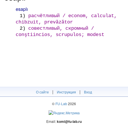
esaplı
1)
расчётливый / econom, calculat,
chibzuit, prevăzător
2)
совестливый, скромный /
conştiincios, scrupulos; modest
|
|
О сайте
Инструкция
Вход
©
FU-Lab
2026
Email:
komi@fu-lab.ru