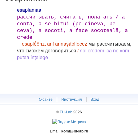
esaplamaa
рассчитывать, считать, полагать / a
conta, a se bizui (pe cineva, pe
ceva), a socoti, a face socoteală, a
crede
esaplếêrız, ani annaşábilecez
мы рассчитываем,
что сможем договориться
/
noi credem, că ne vom
putea înţelege
|
|
О сайте
Инструкция
Вход
©
FU-Lab
2026
Email:
komi@fu-lab.ru