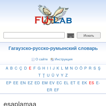
Перейти
к
основному
содержанию
Искать
Гагаузско-русско-румынский словарь
О сайте
Инструкция
A
B
C
Ç
D
E
F
G
H
I
I
J
K
L
M
N
O
Ö
P
R
S
Ş
T
Ţ
U
Ü
V
Y
Z
EP
EE
EN
EZ
ED
EM
EV
EC
EL
ET
E
EK
ES
E-
ER
EF
esaplamaa