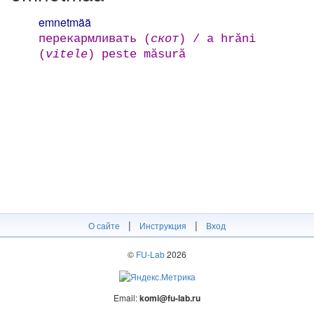
emnetmää
перекармливать (
скот
) / a hrăni
(
vitele
) peste măsură
|
|
О сайте
Инструкция
Вход
©
FU-Lab
2026
Email:
komi@fu-lab.ru