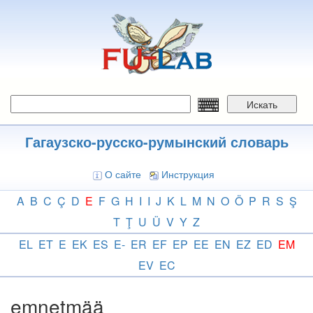
Перейти
к
основному
содержанию
Искать
Гагаузско-русско-румынский словарь
О сайте
Инструкция
A
B
C
Ç
D
E
F
G
H
I
I
J
K
L
M
N
O
Ö
P
R
S
Ş
T
Ţ
U
Ü
V
Y
Z
EL
ET
E
EK
ES
E-
ER
EF
EP
EE
EN
EZ
ED
EM
EV
EC
emnetmää