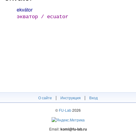
ekvátor
экватор / ecuator
|
|
О сайте
Инструкция
Вход
©
FU-Lab
2026
Email:
komi@fu-lab.ru