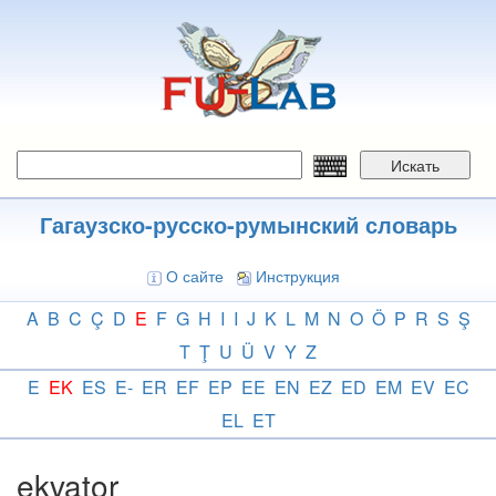
Перейти
к
основному
содержанию
Искать
Гагаузско-русско-румынский словарь
О сайте
Инструкция
A
B
C
Ç
D
E
F
G
H
I
I
J
K
L
M
N
O
Ö
P
R
S
Ş
T
Ţ
U
Ü
V
Y
Z
E
EK
ES
E-
ER
EF
EP
EE
EN
EZ
ED
EM
EV
EC
EL
ET
ekvator