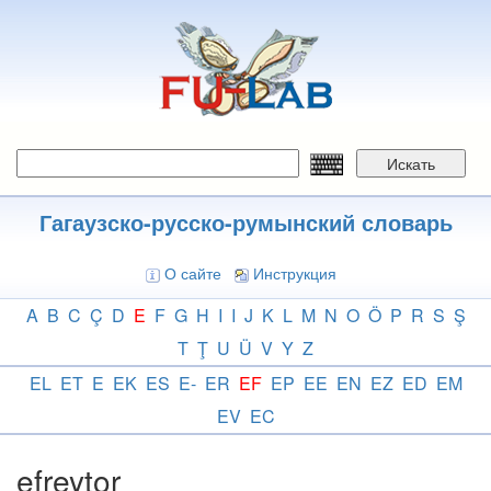
Перейти
к
основному
содержанию
Искать
Гагаузско-русско-румынский словарь
О сайте
Инструкция
A
B
C
Ç
D
E
F
G
H
I
I
J
K
L
M
N
O
Ö
P
R
S
Ş
T
Ţ
U
Ü
V
Y
Z
EL
ET
E
EK
ES
E-
ER
EF
EP
EE
EN
EZ
ED
EM
EV
EC
efreytor