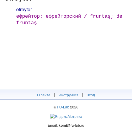
efréytor
ефрейтор; ефрейторский / fruntaş; de
fruntaş
|
|
О сайте
Инструкция
Вход
©
FU-Lab
2026
Email:
komi@fu-lab.ru