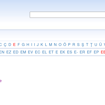
C
Ç
D
E
F
G
H
I
I
J
K
L
M
N
O
Ö
P
R
S
Ş
T
Ţ
U
Ü
EN
EZ
ED
EM
EV
EC
EL
ET
E
EK
ES
E-
ER
EF
EP
E
e