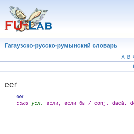
Перейти
к
основному
содержанию
Гагаузско-русско-румынский словарь
A
B
eer
eer
союз
усл.
если, если бы /
conj.
dacă, d