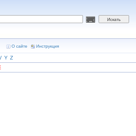
Искать
О сайте
Инструкция
V
Y
Z
E