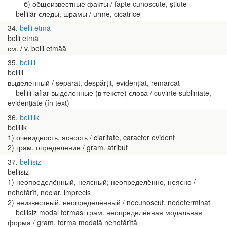
б) общеизвестные факты / fapte cunoscute, ştiute
bellilär следы, шрамы / urme, cicatrice
34
belli etmä
belli etmä
см. / v. belli etmää
35
bellili
bellili
выделенный / separat, despărţit, evidenţiat, remarcat
bellili laflar выделенные (в тексте) слова / cuvinte subliniate,
evidenţiate (în text)
36
bellilik
bellilik
1) очевидность, ясность / claritate, caracter evident
2) грам. определение / gram. atribut
37
bellisiz
bellisiz
1) неопределённый, неясный; неопределённо, неясно /
nehotărît, neclar, imprecis
2) неизвестный, неопределённый / necunoscut, nedeterminat
bellisiz modal forması грам. неопределённая модальная
форма / gram. forma modală nehotărîtă