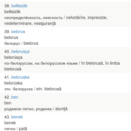
38
bellisizlik
bellisizlik
неопределённость, неясность / nehotărîre, imprecizie,
nedeterminare, nesiguranţă
39
belorus
belorus
белорус / bielorus
40
belorusça
belorúsça
по-белорусски, на белорусском языке / în bielorusă, în limba
bielorusă
41
beloruska
belorúska
этн. белоруска / etn. bielorusă
42
ben
ben
родимое пятно, родинка / aluniţă
43
benek
benek
пятно / pată