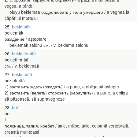
vegea, a pîndi
ölüyü beklemää бодрствовать у тела умершего / a veghea la
căpătîiul mortului
25
beklemäk
beklemäk
ожидание / aşteptare
beklemäk salonu см. / v. beklemä salonu
26
beklettirmää
beklettirmää
см. / v. bekletmää
27
bekletmää
bekletmää
1) заставить ждать (ожидать) / a pune, a obliga să aştepte
2) заставить (велеть) сторожить (караулить) / a pune, a obliga
să păzească, să supravegheze
28
bel
bel
I.
поясница, талия, хребет / şale, mijloc, talie, coloană vertebrală,
creastă muntoasă