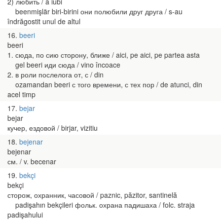
2) любить / a iubi
beenmişlär biri-birini они полюбили друг друга / s-au
îndrăgostit unul de altul
16
beeri
beeri
1. сюда, по сию сторону, ближе / aici, pe aici, pe partea asta
gel beeri иди сюда / vino încoace
2. в роли послелога от, с / din
ozamandan beeri с того времени, с тех пор / de atunci, din
acel timp
17
bejar
bejar
кучер, ездовой / birjar, vizitiu
18
bejenar
bejenar
см. / v. becenar
19
bekçi
bekçi
сторож, охранник, часовой / paznic, păzitor, santinelă
padişahın bekçileri фольк. охрана падишаха / folc. straja
padişahului