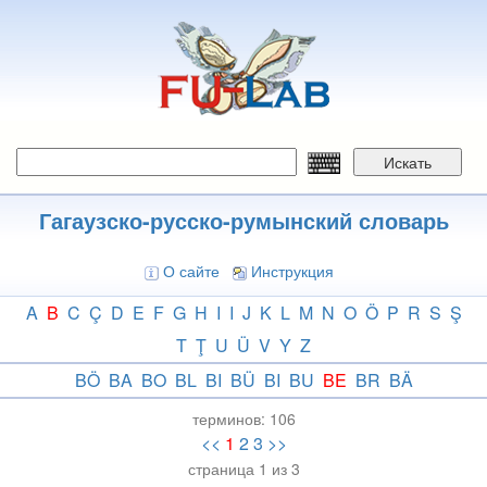
Перейти
к
основному
содержанию
Искать
Гагаузско-русско-румынский словарь
О сайте
Инструкция
A
B
C
Ç
D
E
F
G
H
I
I
J
K
L
M
N
O
Ö
P
R
S
Ş
T
Ţ
U
Ü
V
Y
Z
BÖ
BA
BO
BL
BI
BÜ
BI
BU
BE
BR
BÄ
терминов:
106
<<
1
2
3
>>
страница 1 из 3