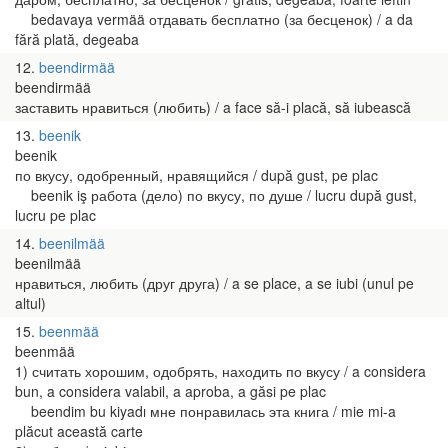
bedavaya vermää отдавать бесплатно (за бесценок) / a da
fără plată, degeaba
12
beendirmää
beendirmää
заставить нравиться (любить) / a face să-i placă, să iubească
13
beenik
beenik
по вкусу, одобренный, нравящийся / după gust, pe plac
beenik iş работа (дело) по вкусу, по душе / lucru după gust,
lucru pe plac
14
beenilmää
beenilmää
нравиться, любить (друг друга) / a se place, a se iubi (unul pe
altul)
15
beenmää
beenmää
1) считать хорошим, одобрять, находить по вкусу / a considera
bun, a considera valabil, a aproba, a găsi pe plac
beendim bu kiyadı мне понравилась эта книга / mie mi-a
plăcut această carte