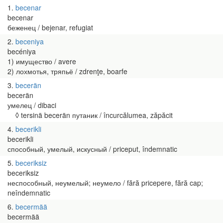
1
becenar
becenar
беженец / bejenar, refugiat
2
beceniya
becéniya
1) имущество / avere
2) лохмотья, тряпьё / zdrenţe, boarfe
3
becerän
becerän
умелец / dibaci
◊ tersinä becerän путаник / încurcălumea, zăpăcit
4
becerikli
becerikli
способный, умелый, искусный / priceput, îndemnatic
5
beceriksiz
beceriksiz
неспособный, неумелый; неумело / fără pricepere, fără cap;
neîndemnatic
6
becermää
becermää