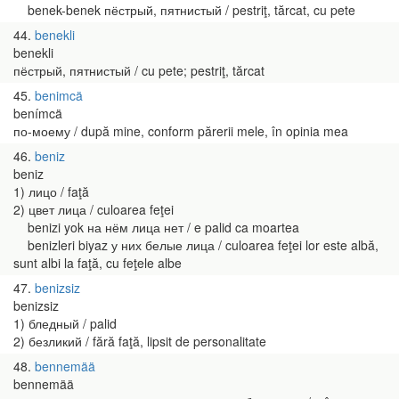
benek-benek пёстрый, пятнистый / pestriţ, tărcat, cu pete
44
benekli
benekli
пёстрый, пятнистый / cu pete; pestriţ, tărcat
45
benimcä
benímcä
по-моему / după mine, conform părerii mele, în opinia mea
46
beniz
beniz
1) лицо / faţă
2) цвет лица / culoarea feţei
benizi yok на нём лица нет / e palid ca moartea
benizleri biyaz у них белые лица / culoarea feţei lor este albă,
sunt albi la faţă, cu feţele albe
47
benizsiz
benizsiz
1) бледный / palid
2) безликий / fără faţă, lipsit de personalitate
48
bennemää
bennemää