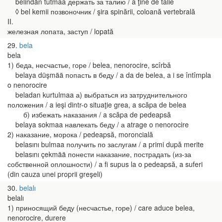
belindän tutmaa держать за талию / a ţine de talie
◊ bel kemii позвоночник / şira spinării, coloană vertebrală
II.
железная лопата, заступ / lopată
29
bela
bela
1) беда, несчастье, горе / belea, nenorocire, scîrbă
belaya düşmää попасть в беду / a da de belea, a i se întîmpla
o nenorocire
beladan kurtulmaa а) выбраться из затруднительного
положения / a ieşi dintr-o situaţie grea, a scăpa de belea
б) избежать наказания / a scăpa de pedeapsă
belaya sokmaa навлекать беду / а atrage o nenorocire
2) наказание, морока / pedeapsă, moroncială
belasını bulmaa получить по заслугам / a primi după merite
belasını çekmää понести наказание, пострадать (из-за
собственной оплошности) / a fi supus la o pedeapsă, a suferi
(din cauza unei proprii greşeli)
30
belalı
belalı
1) приносящий беду (несчастье, горе) / care aduce belea,
nenorocire, durere