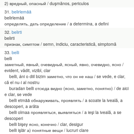
2) вредный, опасный / duşmănos, periculos
31
belirlemää
belirlemää
определять, дать определение / a determina, a defini
32
belirti
belirti
признак, симптом / semn, indiciu, caracteristică, simptomă
33
belli
belli
заметный, явный, очевидный, ясный, явно, очевидно, ясно /
evident, vădit, vizibl, clar
belli, áni o diil bizim заметно, что он не наш / se vede, e clar,
că el nu-i al nostru
buradan belli отсюда видно (ясно, заметно, понятно) / de aici
e clar, se vede
belli etmää обнаруживать, проявлять / a scoate la iveală, a
descoperi, a arăta
belli olmaa проявляться, выявляться / a ieşi la iveală, a se
descoperi
belli bişey ясно, конечно / clar, desigur
belli işlär а) понятные вещи / lucruri clare