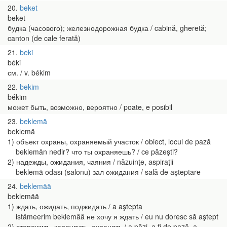
20
beket
beket
будка (часового); железнодорожная будка / cabină, gheretă;
canton (de cale ferată)
21
beki
béki
см. / v. békim
22
bekim
békim
может быть, возможно, вероятно / poate, e posibil
23
beklemä
beklemä
1) объект охраны, охраняемый участок / obiect, locul de pază
beklemän nedir? что ты охраняешь? / ce păzeşti?
2) надежды, ожидания, чаяния / năzuinţe, aspiraţii
beklemä odası (salonu) зал ожидания / sală de aşteptare
24
beklemää
beklemää
1) ждать, ожидать, поджидать / a aştepta
istämeerim beklemää не хочу я ждать / eu nu doresc să aştept
2) сторожить, караулить, охранять / a păzi, a fi de pază, a