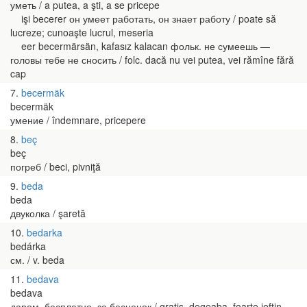
уметь / a putea, a şti, a se pricepe
işi becerer он умеет работать, он знает работу / poate să
lucreze; cunoaşte lucrul, meseria
eer becermärsän, kafasız kalacan фольк. не сумеешь —
головы тебе не сносить / folc. dacă nu vei putea, vei rămîne fără
cap
7
becermäk
becermäk
умение / îndemnare, pricepere
8
beç
beç
погреб / beci, pivniţă
9
beda
beda
двуколка / şaretă
10
bedarka
bedárka
см. / v. beda
11
bedava
bedava
даром, бесплатно, за бесценок / gratis, degeaba, foarte ieftin