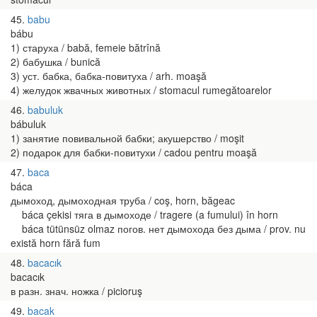
45
babu
bábu
1) старуха / babă, femeie bătrînă
2) бабушка / bunică
3) уст. бабка, бабка-повитуха / arh. moaşă
4) желудок жвачных животных / stomacul rumegătoarelor
46
babuluk
bábuluk
1) занятие повивальной бабки; акушерство / moşit
2) подарок для бабки-повитухи / cadou pentru moaşă
47
baca
báca
дымоход, дымоходная труба / coş, horn, băgeac
báca çekisi тяга в дымоходе / tragere (a fumului) în horn
báca tütünsüz olmaz погов. нет дымохода без дыма / prov. nu
există horn fără fum
48
bacacık
bacacık
в разн. знач. ножка / picioruş
49
bacak