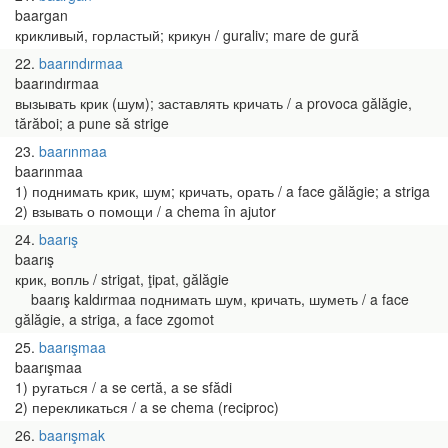
baargan
крикливый, горластый; крикун / guraliv; mare de gură
22
baarındırmaa
baarındırmaa
вызывать крик (шум); заставлять кричать / а provoca gălăgie,
tărăboi; a pune să strige
23
baarınmaa
baarınmaa
1) поднимать крик, шум; кричать, орать / a face gălăgie; a striga
2) взывать о помощи / a chema în ajutor
24
baarış
baarış
крик, вопль / strigat, ţipat, gălăgie
baarış kaldırmaa поднимать шум, кричать, шуметь / a face
gălăgie, a striga, a face zgomot
25
baarışmaa
baarışmaa
1) ругаться / a se certă, a se sfădi
2) перекликаться / a se chema (reciproc)
26
baarışmak