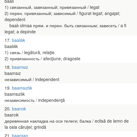
baalı
1) связанный, завязанный; привязанный / legat
2) перен. привязанный; зависимый / figurat legat; angajat;
dependent
baalı olmaa прям. и перен. быть связанным; зависеть / a fi
legat; a depinde
17
baalılık
baalılık
1) связь / legătură, relaţie
2) привязанность / afecţiune, dragoste
18
baamsız
baamsız
независимый / independent
19
baamsızlık
baamsızlık
независимость / independenţă
20
baarcık
baarcık
деревянная накладка на оси телеги; балка / eclisă de lemn de
la osia căruţei; grindă
21
baargan