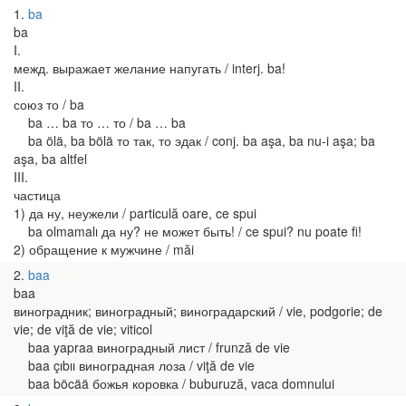
1
ba
ba
I.
межд. выражает желание напугать / interj. ba!
II.
союз то / ba
ba … ba то … то / ba … ba
ba ölä, ba bölä то так, то эдак / conj. ba aşa, ba nu-i aşa; ba
aşa, ba altfel
III.
частица
1) да ну, неужели / particulă oare, ce spui
ba olmamalı да ну? не может быть! / ce spui? nu poate fi!
2) обращение к мужчине / măi
2
baa
baa
виноградник; виноградный; виноградарский / vie, podgorie; de
vie; de viţă de vie; viticol
baa yapraa виноградный лист / frunză de vie
baa çıbıı виноградная лоза / viţă de vie
baa böcää божья коровка / buburuză, vaca domnului