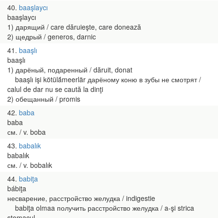
40
baaşlaycı
baaşlaycı
1) дарящий / care dăruieşte, care donează
2) щедрый / generos, darnic
41
baaşlı
baaşlı
1) дарёный, подаренный / dăruit, donat
baaşlı işi kötülä́meerlär дарёному коню в зубы не смотрят /
calul de dar nu se caută la dinţi
2) обещанный / promis
42
baba
baba
см. / v. boba
43
babalık
babalık
см. / v. bobalık
44
babiţa
bábiţa
несварение, расстройство желудка / indigestie
babiţa olmaa получить расстройство желудка / a-şi strica
stomacul