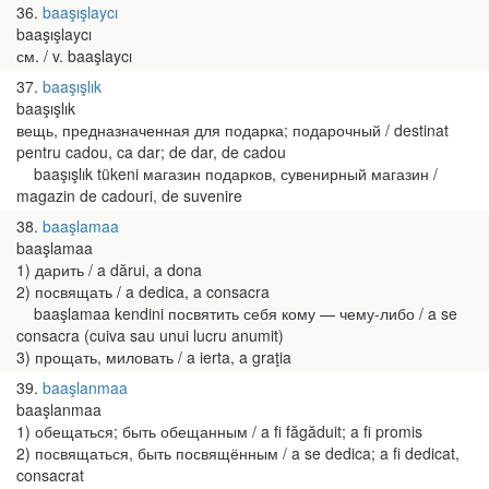
36
baaşışlaycı
baaşışlaycı
см. / v. baaşlaycı
37
baaşışlık
baaşışlık
вещь, предназначенная для подарка; подарочный / destinat
pentru cadou, ca dar; de dar, de cadou
baaşışlık tükeni магазин подарков, сувенирный магазин /
magazin de cadouri, de suvenire
38
baaşlamaa
baaşlamaa
1) дарить / a dărui, a dona
2) посвящать / a dedica, a consacra
baaşlamaa kendini посвятить себя кому — чему-либо / a se
consacra (cuiva sau unui lucru anumit)
3) прощать, миловать / a ierta, a graţia
39
baaşlanmaa
baaşlanmaa
1) обещаться; быть обещанным / a fi făgăduit; a fi promis
2) посвящаться, быть посвящённым / a se dedica; a fi dedicat,
consacrat