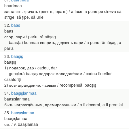
baartmaa
заставить кричать (реветь, орать) / a face, a pune pe cineva să
strige, să ţipe, să urle
32
baas
baas
спор, пари / pariu, rămăşag
baas(a) konmaa спорить, держать пари / a pune rămăşag, a
paria
33
baaşış
baaşış
1) подарок, дар / cadou, dar
gençlerä baaşış подарок молодожёнам / cadou tinerilor
căsătoriţi
2) вознаграждение, чаевые / recompensă, bacşiş
34
baaşışlanmaa
baaşışlanmaa
быть награждённым, премированным / a fi decorat, a fi premiat
35
baaşışlamaa
baaşışlamaa
см. / v. baaşlamaa