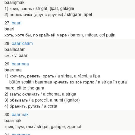
baarışmak
1) крик, вопль / strigăt, ţipăt, gălăgie
2) перекличка (друг с другом) / strigare, apel
27
baari
baari
хоть, хотя бы, по крайней мере / barem, măcar, cel puţin
28
baarlicääm
baarlicääm
см. / v. baari
29
baarmaa
baarmaa
1) кричать, реветь, орать / a striga, a răcni, a ţipa
bütün seslän baarmaa кричать во всё горло / a striga în gura
mare, cît te ţine gura
2) звать; окликать / a chema, a striga
3) обзывать / a porecli, a numi (jignitor)
4) бранить, ругать / а certa
30
baarmak
baarmak
крик, шум, гам / strigăt, gălăgie, zgomot
31
baartmaa