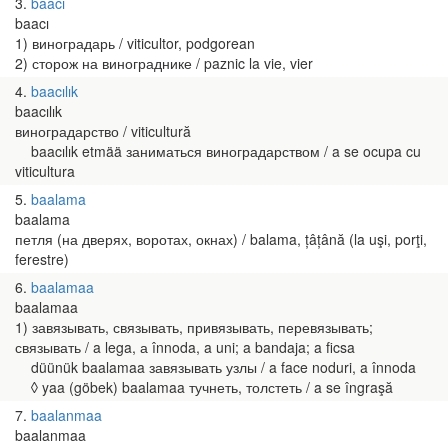
3
baacı
baacı
1) виноградарь / viticultor, podgorean
2) сторож на винограднике / paznic la vie, vier
4
baacılık
baacılık
виноградарство / viticultură
baacılık etmää заниматься виноградарством / a se ocupa cu
viticultura
5
baalama
baalama
петля (на дверях, воротах, окнах) / balama, țâțână (la uşi, porţi,
ferestre)
6
baalamaa
baalamaa
1) завязывать, связывать, привязывать, перевязывать;
связывать / a lega, а înnoda, a uni; a bandaja; a ficsa
düünük baalamaa завязывать узлы / a face noduri, a înnoda
◊ yaa (göbek) baalamaa тучнеть, толстеть / a se îngraşă
7
baalanmaa
baalanmaa