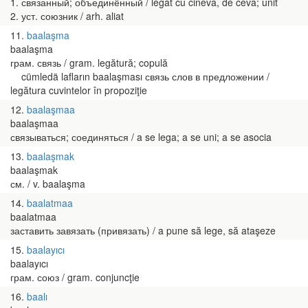
1. связанный; объединённый / legat cu cineva, de ceva; unit
2. уст. союзник / arh. aliat
11
baalaşma
baalaşma
грам. связь / gram. legătură; copulă
cümledä lafların baalaşması связь слов в предложении /
legătura cuvintelor în propoziţie
12
baalaşmaa
baalaşmaa
связываться; соединяться / a se lega; a se uni; a se asocia
13
baalaşmak
baalaşmak
см. / v. baalaşma
14
baalatmaa
baalatmaa
заставить завязать (привязать) / a pune să lege, să ataşeze
15
baalayıcı
baalayıcı
грам. союз / gram. conjuncţie
16
baalı