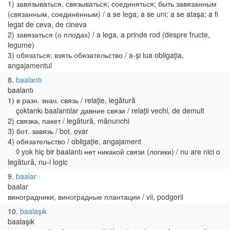
1) завязываться, связываться; соединяться; быть завязанным
(связанным, соединённым) / a se lega; a se uni; a se ataşa; a fi
legat de ceva, de cineva
2) завязаться (о плодах) / a lega, a prinde rod (despre fructe,
legume)
3) обязаться; взять обязательство / a-şi lua obligaţia,
angajamentul
8
baalantı
baalantı
1) в разн. знач. связь / relaţie, legătură
çoktankı baalantılar давние связи / relaţii vechi, de demult
2) связка, пакет / legătură, mănunchi
3) бот. завязь / bot. ovar
4) обязательство / obligaţie, angajament
◊ yok hiç bir baalantı нет никакой связи (логики) / nu are nici o
legătură, nu-i logic
9
baalar
baalar
виноградники, виноградные плантации / vii, podgorii
10
baalaşık
baalaşık