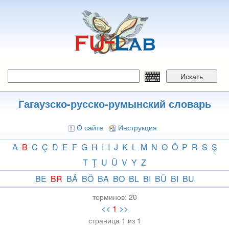
Перейти
к
основному
содержанию
Искать
Гагаузско-русско-румынский словарь
О сайте
Инструкция
A
B
C
Ç
D
E
F
G
H
I
I
J
K
L
M
N
O
Ö
P
R
S
Ş
T
Ţ
U
Ü
V
Y
Z
BE
BR
BÄ
BÖ
BA
BO
BL
BI
BÜ
BI
BU
терминов:
20
<<
1
>>
страница 1 из 1