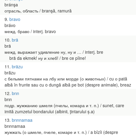
bránşa
отрасль, область / branşă, ramură
9
bravo
brávo
межд. браво / interj. bravo
10
brä
brä
межд. выражает удивление ну, ну и … / interj. bre
brä da ekmek! ну и хлеб! / bre ce pîine!
11
bräzu
brä́zu
с белыми пятнами на лбу или морде (о животных) / cu о pată
albă în frunte sau cu o dungă albă pe bot (despre animale), breaz
12
brın
brın
подр. жужжанию шмеля (пчелы, комара и т. п.) / sunet, care
imită zumzetul bondarului (albinii, ţintarului ș.a)
13
brınnamaa
brınnamaa
жужжать (о шмеле, пчеле, комаре и т. п.) / a bîzîi (despre