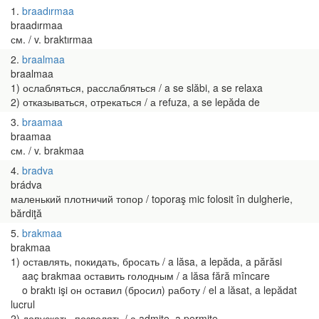
1
braadırmaa
braadırmaa
см. / v. braktırmaa
2
braalmaa
braalmaa
1) ослабляться, расслабляться / a se slăbi, a se relaxa
2) отказываться, отрекаться / а refuza, a se lepăda de
3
braamaa
braamaa
см. / v. brakmaa
4
bradva
brádva
маленький плотничий топор / toporaş mic folosit în dulgherie,
bărdiţă
5
brakmaa
brakmaa
1) оставлять, покидать, бросать / a lăsa, a lepăda, a părăsi
aaç brakmaa оставить голодным / a lăsa fără mîncare
o braktı işi он оставил (бросил) работу / el a lăsat, a lepădat
lucrul
2) допускать, позволять / а admite, a permite