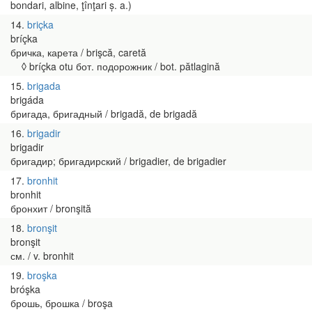
bondari, albine, ţînţari ș. a.)
14
briçka
bríçka
бричка, карета / brişcă, caretă
◊ bríçka otu бот. подорожник / bot. pătlagină
15
brigada
brigáda
бригада, бригадный / brigadă, de brigadă
16
brigadir
brigadir
бригадир; бригадирский / brigadier, de brigadier
17
bronhit
bronhit
бронхит / bronşită
18
bronşit
bronşit
см. / v. bronhit
19
broşka
bróşka
брошь, брошка / broşa