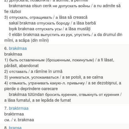
brakmamaa olsun cenk не допускать войны / a nu admite să
fie război
3) отпускать, отращивать / а lăsa să crească
sakal brakmaa отпускать бороду / a lăsa barbă
bıyık brakmaa отпускать усы / a lăsa mustăţi
◊ eldän brakmaa выпустить из рук, упустить / а da drumul din
mîini, a scăpa (din mîini)
6
brakılmaa
brakılmaa
1) быть оставленным (брошенным, покинутым) / a fi lăsat,
părăsit, abandonat
2) отставать / a rămîne în urmă
3) униматься, успокаиваться / a se potoli, a se calma
4) отвыкать, утрачивать какую-л. привычку / a se dezobişnui, a
pierde o deprindere oarecare
brakılmaa tütündan бросить курение, отвыкнуть от курения /
a lăsa fumatul, a se lepăda de fumat
7
braktırmaa
braktırmaa
см. / v. brakmaa
8
branşa