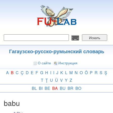
Перейти
к
основному
содержанию
Искать
Гагаузско-русско-румынский словарь
О сайте
Инструкция
A
B
C
Ç
D
E
F
G
H
I
I
J
K
L
M
N
O
Ö
P
R
S
Ş
T
Ţ
U
Ü
V
Y
Z
BL
BI
BE
BA
BU
BR
BO
babu