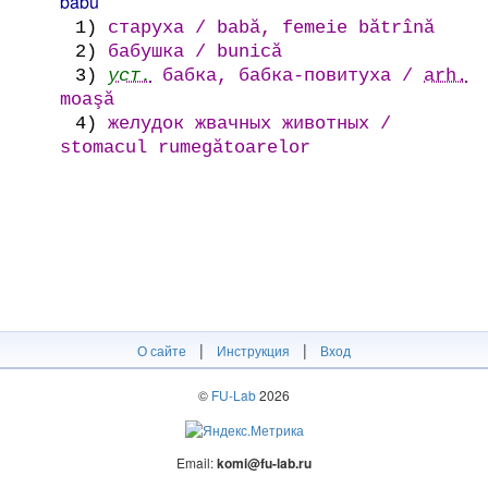
bábu
1)
старуха / babă, femeie bătrînă
2)
бабушка / bunică
3)
уст.
бабка, бабка-повитуха /
arh.
moaşă
4)
желудок жвачных животных /
stomacul rumegătoarelor
|
|
О сайте
Инструкция
Вход
©
FU-Lab
2026
Email:
komi@fu-lab.ru