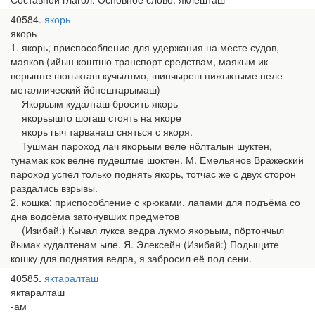
40584
якорь
якорь
1. якорь; приспособление для удержания на месте судов,
маяков (ийын коштшо транспорт средствам, маякым ик
верыште шогыкташ кучылтмо, шинчыреш пижыктыме неле
металлический йӧнештарымаш)
Якорьым кудалташ бросить якорь
якорьышто шогаш стоять на якоре
якорь гыч тарванаш сняться с якоря.
Тушман пароход лач якорьым веле нӧлталын шуктен,
тунамак кок велне пудештме шоктен. М. Емельянов Вражеский
пароход успел только поднять якорь, тотчас же с двух сторон
раздались взрывы.
2. кошка; приспособление с крюками, лапами для подъёма со
дна водоёма затонувших предметов
(Изибай:) Кычал лукса ведра лукмо якорьым, пӧртончыл
йымак кудалтенам ыле. Я. Элексейн (Изибай:) Подыщите
кошку для поднятия ведра, я забросил её под сени.
40585
яктаралташ
яктаралташ
-ам