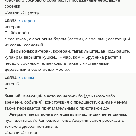
сосенки.
Сравни с: пӱнчер
40593
яктеран
яктеран
Г.: йӓктерӓн
с сосняком, с сосновым бором (лесом), с соснами; состоящий
из сосен, сосновый
Шерывӧчыж яктеран, кожеран, тыгак лышташан чодыраште,
купанрак верыште кушкеш. «Мар. ком.» Брусника растёт в
лесах с сосняком, ельником, а также с лиственными
деревьями и болотистых местах.
40594
яктешӹ
яктешӹ
Г.
бывший, имеющий место до чего-либо (до какого-либо
времени, события); конструкция с предшествующим именем
также передаётся прилагательным с приставкой до-
Аверкий тӹнӓм война яктешӹ ӹлӹмӓш гишӓн веле шайышт
пуэн шоктыш. А. Канюшков Тогда Аверкий успел рассказать
только о довоенной жизни.
Сравни с: яктеӓш