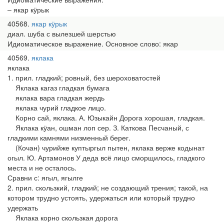
– якар кӱрык
40568
якар кӱрык
диал. шуба с вылезшей шерстью
Идиоматическое выражение. Основное слово: якар
40569
яклака
яклака
1. прил. гладкий; ровный, без шероховатостей
Яклака кагаз гладкая бумага
яклака вара гладкая жердь
яклака чурий гладкое лицо.
Корно сай, яклака. А. Юзыкайн Дорога хорошая, гладкая.
Яклака кӱан, ошман лоп сер. З. Каткова Песчаный, с
гладкими камнями низменный берег.
(Кочан) чурийже куптыргыл пытен, яклака верже кодынат
огыл. Ю. Артамонов У деда всё лицо сморщилось, гладкого
места и не осталось.
Сравни с: ягыл, ягылге
2. прил. скользкий, гладкий; не создающий трения; такой, на
котором трудно устоять, удержаться или который трудно
удержать
Яклака корно скользкая дорога