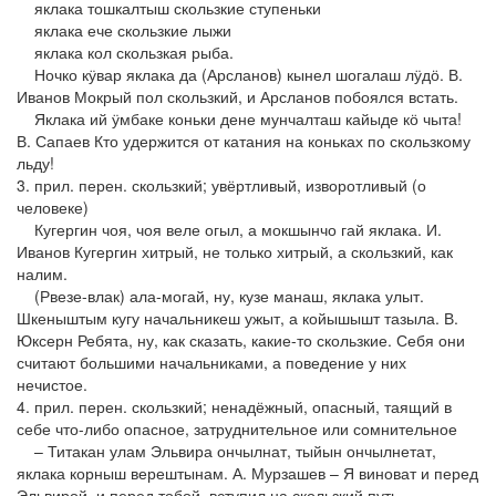
яклака тошкалтыш скользкие ступеньки
яклака ече скользкие лыжи
яклака кол скользкая рыба.
Ночко кӱвар яклака да (Арсланов) кынел шогалаш лӱдӧ. В.
Иванов Мокрый пол скользкий, и Арсланов побоялся встать.
Яклака ий ӱмбаке коньки дене мунчалташ кайыде кӧ чыта!
В. Сапаев Кто удержится от катания на коньках по скользкому
льду!
3. прил. перен. скользкий; увёртливый, изворотливый (о
человеке)
Кугергин чоя, чоя веле огыл, а мокшынчо гай яклака. И.
Иванов Кугергин хитрый, не только хитрый, а скользкий, как
налим.
(Рвезе-влак) ала-могай, ну, кузе манаш, яклака улыт.
Шкеныштым кугу начальникеш ужыт, а койышышт тазыла. В.
Юксерн Ребята, ну, как сказать, какие-то скользкие. Себя они
считают большими начальниками, а поведение у них
нечистое.
4. прил. перен. скользкий; ненадёжный, опасный, таящий в
себе что-либо опасное, затруднительное или сомнительное
– Титакан улам Эльвира ончылнат, тыйын ончылнетат,
яклака корныш верештынам. А. Мурзашев – Я виноват и перед
Эльвирой, и перед тобой, вступил на скользкий путь.