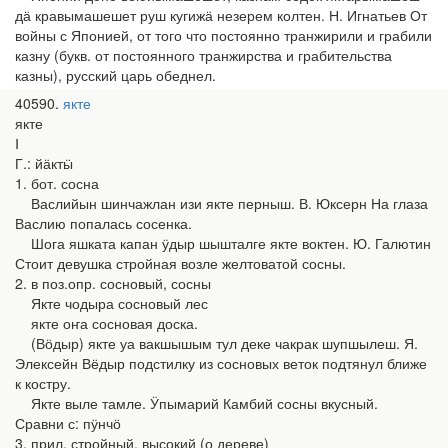
дӓ кравымашешет руш кугижӓ незерем колтен. Н. Игнатьев От
войны с Японией, от того что постоянно транжирили и грабили
казну (букв. от постоянного транжирства и грабительства
казны), русский царь обеднел.
40590
якте
якте
Ⅰ
Г.: йӓктӹ
1. бот. сосна
Васлийын шинчажлан изи якте перныш. В. Юксерн На глаза
Васлию попалась сосенка.
Шога яшката капан ӱдыр шышталге якте воктен. Ю. Галютин
Стоит девушка стройная возле желтоватой сосны.
2. в поз.опр. сосновый, сосны
Якте чодыра сосновый лес
якте оҥа сосновая доска.
(Вӧдыр) якте уа вакшышым тул деке чакрак шупшылеш. Я.
Элексейн Вёдыр подстилку из сосновых веток подтянул ближе
к костру.
Якте выле тамле. Ӱпымарий Камбий сосны вкусный.
Сравни с: пӱнчӧ
3. прил. стройный, высокий (о дереве)