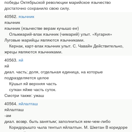
победы Октябрьской революции марийское язычество
достаточно сохранило свою силу.
40562
язычник
язычник
язычник (язычестве верам кучышо еҥ)
Олыкмарий-влак язычник (чимарий) улыт. «Кугарня»
Луговые марийцы являются язычниками.
Кернак, карт-влак язычник улыт. С. Чавайн Действительно,
жрецы являются язычниками.
40563
яй
яй
диал. часть; доля, отдельная единица, на которые
подразделяется целое
Кӱшыл яй верхняя часть
суткан яйже часть суток.
Смотри также: ужаш
40564
яйлалташ
яйлалташ
-ам
диал. возвр. быть занятым; заполниться кем-чем-либо
Коридорышто чыла теҥгыл яйлалтын. М. Шкетан В коридоре