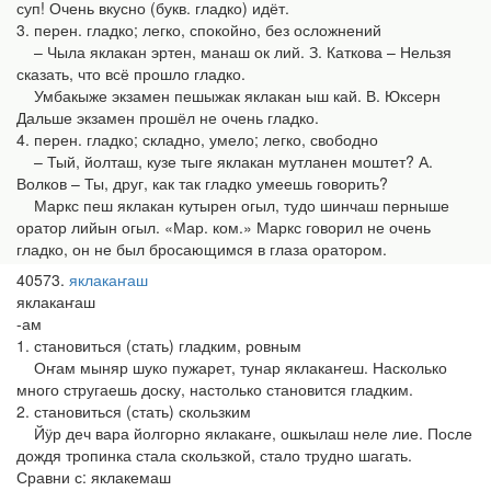
суп! Очень вкусно (букв. гладко) идёт.
3. перен. гладко; легко, спокойно, без осложнений
– Чыла яклакан эртен, манаш ок лий. З. Каткова – Нельзя
сказать, что всё прошло гладко.
Умбакыже экзамен пешыжак яклакан ыш кай. В. Юксерн
Дальше экзамен прошёл не очень гладко.
4. перен. гладко; складно, умело; легко, свободно
– Тый, йолташ, кузе тыге яклакан мутланен моштет? А.
Волков – Ты, друг, как так гладко умеешь говорить?
Маркс пеш яклакан кутырен огыл, тудо шинчаш перныше
оратор лийын огыл. «Мар. ком.» Маркс говорил не очень
гладко, он не был бросающимся в глаза оратором.
40573
яклакаҥаш
яклакаҥаш
-ам
1. становиться (стать) гладким, ровным
Оҥам мыняр шуко пужарет, тунар яклакаҥеш. Насколько
много стругаешь доску, настолько становится гладким.
2. становиться (стать) скользким
Йӱр деч вара йолгорно яклакаҥе, ошкылаш неле лие. После
дождя тропинка стала скользкой, стало трудно шагать.
Сравни с: яклакемаш