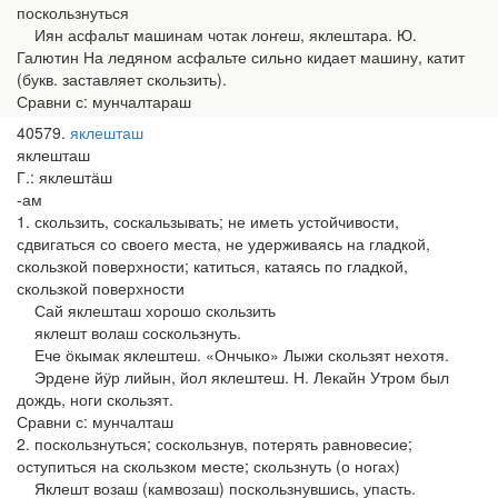
поскользнуться
Иян асфальт машинам чотак лоҥеш, яклештара. Ю.
Галютин На ледяном асфальте сильно кидает машину, катит
(букв. заставляет скользить).
Сравни с: мунчалтараш
40579
яклешташ
яклешташ
Г.: яклештӓш
-ам
1. скользить, соскальзывать; не иметь устойчивости,
сдвигаться со своего места, не удерживаясь на гладкой,
скользкой поверхности; катиться, катаясь по гладкой,
скользкой поверхности
Сай яклешташ хорошо скользить
яклешт волаш соскользнуть.
Ече ӧкымак яклештеш. «Ончыко» Лыжи скользят нехотя.
Эрдене йӱр лийын, йол яклештеш. Н. Лекайн Утром был
дождь, ноги скользят.
Сравни с: мунчалташ
2. поскользнуться; соскользнув, потерять равновесие;
оступиться на скользком месте; скользнуть (о ногах)
Яклешт возаш (камвозаш) поскользнувшись, упасть.