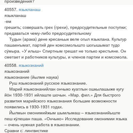
произведения?
40557
языкланаш
языкланаш
-ем
грешить; совершать грех (грехи), предосудительные поступки;
предаваться чему-либо предосудительному
Тудын (арака) дене кресаньык веле огыл языклана. Культур
пашаеҥымат, партий ден комсомолышто шогышымат тудо
сӱмыра. «У илыш» Спиртным грешат не только крестьяне. Он
сметает и работников культуры, и членов партии и комсомола.
40558
языкознаний
языкознаний
языкознание (йылме наука)
Руш языкознаний русское языкознание.
Марий языкознанийлан ончыко куатлын ошкылашыже кугу
йӧн 1930-1931 ийлаште шочын. «Мар. фил.» Для быстрого
развития марийского языкознания большие возможности
появились в 1930-1931 годах.
Йылмын омонимийжым шымлымаш – языкознанийыште
пеш кӱлешан паша. «Ончыко» Исследование омонимии языка
– очень нужная работа в языкознании.
Сравни с: лингвистике