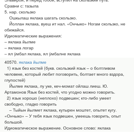
Сравни с: тазыла
5. нар. скользко
Ошкылаш яклака шагать скользко.
Йоллан яклака, вуеш ит нал. «Ончыко» Ногам скользко, не
обижайся.
Идиоматические выражения:
– яклака йылме
– яклака логар
– ял ӱмбал яклака, ял ӱмбалне яклака
40570
яклака йылме
1) язык без костей (букв. скользкий язык – о болтливом
человеке, который любит поговорить, болтает много вздора,
глупостей)
Йылме яклака, лу уке, кеч-момат ойлаш лиеш. Ю.
Артамонов Язык без костей, что угодно можно говорить.
2) язык хорошо (неплохо) подвешен; кто-либо умеет
свободно, гладко говорить
– Тыйын йылмет яклака, кутырен моштет, опытет кугу.
«Ончыко» – У тебя язык подвешен, умеешь говорить, опыт
большой.
Идиоматическое выражение. Основное слово: яклака