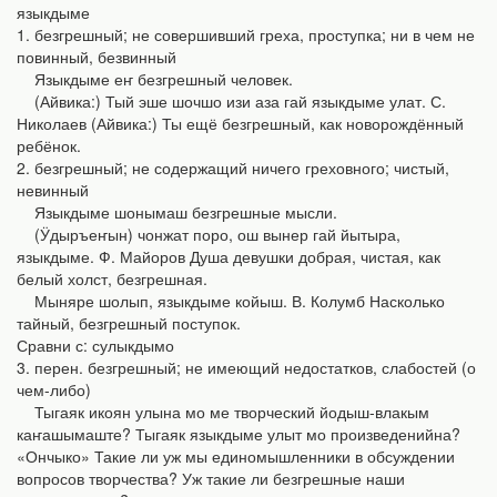
языкдыме
1. безгрешный; не совершивший греха, проступка; ни в чем не
повинный, безвинный
Языкдыме еҥ безгрешный человек.
(Айвика:) Тый эше шочшо изи аза гай языкдыме улат. С.
Николаев (Айвика:) Ты ещё безгрешный, как новорождённый
ребёнок.
2. безгрешный; не содержащий ничего греховного; чистый,
невинный
Языкдыме шонымаш безгрешные мысли.
(Ӱдыръеҥын) чонжат поро, ош вынер гай йытыра,
языкдыме. Ф. Майоров Душа девушки добрая, чистая, как
белый холст, безгрешная.
Мыняре шолып, языкдыме койыш. В. Колумб Насколько
тайный, безгрешный поступок.
Сравни с: сулыкдымо
3. перен. безгрешный; не имеющий недостатков, слабостей (о
чем-либо)
Тыгаяк икоян улына мо ме творческий йодыш-влакым
каҥашымаште? Тыгаяк языкдыме улыт мо произведенийна?
«Ончыко» Такие ли уж мы единомышленники в обсуждении
вопросов творчества? Уж такие ли безгрешные наши