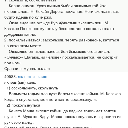
Корно ошман. Уржа кышыл ӱмбач ошкылмо гай йол
яклештылеш. Н. Лекайн Дорога песчаная. Ноги скользят, как
будто идёшь по куче ржи.
Окна яндаште эксыде йӱр чӱчалтыш яклештылеш. М.
Казаков По оконному стеклу беспрестанно соскальзывают
дождевые капли.
2. поскальзываться; заскользив, терять равновесие, катиться
на скользком месте
Ошкылшо еҥ яклештылеш, йол йымакше огеш ончал.
«Ончыко» Шагающий человек поскальзывается, не смотрит
под ноги.
Сравни с: мунчалтылаш
40583
яклештын каяш
яклешт(ын) каяш
1) соскользнуть, скользнуть
Волымем годым ала-кузе йолем яклешт кайыш. М. Казаков
Когда я спускался, мои ноги как-то соскользнули.
2) поскользнуться
Кенета Маша яклешт кайыш да кидысе тояжымат волтен
шуыш. А. Мусатов Вдруг Маша поскользнулась и выронила из
рук свою палку.
Составной глагол. Основное слово: яклешташ