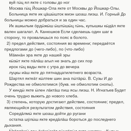
вуй гӹц ял якте с головы до ног
Москва гӹц Йошкар-Ола якте от Москвы до Йошкар-Олы.
Больница якте ик цӓшӹшток миэн шоаш лиэш. И. Горный До
больницы можно добраться и за один час.
Ик ашкылым ӧрдӹжӹш ӹштӹшӹц гӹнь, купышкы кӹдӓл якте
вален шагалат. А. Канюшков Если сделаешь один шаг в
сторону, то провалишься по пояс в болото.
2) предел действия, состояния во времени; передаётся
предлогами до (чего-либо), по (что-либо)
Мӓмнӓн эра якте до нашей эры
кӹзӹт якте пӓлӓш агыл не знать до сих пор
ирок гӹц вады якте с утра до вечера
луцкы иӓш якте до пятнадцатилетнего возраста.
Шартял яктеӓт кӹлтем шин ана пӹтӓрӹ. В. Сузы И до
Рождества не обмолотимся (букв. не обмолотим снопы).
У киндӹ якте ӹлен лӓктӓш пиш ясы лиэш. Н. Игнатьев Будет
очень трудно выжить до нового хлеба.
3) степень, которую достигают действие, состояние; предел,
являющийся результатом действия, состояния
Соредӓлмӹ якте шоаш дойти до ругани
остатка шӱлӹш якте кредӓлӓш бороться до последнего
дыхания.
Ӹзӓвлӓжӹ дон ӓкӓжӹмӓт сӹнзӓвӹд якте шоктен. «Кырык