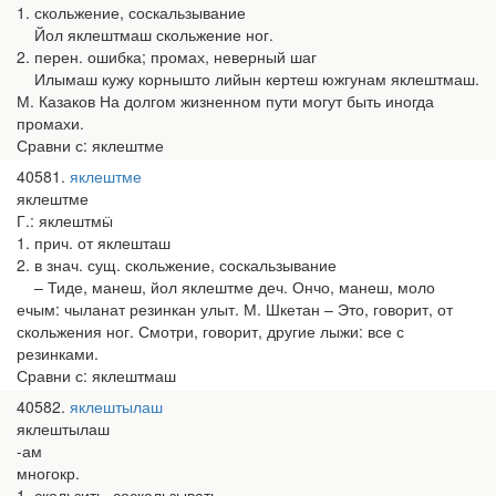
1. скольжение, соскальзывание
Йол яклештмаш скольжение ног.
2. перен. ошибка; промах, неверный шаг
Илымаш кужу корнышто лийын кертеш южгунам яклештмаш.
М. Казаков На долгом жизненном пути могут быть иногда
промахи.
Сравни с: яклештме
40581
яклештме
яклештме
Г.: яклештмӹ
1. прич. от яклешташ
2. в знач. сущ. скольжение, соскальзывание
– Тиде, манеш, йол яклештме деч. Ончо, манеш, моло
ечым: чыланат резинкан улыт. М. Шкетан – Это, говорит, от
скольжения ног. Смотри, говорит, другие лыжи: все с
резинками.
Сравни с: яклештмаш
40582
яклештылаш
яклештылаш
-ам
многокр.
1. скользить, соскальзывать