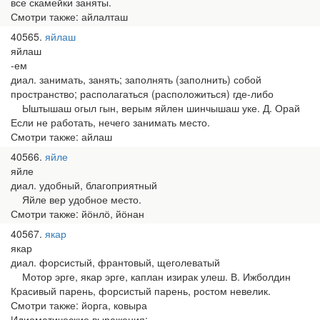
все скамейки заняты.
Смотри также: айлалташ
40565
яйлаш
яйлаш
-ем
диал. занимать, занять; заполнять (заполнить) собой
пространство; располагаться (расположиться) где-либо
Ыштышаш огыл гын, верым яйлен шинчышаш уке. Д. Орай
Если не работать, нечего занимать место.
Смотри также: айлаш
40566
яйле
яйле
диал. удобный, благоприятный
Яйле вер удобное место.
Смотри также: йӧнлӧ, йӧнан
40567
якар
якар
диал. форсистый, франтовый, щеголеватый
Мотор эрге, якар эрге, каплан изирак улеш. В. Ижболдин
Красивый парень, форсистый парень, ростом невелик.
Смотри также: йорга, ковыра
Идиоматические выражения: