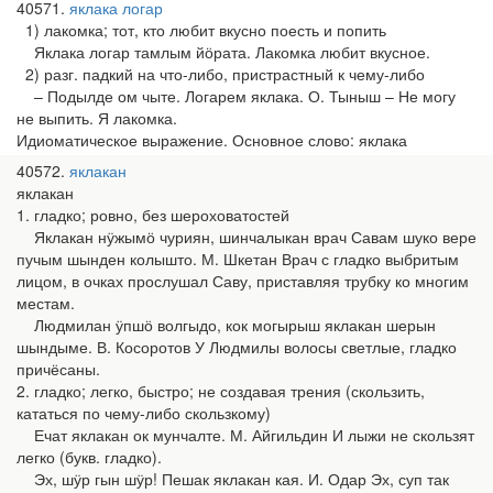
40571
яклака логар
1) лакомка; тот, кто любит вкусно поесть и попить
Яклака логар тамлым йӧрата. Лакомка любит вкусное.
2) разг. падкий на что-либо, пристрастный к чему-либо
– Подылде ом чыте. Логарем яклака. О. Тыныш – Не могу
не выпить. Я лакомка.
Идиоматическое выражение. Основное слово: яклака
40572
яклакан
яклакан
1. гладко; ровно, без шероховатостей
Яклакан нӱжымӧ чуриян, шинчалыкан врач Савам шуко вере
пучым шынден колышто. М. Шкетан Врач с гладко выбритым
лицом, в очках прослушал Саву, приставляя трубку ко многим
местам.
Людмилан ӱпшӧ волгыдо, кок могырыш яклакан шерын
шындыме. В. Косоротов У Людмилы волосы светлые, гладко
причёсаны.
2. гладко; легко, быстро; не создавая трения (скользить,
кататься по чему-либо скользкому)
Ечат яклакан ок мунчалте. М. Айгильдин И лыжи не скользят
легко (букв. гладко).
Эх, шӱр гын шӱр! Пешак яклакан кая. И. Одар Эх, суп так