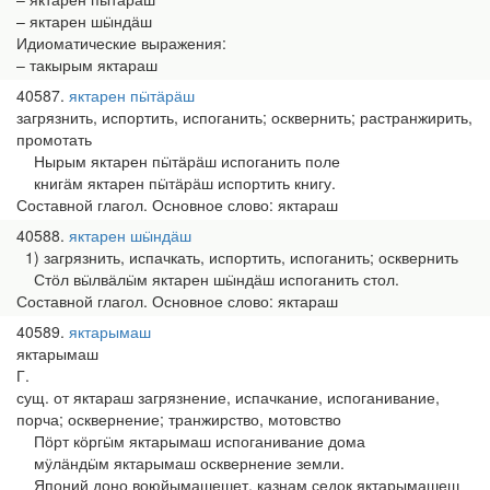
– яктарен шӹндӓш
Идиоматические выражения:
– такырым яктараш
40587
яктарен пӹтӓрӓш
загрязнить, испортить, испоганить; осквернить; растранжирить,
промотать
Нырым яктарен пӹтӓрӓш испоганить поле
книгӓм яктарен пӹтӓрӓш испортить книгу.
Составной глагол. Основное слово: яктараш
40588
яктарен шӹндӓш
1) загрязнить, испачкать, испортить, испоганить; осквернить
Стӧл вӹлвӓлӹм яктарен шӹндӓш испоганить стол.
Составной глагол. Основное слово: яктараш
40589
яктарымаш
яктарымаш
Г.
сущ. от яктараш загрязнение, испачкание, испоганивание,
порча; осквернение; транжирство, мотовство
Пӧрт кӧргӹм яктарымаш испоганивание дома
мӱлӓндӹм яктарымаш осквернение земли.
Японий доно воюйымашешет, казнам седок яктарымашеш