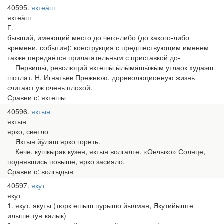
40595
яктеӓш
яктеӓш
Г.
бывший, имеющий место до чего-либо (до какого-либо
времени, события); конструкция с предшествующим именем
также передаётся прилагательным с приставкой до-
Первишӹ, революций яктешӹ ӹлӹмӓшӹжӹм утлаок худаэш
шотлат. Н. Игнатьев Прежнюю, дореволюционную жизнь
считают уж очень плохой.
Сравни с: яктешы
40596
яктын
яктын
ярко, светло
Яктын йӱлаш ярко гореть.
Кече, кӱшкырак кӱзен, яктын волгалте. «Ончыко» Солнце,
поднявшись повыше, ярко засияло.
Сравни с: волгыдын
40597
якут
якут
1. якут, якуты (тюрк ешыш пурышо йылман, Якутийыште
илыше тӱҥ калык)