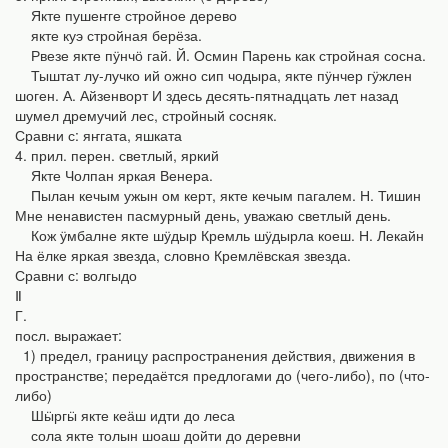
Якте пушеҥге стройное дерево
якте куэ стройная берёза.
Рвезе якте пӱнчӧ гай. Й. Осмин Парень как стройная сосна.
Тыштат лу-лучко ий ожно сип чодыра, якте пӱнчер гӱжлен
шоген. А. Айзенворт И здесь десять-пятнадцать лет назад
шумел дремучий лес, стройный сосняк.
Сравни с: яҥгата, яшката
4. прил. перен. светлый, яркий
Якте Чолпан яркая Венера.
Пылан кечым ужын ом керт, якте кечым пагалем. Н. Тишин
Мне ненавистен пасмурный день, уважаю светлый день.
Кож ӱмбалне якте шӱдыр Кремль шӱдырла коеш. Н. Лекайн
На ёлке яркая звезда, словно Кремлёвская звезда.
Сравни с: волгыдо
Ⅱ
Г.
посл. выражает:
1) предел, границу распространения действия, движения в
пространстве; передаётся предлогами до (чего-либо), по (что-
либо)
Шӹргӹ якте кеӓш идти до леса
сола якте толын шоаш дойти до деревни