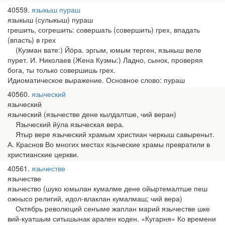
40559
языкыш пураш
языкыш (сулыкыш) пураш
грешить, согрешить: совершать (совершить) грех, впадать
(впасть) в грех
(Кузман вате:) Йӧра. эргым, юмым терген, языкыш веле
пурет. И. Николаев (Жена Кузмы:) Ладно, сынок, проверяя
бога, ты только совершишь грех.
Идиоматическое выражение. Основное слово: пураш
40560
языческий
языческий
языческий (язычестве дене кылдалтше, чий веран)
Языческий йӱла языческая вера.
Ятыр вере языческий храмым христиан черкыш савыреныт.
А. Краснов Во многих местах языческие храмы превратили в
христианские церкви.
40561
язычестве
язычестве
язычество (шуко юмылан кумалме дене ойыртемалтше пеш
ожнысо религий, идол-влаклан кумалмаш; чий вера)
Октябрь революций сеҥыме жаплан марий язычестве шке
вий-куатшым ситышынак арален коден. «Кугарня» Ко времени