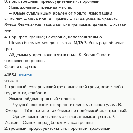
3. прил. грешный; предосудительный, порочный
Язык шонымаш грешная мысль.
– Юмын суаплыкшым арален от мошто, язык пашам
ыштылат, – мане поп. А. Эрыкан – Ты не умеешь хранить
божье благочестие, занимаешься грешными делами, – сказал
поп.
4. нар. грех, грешно; нехорошо, непозволительно
Шочмо йылмым мондаш – язык. МДЭ Забыть родной язык –
грех.
Айдемым утарен кодаш язык огыл. К. Васин Спасти
человека не грешно.
Сравни с: сулык
40554
языкан
языкан
1. грешный; совершивший грех; имеющий грехи; какие-либо
недостатки, слабости
Языкан айдеме грешный человек.
– Чӱчӱньӧ, воктекем тынар чот ит лишем: языкан улам. В.
Юксерн – Тётя, ко мне так близко не приближайся: я грешный.
– Эргым, юмын ончылно ме чыланат языкан улына. К.
Исаков – Сынок, перед богом мы все грешны.
2. грешный; предосудительный, порочный; греховный,