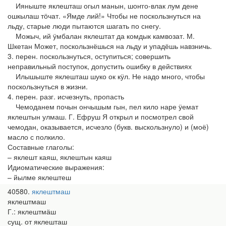
Ияныште яклешташ огыл манын, шоҥго-влак лум дене
ошкылаш тӧчат. «Ямде лий!» Чтобы не поскользнуться на
льду, старые люди пытаются шагать по снегу.
Можыч, ий ӱмбалан яклештат да комдык камвозат. М.
Шкетан Может, поскользнёшься на льду и упадёшь навзничь.
3. перен. поскользнуться, оступиться; совершить
неправильный поступок, допустить ошибку в действиях
Илышыште яклешташ шуко ок кӱл. Не надо много, чтобы
поскользнуться в жизни.
4. перен. разг. исчезнуть, пропасть
Чемоданем почын ончышым гын, пел кило наре ӱемат
яклештын улмаш. Г. Ефруш Я открыл и посмотрел свой
чемодан, оказывается, исчезло (букв. выскользнуло) и (моё)
масло с полкило.
Составные глаголы:
– яклешт каяш, яклештын каяш
Идиоматические выражения:
– йылме яклештеш
40580
яклештмаш
яклештмаш
Г.: яклештмӓш
сущ. от яклешташ