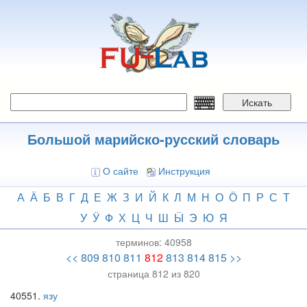
Перейти
к
основному
содержанию
Искать
Большой марийско-русский словарь
О сайте
Инструкция
А
Ӓ
Б
В
Г
Д
Е
Ж
З
И
Й
К
Л
М
Н
О
Ӧ
П
Р
С
Т
У
Ӱ
Ф
Х
Ц
Ч
Ш
Ӹ
Э
Ю
Я
терминов:
40958
<<
809
810
811
812
813
814
815
>>
страница 812 из 820
40551
язу