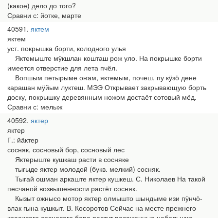
(какое) дело до того?
Сравни с: йотке, марте
40591
яктем
яктем
уст. покрышка борти, колодного улья
Яктемыште мӱкшлан кошташ рож уло. На покрышке борти
имеется отверстие для лета пчёл.
Вопшым петырыме оҥам, яктемым, почеш, пу кӱзӧ дене
карашан мӱйым луктеш. МЭЭ Открывает закрывающую борть
доску, покрышку деревянным ножом достаёт сотовый мёд.
Сравни с: мелыж
40592
яктер
яктер
Г.: йӓктер
сосняк, сосновый бор, сосновый лес
Яктерыште кушкаш расти в сосняке
тыгыде яктер молодой (букв. мелкий) сосняк.
Тыгай ошман аркаште яктер кушкеш. С. Николаев На такой
песчаной возвышенности растёт сосняк.
Кызыт ожнысо мотор яктер олмышто шындыме изи пӱнчӧ-
влак гына кушкыт. В. Косоротов Сейчас на месте прежнего
красивого соснового бора растут посаженные небольшие