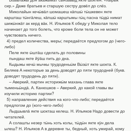
сир.» Даже братьев и старшую сестру довёл до слёз.
Миколайын кечӹвӓл шомашеш кӓпшӹ тӹшкевен якте
каршташ тӹнгӓлеш, кӓпшӹ карштымы гӹц пасна тӹдӹ нимат
шижӹнжӓт ак керд вӓк. Н. Ильяков К обеду у Миколая тело
начинает до того болеть, что кроме боли тела он не может
чувствовать ничего.
4) предел количества, меры; передаётся предлогом до (чего-
либо)
Пеле якте ӹштӓш сделать до половины
пындаш якте йӱӓш пить до дна.
Кыдыжы кечӹ мычкы трудоденьӹм Вӹзӹт якте шокта. К.
Беляев А некоторые за день доводят до пяти трудодней (букв.
доводят трудодень до пяти).
– Аверкий, партин историжӹм махань глава якте
тыменьӹндӓ. А. Канюшков – Аверкий, до какой главы вы
изучили историю партии?
5) направление действия на кого-что-либо; передаётся
предлогом до (кого-чего-либо)
Лыдшывлӓ якте шокташ келеш. Н. Ильяков Надо довести до
читателей.
А солашты незер тӹнь хоть колы, тӹдӹн якте кӱн дела
ылеш? Н. Ильяков А в деревне ты, бедный, хоть умирай, кому