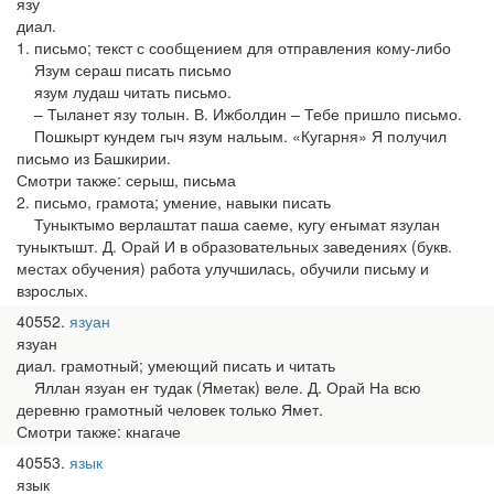
язу
диал.
1. письмо; текст с сообщением для отправления кому-либо
Язум сераш писать письмо
язум лудаш читать письмо.
– Тыланет язу толын. В. Ижболдин – Тебе пришло письмо.
Пошкырт кундем гыч язум нальым. «Кугарня» Я получил
письмо из Башкирии.
Смотри также: серыш, письма
2. письмо, грамота; умение, навыки писать
Туныктымо верлаштат паша саеме, кугу еҥымат язулан
туныктышт. Д. Орай И в образовательных заведениях (букв.
местах обучения) работа улучшилась, обучили письму и
взрослых.
40552
язуан
язуан
диал. грамотный; умеющий писать и читать
Яллан язуан еҥ тудак (Яметак) веле. Д. Орай На всю
деревню грамотный человек только Ямет.
Смотри также: кнагаче
40553
язык
язык