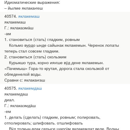
Идиоматические выражения:
– йылме яклакаҥеш
40574
яклакемаш
яклакемаш
Г.: яклакаэмӓш
-ам
1. становиться (стать) гладким, ровным
Кольмо вурдо ынде сайынак яклакемын. Черенок лопаты
теперь стал совсем гладким.
2. становиться (стать) скользким
Курыкшо тура, корно ияҥше вӱд дене яклакемын.
«Пачемыш» Гора-то крутая, дорога стала скользкой от
обледенелой воды.
Сравни с: яклакаҥаш
40575
яклакемдаш
яклакемдаш
диал.
Г.: яклакаэмдӓш
-ем
1. делать (сделать) гладким, ровным; полировать,
отполировать; шлифовать. отшлифовать
Вӱд толкын-влак серысе шаргӱм яклакемдат веле. Волны