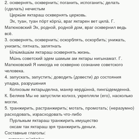
2. осквернять, осквернить; поганить, испоганить; делать
(сделать) нечистым
Церкӹм яктараш осквернять церковь.
Эх, туан, туан пӧрт кӧргӹ, враг яктарен вет цилӓ. Г.
Матюковский Эх, родной, родной дом, враг осквернил ведь
всё.
3. осквернять, осквернить; оскорблять, оскорбить; унижать,
унизить; пятнать, запятнать
Ӹлӹмӓшӹм яктараш осквернять жизнь.
Мӹнь советский эдем шамым ам яктары нигынамат. Г.
Матюковский Я никогда не оскверню сознание советского
человека.
4. запускать, запустить; доводить (довести) до состояния
упадка, разрушения
Колхозым яктарыделна, маняр кердӹннӓ, пингӹдемденнӓ.
К. Беляев Мы не запустили колхоз, укрепляли (его), насколько
могли.
5. транжирить, растранжирить; мотать, промотать; (неразумно)
расходовать, израсходовать что-либо
Пурлыкым яктараш транжирить имущество
оксам так яктараш зря транжирить деньги.
Составные глаголы:
– яктарен пӹтӓрӓш