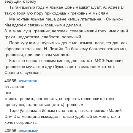
ведущий к греху
Тыгай шыгыр годым языкан шонымашкат шуат. А. Асаев В
такую горячую пору приходишь к греховным мыслям.
Ме коктын языкан паша дене кепшылталтынна. «Ончыко»
Мы вдвоём связаны грешными делами.
3. в знач. сущ. грешник; человек, совершивший грех, имеющий
грехи, недостатки, слабости; порочный
Поро кугу юмын пӱрымыж дене ме, языкан-влак, тендан дек
сӧрвалаш толынна. Н. Лекайн По божьему благословению мы,
грешники, пришли к вам умолять.
Колышо языкан-влакым кишподеш шолтат. МФЭ Умерших
грешников мучают в аду (букв. варят в смоляном котле).
Сравни с: сулыкан
40555
языкаҥаш
языкаҥаш
-ам
книжн. грешить, согрешить; совершать (совершить) грех.
проступок; становиться (стать) грешным
Тиде ӱдырамаш йӧным гына ваҥа, языкаҥнежак. «Марий
Эл» Эта женщина выжидает только удобный момент, так и
хочет согрешить.
40556
языкдыме