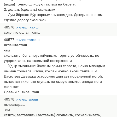
(воды) только шлифуют гальки на берегу.
2. делать (сделать) скользким
Лум йӧршан йӱр корным яклакемден. Дождь со снегом
сделал дорогу скользкой.
40576
яклешт каяш
сокр. яклештын каяш
40577
яклешталташ
яклешталташ
-ам
скользить; быть неустойчивым, терять устойчивость, не
удерживаясь на скользкой поверхности
Ӱдыр эмганыше йолжым эркын тарвата, ночко мландым
шыман тошкалаш тӧча, коклан йолжо яклешталтеш. И.
Васильев Девушка осторожно двигает пораненной ногой,
пытается тихонько ступать на сырую землю, иногда ноги
скользят.
Сравни с: яклешташ
40578
яклештараш
яклештараш
-ем
катить; заставлять (заставить) скользить, соскальзывать,