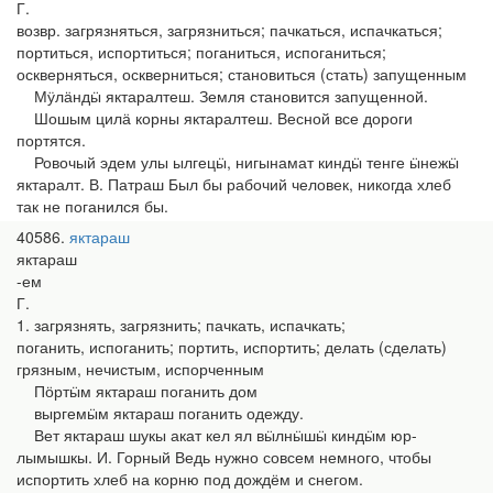
Г.
возвр. загрязняться, загрязниться; пачкаться, испачкаться;
портиться, испортиться; поганиться, испоганиться;
оскверняться, оскверниться; становиться (стать) запущенным
Мӱлӓндӹ яктаралтеш. Земля становится запущенной.
Шошым цилӓ корны яктаралтеш. Весной все дороги
портятся.
Ровочый эдем улы ылгецӹ, нигынамат киндӹ тенге ӹнежӹ
яктаралт. В. Патраш Был бы рабочий человек, никогда хлеб
так не поганился бы.
40586
яктараш
яктараш
-ем
Г.
1. загрязнять, загрязнить; пачкать, испачкать;
поганить, испоганить; портить, испортить; делать (сделать)
грязным, нечистым, испорченным
Пӧртӹм яктараш поганить дом
выргемӹм яктараш поганить одежду.
Вет яктараш шукы акат кел ял вӹлнӹшӹ киндӹм юр-
лымышкы. И. Горный Ведь нужно совсем немного, чтобы
испортить хлеб на корню под дождём и снегом.