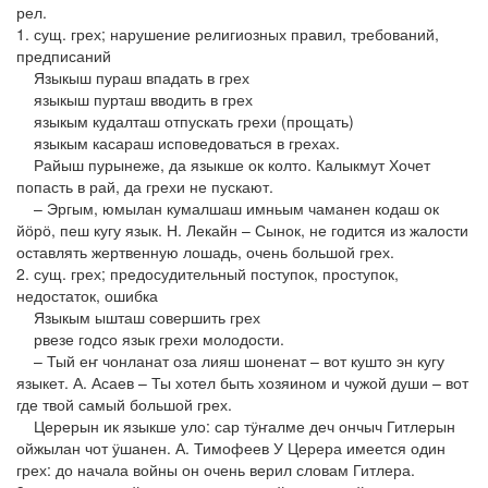
рел.
1. сущ. грех; нарушение религиозных правил, требований,
предписаний
Языкыш пураш впадать в грех
языкыш пурташ вводить в грех
языкым кудалташ отпускать грехи (прощать)
языкым касараш исповедоваться в грехах.
Райыш пурынеже, да языкше ок колто. Калыкмут Хочет
попасть в рай, да грехи не пускают.
– Эргым, юмылан кумалшаш имньым чаманен кодаш ок
йӧрӧ, пеш кугу язык. Н. Лекайн – Сынок, не годится из жалости
оставлять жертвенную лошадь, очень большой грех.
2. сущ. грех; предосудительный поступок, проступок,
недостаток, ошибка
Языкым ышташ совершить грех
рвезе годсо язык грехи молодости.
– Тый еҥ чонланат оза лияш шоненат – вот кушто эн кугу
языкет. А. Асаев – Ты хотел быть хозяином и чужой души – вот
где твой самый большой грех.
Церерын ик языкше уло: сар тӱҥалме деч ончыч Гитлерын
ойжылан чот ӱшанен. А. Тимофеев У Церера имеется один
грех: до начала войны он очень верил словам Гитлера.