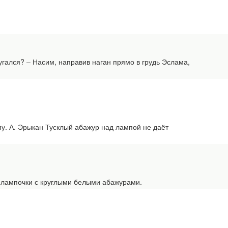
ался? – Насим, направив наган прямо в грудь Эслама,
. А. Эрыкан Тусклый абажур над лампой не даёт
 лампочки с круглыми белыми абажурами.