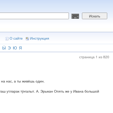
Искать
О сайте
Инструкция
Ш
Ӹ
Э
Ю
Я
страница 1 из 820
на нас, а ты живёшь один.
ш утларак тӱҥалыт. А. Эрыкан Опять же у Ивана большой