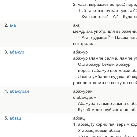
2. част. выражает вопрос; пере
Тый таче тышеч кает уке, а? 
– Куш коштыч? – А? – Куда х
2
а-а
а-а
межд. а-а употр. для выражени
– А-а, лӱдынат? – Насим нага
выстрелил.
3
абажур
абажур
абажур (лампе салма, лампе 
Ош абажур белый абажур
порсын абажур шёлковый аб
Лампе ӱмбалне вудака абажур
распространиться свету по все
4
абажуран
абажуран
с абажуром
Абажуран лампе лампа с аб
Кӱкшӧ меҥге вуйышто ош абажу
5
абзац
абзац
1. абзац (у корно гыч верым к
У абзац новый абзац
абзацым коден через абзац.