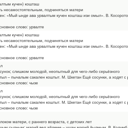
валтым кучен) кошташ
ть несамостоятельным, подчиняться матери
: «Мый ынде ава урвалтым кучен кошташ изи омыл». В. Косоротов
новное слово: урвалте
валтым кучен) кошташ
ть несамостоятельным, подчиняться матери
: «Мый ынде ава урвалтым кучен кошташ изи омыл». В. Косоротов
новное слово: урвалте
ыл
осунок; слишком молодой, неопытный для чего-либо серьёзного
л – пычалым сакален коштыт. М. Шкетан Ещё сосунки, а ходят с 
новное слово: чызе
ыл
осунок; слишком молодой, неопытный для чего-либо серьёзного
л – пычалым сакален коштыт. М. Шкетан Ещё сосунки, а ходят с 
новное слово: чызе
олоком матери, с раннего возраста, с детских лет
 сылным: марий вел айдеме – ушан марий йылмым. В. Колумб С м