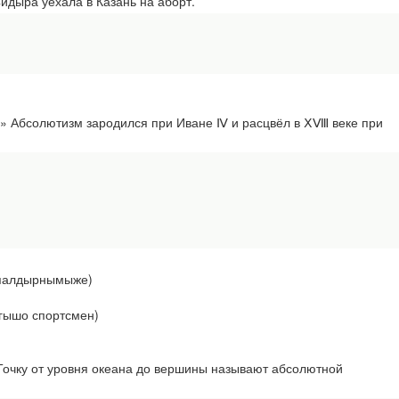
дыра уехала в Казань на аборт.
 Абсолютизм зародился при Иване Ⅳ и расцвёл в ⅩⅧ веке при
т палдырнымыже)
гышо спортсмен)
чку от уровня океана до вершины называют абсолютной