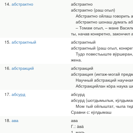
14
абстрактно
абстрактно
абстрактно (раш огыл)
Абстрактно ойлаш говорить а
абстрактно шонаш думать абс
– Томам огыл, – мане Василий 
ты, начав конкретно, закончил 
15
абстрактный
абстрактный
абстрактный (раш огыл, конкре
Тудо повестьыште вӱршеран, ш
жена.
16
абстракций
абстракций
абстракция (иктаж-могай пре
Научный абстракций научная 
Абстракцийлан кӧра наука шо
17
абсурд
абсурд
абсурд (шотдымылык, кӱлдыма
Мом тый ойлыштат, чыла тиде 
Сравни с: кӱлдымаш
18
ава
ава
Г.: ӓвӓ
1. мать