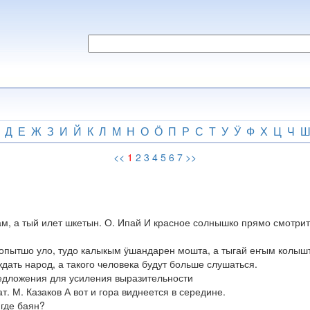
Д
Е
Ж
З
И
Й
К
Л
М
Н
О
Ӧ
П
Р
С
Т
У
Ӱ
Ф
Х
Ц
Ч
<<
1
2
3
4
5
6
7
>>
, а тый илет шкетын. О. Ипай И красное солнышко прямо смотрит 
ытшо уло, тудо калыкым ӱшандарен мошта, а тыгай еҥым колышта
дать народ, а такого человека будут больше слушаться.
едложения для усиления выразительности
 М. Казаков А вот и гора виднеется в середине.
где баян?