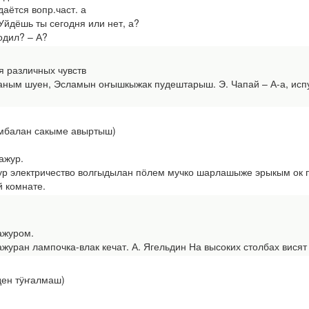
даётся вопр.част. а
Уйдёшь ты сегодня или нет, а?
одил? – А?
я различных чувств
ным шуен, Эсламын оҥышкыжак пудештарыш. Э. Чапай – А-а, испуг
ӱмбалан сакыме авыртыш)
ажур.
 электричество волгыдылан пӧлем мучко шарлашыже эрыкым ок пу
й комнате.
ажуром.
ран лампочка-влак кечат. А. Ягельдин На высоких столбах висят
оден тӱҥалмаш)