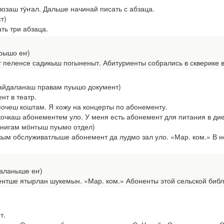
заш тӱҥал. Дальше начинай писать с абзаца.
т)
ь три абзаца.
урышо еҥ)
пеленсе садикыш погыненыт. Абитуриенты собрались в скверике в
пайдаланаш правам пуышо документ)
т в театр.
еш коштам. Я хожу на концерты по абонементу.
каш абонементем уло. У меня есть абонемент для питания в дие
книгам мӧҥгыш пуымо отдел)
 обслуживатлыше абонемент да лудмо зал уло. «Мар. ком.» В но
даланыше еҥ)
ше ятырлан шукемын. «Мар. ком.» Абоненты этой сельской библи
т.