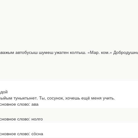
ажым автобусыш шумеш ужатен колтыш. «Мар. ком.» Добродушный 
одой
йым туныктынет. Ты, сосунок, хочешь ещё меня учить.
новное слово: ава
новное слово: нолго
новное слово: сӧсна