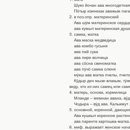
Шуко йочан ава многодетная
Пӧтыр изинекак аважым пагале
2. в поз.опр. материнский
Ава шӱм материнское сердц
ава кумыл материнская душа,
3. самка, матка
Ава маска медведица
ава комбо гусыня
ава пий сука
ава пире волчица
ава сӧсна свиноматка
ава пӱчӧ самка оленя
мӱкш ава матка пчелы, пчело
Кӱдыр ден мызе-влакым, тӱжва
виду, кто из них самец или сам
4. матерь, основа, кормилица
Мланде – мемнан авана, вӱд –
Чодыра – вӱд ава. Калыкмут Л
5. основной, коренной, дающе
Ава кушкыл коренное растен
ава пареҥге картошка-матка.
6. миф. выражает женское нач