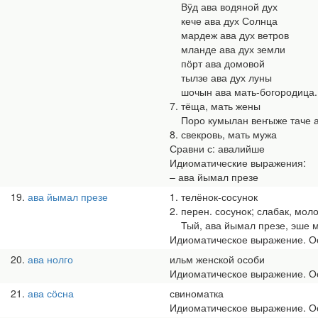
Вӱд ава водяной дух
кече ава дух Солнца
мардеж ава дух ветров
мланде ава дух земли
пӧрт ава домовой
тылзе ава дух луны
шочын ава мать-богородица.
7. тёща, мать жены
Поро кумылан веҥыже таче ав
8. свекровь, мать мужа
Сравни с: авалийше
Идиоматические выражения:
– ава йымал презе
19
ава йымал презе
1. телёнок-сосунок
2. перен. сосунок; слабак, мол
Тый, ава йымал презе, эше мы
Идиоматическое выражение. Ос
20
ава нолго
ильм женской особи
Идиоматическое выражение. Ос
21
ава сӧсна
свиноматка
Идиоматическое выражение. Ос