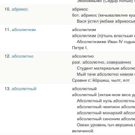
Экономкыжо (Сидыр попын) кы
10
абрикос
абрикос
бот. абрикос (кечывалвелне ку
Вася ӱстел ӱмбаке абрикосым
11
абсолютизм
абсолютизм
абсолютизм (пӱтынь властьым 
Абсолютизмже Иван Ⅳ годым ш
Петре Ⅰ.
12
абсолютно
абсолютно
разг. абсолютно, совершенно
Студент материалым абсолютн
Мый таче абсолютно нимом ко
Сравни с: йӧршеш, чылт, ялт
13
абсолютный
абсолютный
абсолютный (иктаж-мом весе д
Абсолютный нуль абсолютный 
абсолютный чемпион абсолютн
абсолютный монархий абсолю
абсолютный синоним абсолютн
Океан уровень гыч вершина м
величиной.