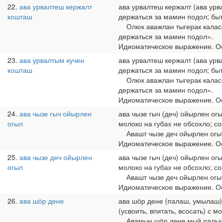
22
ава урвалтеш кержалт
ава урвалтеш кержалт (ава ур
кошташ
держаться за мамин подол; бы
Олюк аважлан тыгерак каласен
держаться за мамин подол».
Идиоматическое выражение. Ос
23
ава урвалтым кучен
ава урвалтеш кержалт (ава ур
кошташ
держаться за мамин подол; бы
Олюк аважлан тыгерак каласен
держаться за мамин подол».
Идиоматическое выражение. Ос
24
ава чызе гыч ойырлен
ава чызе гыч (деч) ойырлен ог
огыл
молоко на губах не обсохло; с
Авашт чызе деч ойырлен огыты
Идиоматическое выражение. Ос
25
ава чызе деч ойырлен
ава чызе гыч (деч) ойырлен ог
огыл
молоко на губах не обсохло; с
Авашт чызе деч ойырлен огыты
Идиоматическое выражение. Ос
26
ава шӧр дене
ава шӧр дене (палаш, умылаш)
(усвоить, впитать, всосать) с м
Авамын шӧр дене мый палышым