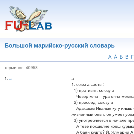
Перейти
к
основному
содержанию
Большой марийско-русский словарь
А
Ӓ
Б
В
Г
терминов:
40958
1
а
а
1. союз а соотв.:
1) противит. союзу а
Чевер кечат тура онча мемнам
2) присоед. союзу а
Адакшым Иванын кугу илыш оп
жизненный опыт, он умеет убеж
3) употребляется в начале пр
А теве покшелне коеш курыкат.
А баян кушто? Й. Ялмарий А 