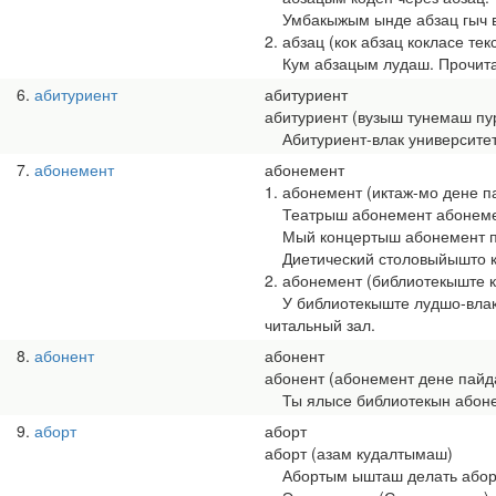
Умбакыжым ынде абзац гыч во
2. абзац (кок абзац кокласе текс
Кум абзацым лудаш. Прочитат
6
абитуриент
абитуриент
абитуриент (вузыш тунемаш п
Абитуриент-влак университет 
7
абонемент
абонемент
1. абонемент (иктаж-мо дене 
Театрыш абонемент абонемен
Мый концертыш абонемент поч
Диетический столовыйышто коч
2. абонемент (библиотекыште 
У библиотекыште лудшо-влакым
читальный зал.
8
абонент
абонент
абонент (абонемент дене пай
Ты ялысе библиотекын абонент
9
аборт
аборт
аборт (азам кудалтымаш)
Абортым ышташ делать абор