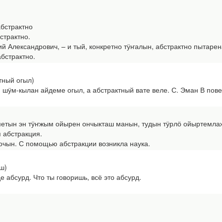
бстрактно
трактно.
Александрович, – и тый, конкретно тӱҥалын, абстрактно пытарена
абстрактно.
тный огыл)
ӱм-кылан айдеме огыл, а абстрактный вате веле. С. Эман В повес
дметын эн тӱҥжым ойырен ончыкташ манын, тудын тӱрлӧ ойыртем
абстракция.
чын. С помощью абстракции возникла наука.
ш)
абсурд. Что ты говоришь, всё это абсурд.