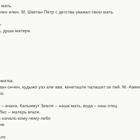
 мать.
н илен. М. Шкетан Пётр с детства уважал свою мать.
е
 душа матери.
матка.
ч ончен, кудыжо узо але ава, кенеташте палашат ок лий. М.-Азме
ка.
 ачана. Калыкмут Земля – наша мать, вода – наш отец.
ес – матерь влаги.
е начало кому-чему-либо
ие
ало