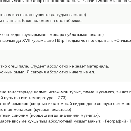
зыт Озаҥышке аборт ыштыкташ каен. С. Чавайн Экономка попа Си
шшо слива шотан пушеҥге да тудын саскаже)
 пыштыш. Вася положил на стол абрикос.
ик еҥ кидеш чумырымаш; монарх вуйлатыман власть)
очын да ⅩⅧ курымышто Пётр Ⅰ годым чот пеледалтын. «Ончыко»
о огеш пале. Студент абсолютно не знает материала.
чкын омыл. Я сегодня абсолютно ничего не ел.
ене таҥастарыде налме; иктаж-мон тӱрыс, тичмаш улмыжо, эн чо
нуль (эн изи температура – 273)
ый чемпион (спортын иктаж-могай видше дене эн шуко очком по
тная монархия (кугыжан властьше)
ый синоним (йӧршеш икгай значениян мут-влак).
арте висыме кӱкшытым абсолютный кӱкшыт маныт. «Географий» То