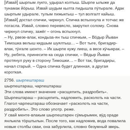
[Извай] шырпым лукто, удырал колтыш. Шырпе ылыже да
тунамак йӧрыш. Извай шудым кылта пидышла пӱтырале. Адак
шырпым удырале, тулым пижыктыш – тул волгалт кайыш.
[Извай] достал спички, чиркнул. Спичка вспыхнула и тотчас же
погасла. Извай, словно перевясло, закрутил солому. Снова
чиркнул спичку, зажёг – огонь вспыхнул.
– Ну, рвезе-влак, кондыза-ян тыш спичкым, – Вӧдыр Йыван
Тимошка велыш кидшым шуялтыш… – Вот тыге, бригадир-
влак, тӱҥале шоҥго. – Ик шырпе кужу лиеш, а весе кӱчыкрак. –
Ну, ребята, принесите-ка сюда спички, – Вёдыр Йыван
протянул руку в сторону Тимошки… – Вот так, бригадиры,
начал старый. – Одна спичка будет длинная, а другая
короткая.
2756
шырпештараш
шырпештараш, чарпештараш
Эти слова имеют значение «расщепить, раздробить».
Шырпештараш – расщепить, надломить, расколоть на части.
Глагол чарпештараш обозначает «расколоть на части,
раздробить». Это слово употр. реже.
У свай меҥге-влакым шырпештарен сӱмырымек, вӱд ораде
янлыкла тӧрштылын. После того, как надломив, вода повалила
новые столбы сваи, она забурлила, словно безумный зверь.