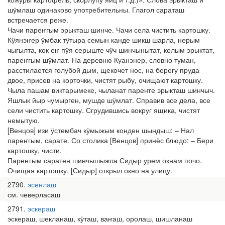
шӱмлаш одинаково употребительны. Глагол сараташ
встречается реже.
Чачи пареҥгым эрыкташ шинче. Чачи села чистить картошку.
Кӱянэҥер ӱмбак тӱтыра семын канде шикш шарла, нерым
чыгылта, кок еҥ пӱя серыште чӱч шинчынытат, колым эрыктат,
пареҥгым шӱмлат. На деревню Куанэнер, словно туман,
расстилается голубой дым, щекочет нос, на берегу пруда
двое, присев на корточки, чистят рыбу, очищают картошку.
Чыла пашам виктарымеке, чыланат пареҥге эрыкташ шинчыч.
Яшлык йыр чумырген, мушде шӱмлат. Справив все дела, все
сели чистить картошку. Сгрудившись вокруг ящика, чистят
немытую.
[Венцов] изи ӱстембач кӱмыжым конден шындыш: – Нал
пареҥгым, сарате. Со столика [Венцов] принёс блюдо: – Бери
картошку, чисти.
Пареҥгым саратен шинчышыжла Сидыр урем окнам почо.
Очищая картошку, [Сидыр] открыл окно на улицу.
2790
эсенлаш
см. чеверласаш
2791
эскераш
эскераш, шекланаш, кӱташ, ваҥаш, оролаш, шишланаш