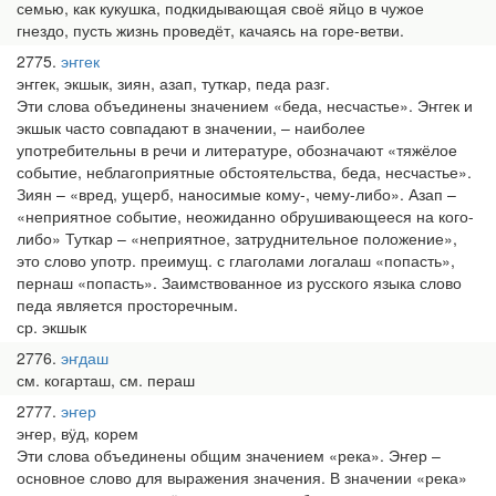
семью, как кукушка, подкидывающая своё яйцо в чужое
гнездо, пусть жизнь проведёт, качаясь на горе-ветви.
2775
эҥгек
эҥгек, экшык, зиян, азап, туткар, педа разг.
Эти слова объединены значением «беда, несчастье». Эҥгек и
экшык часто совпадают в значении, – наиболее
употребительны в речи и литературе, обозначают «тяжёлое
событие, неблагоприятные обстоятельства, беда, несчастье».
Зиян – «вред, ущерб, наносимые кому-, чему-либо». Азап –
«неприятное событие, неожиданно обрушивающееся на кого-
либо» Туткар – «неприятное, затруднительное положение»,
это слово употр. преимущ. с глаголами логалаш «попасть»,
пернаш «попасть». Заимствованное из русского языка слово
педа является просторечным.
ср. экшык
2776
эҥдаш
см. когарташ, см. пераш
2777
эҥер
эҥер, вӱд, корем
Эти слова объединены общим значением «река». Эҥер –
основное слово для выражения значения. В значении «река»