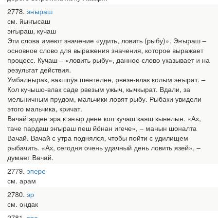
2778
эҥыраш
см. йыҥысаш
эҥыраш, кучаш
Эти слова имеют значение «удить, ловить (рыбу)». Эҥыраш –
основное слово для выражения значения, которое выражает
процесс. Кучаш – «ловить рыбу», данное слово указывает и на
результат действия.
Умбалнырак, вакшпӱя шеҥгелне, рвезе-влак колым эҥырат. –
Кол кучышо-влак саде рвезым ужыч, кычкырат. Вдали, за
мельничным прудом, мальчики ловят рыбу. Рыбаки увидели
этого мальчика, кричат.
Вачай эрден эра к эҥыр дене кол кучаш каяш кынелын. «Ах,
таче пардаш эҥыраш пеш йӧнан игече», – манын шоналта
Вачай. Вачай с утра поднялся, чтобы пойти с удилищем
рыбачить. «Ах, сегодня очень удачный день ловить язей», –
думает Вачай.
2779
эпере
см. арам
2780
эр
см. ондак
2781
эре