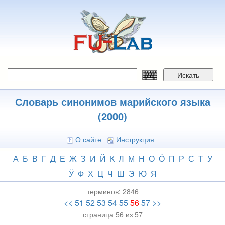
Перейти
к
основному
содержанию
Искать
Словарь синонимов марийского языка
(2000)
О сайте
Инструкция
А
Б
В
Г
Д
Е
Ж
З
И
Й
К
Л
М
Н
О
Ӧ
П
Р
С
Т
У
Ӱ
Ф
Х
Ц
Ч
Ш
Э
Ю
Я
терминов:
2846
<<
51
52
53
54
55
56
57
>>
страница 56 из 57