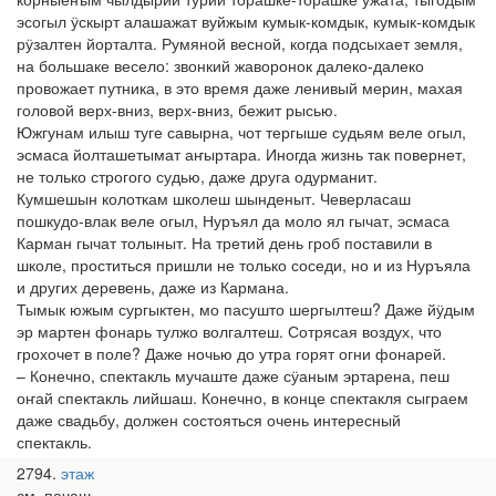
эсогыл ӱскырт алашажат вуйжым кумык-комдык, кумык-комдык
рӱзалтен йорталта. Румяной весной, когда подсыхает земля,
на большаке весело: звонкий жаворонок далеко-далеко
провожает путника, в это время даже ленивый мерин, махая
головой верх-вниз, верх-вниз, бежит рысью.
Южгунам илыш туге савырна, чот тергыше судьям веле огыл,
эсмаса йолташетымат аҥыртара. Иногда жизнь так повернет,
не только строгого судью, даже друга одурманит.
Кумшешын колоткам школеш шынденыт. Чеверласаш
пошкудо-влак веле огыл, Нуръял да моло ял гычат, эсмаса
Карман гычат толыныт. На третий день гроб поставили в
школе, проститься пришли не только соседи, но и из Нуръяла
и других деревень, даже из Кармана.
Тымык южым сургыктен, мо пасушто шергылтеш? Даже йӱдым
эр мартен фонарь тулжо волгалтеш. Сотрясая воздух, что
грохочет в поле? Даже ночью до утра горят огни фонарей.
– Конечно, спектакль мучаште даже сӱаным эртарена, пеш
оҥай спектакль лийшаш. Конечно, в конце спектакля сыграем
даже свадьбу, должен состояться очень интересный
спектакль.
2794
этаж
см. пачаш