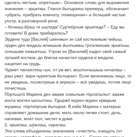
сделать чистым, опрятным». Основное слово для выражения
значения – эрыкташ. Глагол йытыраяш преимущ. обозначает
«убрать, прибрать комнату, помещение» и большей частью
употр. в разговорной речи.
– Кочкаш-йӱаш те ыштеда! Сурткӧргым эрыктеда? – Еду вы
готовите! В доме прибиратесь?
Эрдене тудо [Васлий] шкенжын эн сай костюмжым чийыш,
орден ден медаль-влакшым йылгыжаш тӱҥалмешке эрыктыш,
оҥешыже пижыктыш. Утром он [Василий] надел свой самый
лучший костюм, до блеска начистил ордена и медали,
нацепил на грудь.
Чуриет лапаялтеш гын, от уж вет, воштончышыш ончалаш –
раш ужат, вара чуриетым йытырает. Если запачкаешь лицо, то
не увидишь, посмотришь в зеркало – всё увидишь, потом лицо
почистишь.
Пӧртыштӧ Марина ден аваже сомылым тӧрлатылыт: аваже
коҥга воктен шогылтеш. Ӱдыржӧ мурен-мурен кӱварым
мушкеш. пӧрткӧргым йытырая. В избе Марина с матерью
справляют домашние дела: мать около печки стоит, дочь,
напевая, моет пол, чистит в доме.
2. эрыкташ, шӱмлаш, сараташ
Эти слова объединены значением «очистить, очищать (от
кожуры картофель, скорлупу яиц и т.д.)». Слова эрыкташ и