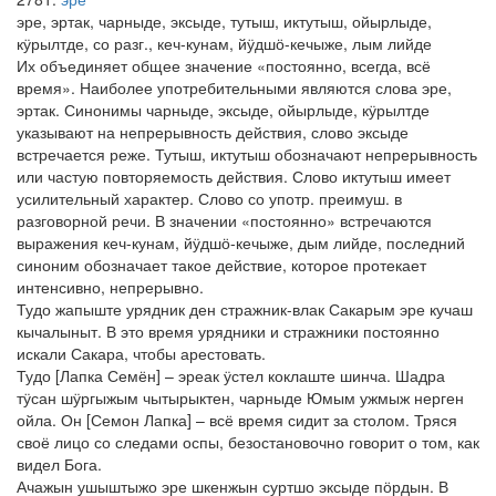
эре, эртак, чарныде, эксыде, тутыш, иктутыш, ойырлыде,
кӱрылтде, со разг., кеч-кунам, йӱдшӧ-кечыже, лым лийде
Их объединяет общее значение «постоянно, всегда, всё
время». Наиболее употребительными являются слова эре,
эртак. Синонимы чарныде, эксыде, ойырлыде, кӱрылтде
указывают на непрерывность действия, слово эксыде
встречается реже. Тутыш, иктутыш обозначают непрерывность
или частую повторяемость действия. Слово иктутыш имеет
усилительный характер. Слово со употр. преимуш. в
разговорной речи. В значении «постоянно» встречаются
выражения кеч-кунам, йӱдшӧ-кечыже, дым лийде, последний
синоним обозначает такое действие, которое протекает
интенсивно, непрерывно.
Тудо жапыште урядник ден стражник-влак Сакарым эре кучаш
кычалыныт. В это время урядники и стражники постоянно
искали Сакара, чтобы арестовать.
Тудо [Лапка Семён] – эреак ӱстел коклаште шинча. Шадра
тӱсан шӱргыжым чытырыктен, чарныде Юмым ужмыж нерген
ойла. Он [Семон Лапка] – всё время сидит за столом. Тряся
своё лицо со следами оспы, безостановочно говорит о том, как
видел Бога.
Ачажын ушыштыжо эре шкенжын суртшо эксыде пӧрдын. В