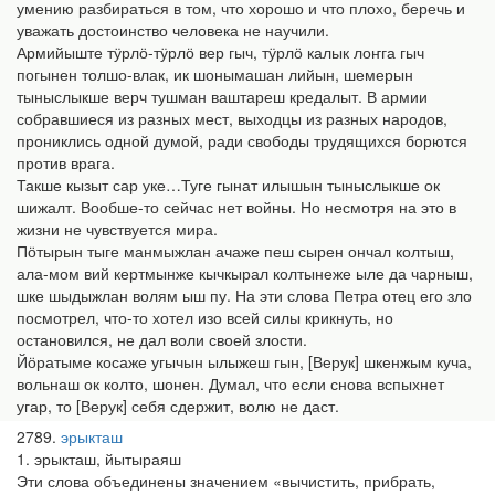
умению разбираться в том, что хорошо и что плохо, беречь и
уважать достоинство человека не научили.
Армийыште тӱрлӧ-тӱрлӧ вер гыч, тӱрлӧ калык лоҥга гыч
погынен толшо-влак, ик шонымашан лийын, шемерын
тыныслыкше верч тушман ваштареш кредалыт. В армии
собравшиеся из разных мест, выходцы из разных народов,
прониклись одной думой, ради свободы трудящихся борются
против врага.
Такше кызыт сар уке…Туге гынат илышын тыныслыкше ок
шижалт. Вообше-то сейчас нет войны. Но несмотря на это в
жизни не чувствуется мира.
Пӧтырын тыге манмыжлан ачаже пеш сырен ончал колтыш,
ала-мом вий кертмынже кычкырал колтынеже ыле да чарныш,
шке шыдыжлан волям ыш пу. На эти слова Петра отец его зло
посмотрел, что-то хотел изо всей силы крикнуть, но
остановился, не дал воли своей злости.
Йӧратыме косаже угычын ылыжеш гын, [Верук] шкенжым куча,
вольнаш ок колто, шонен. Думал, что если снова вспыхнет
угар, то [Верук] себя сдержит, волю не даст.
2789
эрыкташ
1. эрыкташ, йытыраяш
Эти слова объединены значением «вычистить, прибрать,