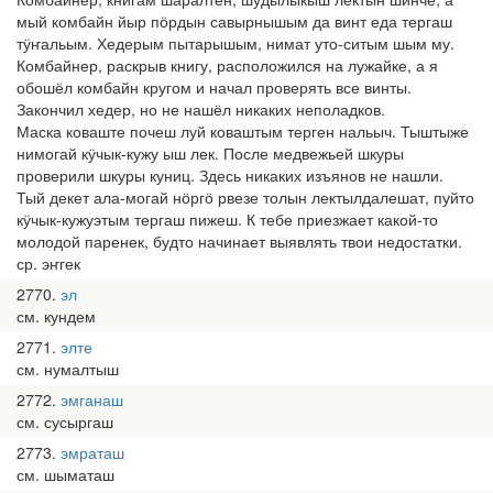
мый комбайн йыр пӧрдын савырнышым да винт еда тергаш
тӱҥальым. Хедерым пытарышым, нимат уто-ситым шым му.
Комбайнер, раскрыв книгу, расположился на лужайке, а я
обошёл комбайн кругом и начал проверять все винты.
Закончил хедер, но не нашёл никаких неполадков.
Маска коваште почеш луй коваштым терген нальыч. Тыштыже
нимогай кӱчык-кужу ыш лек. После медвежьей шкуры
проверили шкуры куниц. Здесь никаких изъянов не нашли.
Тый декет ала-могай нӧргӧ рвезе толын лектылдалешат, пуйто
кӱчык-кужуэтым тергаш пижеш. К тебе приезжает какой-то
молодой паренек, будто начинает выявлять твои недостатки.
ср. эҥгек
2770
эл
см. кундем
2771
элте
см. нумалтыш
2772
эмганаш
см. сусыргаш
2773
эмраташ
см. шыматаш