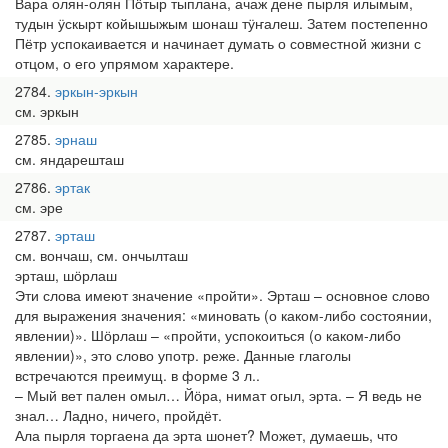
Вара олян-олян Пӧтыр тыплана, ачаж дене пырля илымым,
тудын ӱскырт койышыжым шонаш тӱҥалеш. Затем постепенно
Пётр успокаивается и начинает думать о совместной жизни с
отцом, о его упрямом характере.
2784
эркын-эркын
см. эркын
2785
эрнаш
см. яндарешташ
2786
эртак
см. эре
2787
эрташ
см. вончаш, см. ончылташ
эрташ, шӧрлаш
Эти слова имеют значение «пройти». Эрташ – основное слово
для выражения значения: «миновать (о каком-либо состоянии,
явлении)». Шӧрлаш – «пройти, успокоиться (о каком-либо
явлении)», это слово употр. реже. Данные глаголы
встречаются преимущ. в форме 3 л..
– Мый вет пален омыл… Йӧра, нимат огыл, эрта. – Я ведь не
знал… Ладно, ничего, пройдёт.
Ала пырля торгаена да эрта шонет? Может, думаешь, что