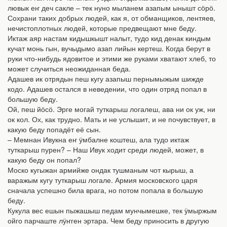
лювык еҥ деч сакле – тек нуно мыланем азапым ынышт сӧрӧ.
Сохрани таких добрых людей, как я, от обманщиков, лентяев,
нечистоплотных людей, которые предвещают мне беду.
Иктаж аяр настам кидышкышт налыт, тудо кид денак киндым
кучат монь гын, вучыдымо азап лийын кертеш. Когда берут в
руки что-нибудь ядовитое и этими же руками хватают хлеб, то
может случиться неожиданная беда.
Адашев ик отрядын пеш кугу азапыш пернымыжым шижде
кодо. Адашев остался в неведении, что один отряд попал в
большую беду.
Ой, пеш йӧсӧ. Эрге могай туткарыш логалеш, ава ни ок уж, ни
ок кол. Ох, как трудно. Мать и не услышит, и не почувствует, в
какую беду попадёт её сын.
– Мемнан Ивукна еҥ ӱмбалне коштеш, ала тудо иктаж
туткарыш пурен? – Наш Ивук ходит среди людей, может, в
какую беду он попал?
Моско кугыжан армийже ондак тушманым чот кырыш, а
варажым кугу туткарыш логале. Армия московского царя
сначала успешно била врага, но потом попала в большую
беду.
Кукула вес ешын пыжашыш педам мунчымешке, тек ӱмыржым
ойго парчаште лӱҥген эртара. Чем беду приносить в другую