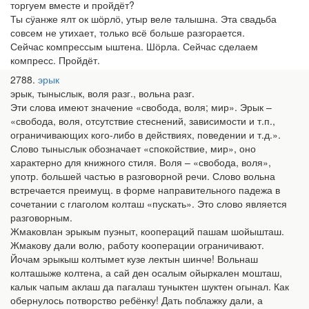
торгуем вместе и пройдёт?
Ты сӱанже ялт ок шӧрлӧ, утыр веле талышна. Эта свадьба
совсем не утихает, только всё больше разгорается.
Сейчас компрессым ыштена. Шӧрла. Сейчас сделаем
компресс. Пройдёт.
2788
эрык
эрык, тыныслык, воля разг., вольна разг.
Эти слова имеют значение «свобода, воля; мир». Эрык –
«свобода, воля, отсутствие стеснений, зависимости и т.п.,
ограничивающих кого-либо в действиях, поведении и т.д.».
Слово тыныслык обозначает «спокойствие, мир», оно
характерно для книжного стиля. Воля – «свобода, воля»,
употр. большей частью в разговорной речи. Слово вольна
встречается преимущ. в форме направительного падежа в
сочетании с глаголом колташ «пускать». Это слово является
разговорным.
Жмаковлан эрыкым пуэныт, коопераций пашам шойышташ.
Жмакову дали волю, работу кооперации ограничивают.
Йочам эрыкыш колтымет кузе лектын шинче! Вольнаш
колташыже колтена, а сай ден осалым ойыркален мошташ,
калык чапым аклаш да пагалаш туныктен шуктен огынал. Как
обернулось потворство ребёнку! Дать поблажку дали, а