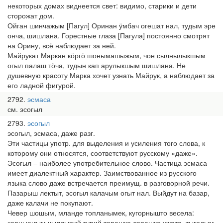
некоторых домах виднеется свет: видимо, старики и дети
сторожат дом.
Ойган шинчажым [Пагул] Оринан ӱмбач огешат нал, тудым эре
онча, шишлана. Горестные глаза [Пагула] постоянно смотрят
на Орину, всё наблюдает за ней.
Майрукат Маркан кӧргӧ шонымашыжым, чон сылнылыкшым
огыл палаш тӧча, тудын кап арулыкшым шишлана. Не
душевную красоту Марка хочет узнать Майрук, а наблюдает за
его ладной фигурой.
2792
эсмаса
см. эсогыл
2793
эсогыл
эсогыл, эсмаса, даже разг.
Эти частицы употр. для выделения и усиления того слова, к
которому они относятся, соответствуют русскому «даже».
Эсогыл – наиболее употребительное слово. Частица эсмаса
имеет диалектный характер. Заимствованное из русского
языка слово даже встречается преимущ. в разговорной речи.
Пазарыш лектыт, эсогыл калачым огыт нал. Выйдут на базар,
даже калачи не покупают.
Чевер шошым, мланде топланымек, кугорнышто весела:
корныеҥым чылдырий турий торашке-торашке ужата, тыгодым