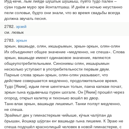
Йӱд-кече, лым лийде шӱшпык шӱшкыш, пуйто тудо пален –
сӱан годым муро эре йоҥгалтшаш. И днём и ночью неустанно
пели соловьи, будто они знали, что во время свадьбы всегда
должна звучать песня.
2782
эрзей
см. лювык
2783
эркын
эркын, вашкыде, олян, икшырымын, эркын-эркын, олян-олян
Их объединяет общее значение «медленно, не спеша». Слова
эркын, вашкыде имеют одинаковое значение, являются
общеупотребительными. Синонимы олян, икшырымын
несколько уступают в употребительности первым двум.
Парные слова эркын-эркын, олян-олян указывают, что
действие совершается медленно, продолжительное время.
Тудо [Яким], идым пече шеҥгечын толын, пакча капкам почат,
эркын гына кудывечыш пурен шогале. Он [Яким] прошёл через
огород, открыл калитку и тихонько вошёл во двор.
Танк-влак эркын, вашкыде лишемыт. Танки ползут медленно,
не спеша.
Эраймыт дек у гимнастеркым чийыше, кӱчык чалӱпан да
ӧрышан, йошкар шӱрган еҥ вашкыде гына лишеме. К Эраю не
спеша подошёл краснолицый человек в новой гимнастерке, с