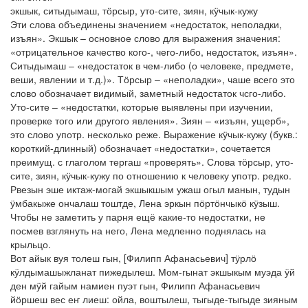
экшык, ситыдымаш, тӧрсыр, уто-сите, зиян, кӱчык-кужу
Эти слова объединены значением «недостаток, неполадки,
изъян». Экшык – основное слово для выражения значения:
«отрицательное качество кого-, чего-либо, недостаток, изъян».
Ситыдымаш – «недостаток в чем-либо (о человеке, предмете,
веши, явлении и т.д.)». Тӧрсыр – «неполадки», чаше всего это
слово обозначает видимый, заметный недостаток чсго-либо.
Уто-сите – «недостатки, которые выявлены при изучении,
проверке того или другого явления». Зиян – «изъян, ущерб»,
это слово употр. несколько реже. Выражение кӱчык-кужу (букв.:
короткий-длинный) обозначает «недостатки», сочетается
преимущ. с глаголом тергаш «проверять». Слова тӧрсыр, уто-
сите, зиян, кӱчык-кужу по отношению к человеку употр. редко.
Рвезын эше иктаж-могай экшыкшым ужаш огыл манын, тудын
ӱмбакыже ончалаш тоштде, Лена эркын пӧртӧнчыкӧ кӱзыш.
Чтобы не заметить у парня ещё какие-то недостатки, не
посмев взглянуть на него, Лена медленно поднялась на
крыльцо.
Вот айык вуя толеш гын, [Филипп Афанасьевич] тӱрлӧ
кӱлдымашыжланат пижедылеш. Мом-гынат экшыкым муэда ӱй
ден мӱй гайым намиен пуэт гын, Филипп Афанасьевич
йӧршеш вес еҥ лиеш: ойла, воштылеш, тыгыде-тыгыде зияным