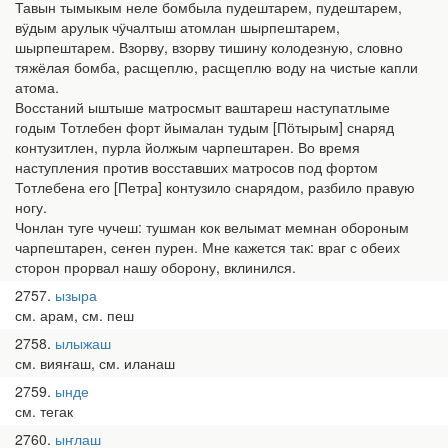
Тавын тымыкым неле бомбыла пудештарем, пудештарем,
вӱдым арулык чӱчалтыш атомлан шырпештарем,
шырпештарем. Взорву, взорву тишину колодезную, словно
тяжёлая бомба, расщеплю, расщеплю воду на чистые капли
атома.
Восстаний ыштыше матросмыт ваштареш наступатлыме
годым Тотлебен форт йымалан тудым [Пӧтырым] снаряд
контузитлен, пурла йолжым чарпештарен. Во время
наступления против восставших матросов под фортом
Тотлебена его [Петра] контузило снарядом, разбило правую
ногу.
Чонлан туге чучеш: тушман кок велымат мемнан обороным
чарпештарен, сеҥен пурен. Мне кажется так: враг с обеих
сторон прорвал нашу оборону, вклинился.
2757
ызыра
см. арам, см. пеш
2758
ылыжаш
см. вияҥаш, см. иланаш
2759
ынде
см. тегак
2760
ыҥлаш