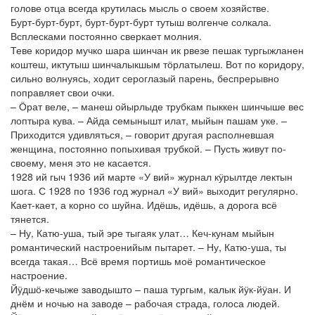
голове отца всегда крутилась мысль о своем хозяйстве.
Бурт-бурт-бурт, бурт-бурт-бурт тутыш волгенче солкала.
Всплесками постоянно сверкает молния.
Теве коридор мучко шара шинчан ик рвезе пешак тургыжланен
коштеш, иктутыш шинчалыкшым тӧрлатылеш. Вот по коридору,
сильно волнуясь, ходит сероглазый парень, беспрерывно
поправляет свои очки.
– Ӧрат веле, – манеш ойырлыде трубкам пыккен шинчыше вес
лоптыра кува. – Айда семынышт илат, мыйын пашам уке. –
Приходится удивляться, – говорит другая располневшая
женщина, постоянно попыхивая трубкой. – Пусть живут по-
своему, меня это не касается.
1928 ий гыч 1936 ий марте «У вий» журнал кӱрылтде лектын
шога. С 1928 по 1936 год журнал «У вий» выходит регулярно.
Кает-кает, а корно со шуйна. Идёшь, идёшь, а дорога всё
тянется.
– Ну, Катю-уша, тый эре тыгаяк улат… Кеч-кунам мыйын
романтический настроенийым пытарет. – Ну, Катю-уша, ты
всегда такая… Всё время портишь моё романтическое
настроение.
Йӱдшӧ-кечыже заводышто – паша тургым, калык йӱк-йӱан. И
днём и ночью на заводе – рабочая страда, голоса людей.