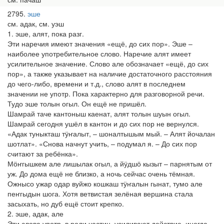
2795
эше
см. адак, см. уэш
1. эше, алят, пока разг.
Эти наречия имеют значения «ещё, до сих пор». Эше –
наиболее употребительное слово. Наречие алят имеет
усилительное значение. Слово але обозначает «ещё, до сих
пор», а также указывает на наличие достаточного расстояния
до чего-либо, времени и т.д., слово алят в последнем
значении не употр. Пока характерно для разговорной речи.
Тудо эше толын огыл. Он ещё не пришёл.
Шамрай таче кантоныш каенат, алят толын шуын огыл.
Шамрай сегодня ушёл в кантон и до сих пор не вернулся.
«Адак туныкташ тӱҥалыт, – шоналтышым мый. – Алят йочалан
шотлат». «Снова начнут учить, – подумал я. – До сих пор
считают за ребёнка».
Мӧҥгышкем але лишылак огыл, а йӱдшӧ кызыт – парнятым от
уж. До дома ещё не близко, а ночь сейчас очень тёмная.
Ожнысо ужар одар вуйжо кошкаш тӱҥалын гынат, тумо але
пеҥгыдын шога. Хотя ветвистая зелёная вершина стала
засыхать, но дуб ещё стоит крепко.
2. эше, адак, але
Эти слова употр. в роли частиц, усиливают действие, иногда