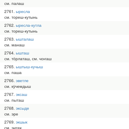
см. палаш
2761
ыресла
см. тореш-кутынь
2762
ыресла-кутла
см. тореш-кутынь
2763
ышталаш
см. манаш
2764
ышташ
см. тӧрлаташ, см. чоҥаш
2765
ыштыш-кучыш
см. паша
2766
эветле
см. кӱчемдыш
2767
эксаш
см. пыташ
2768
эксыде
см. эре
2769
экшык
см. эҥгек