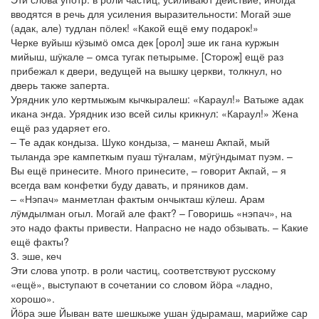
вводятся в речь для усиления выразительности: Могай эше
(адак, але) тудлан пӧлек! «Какой ещё ему подарок!»
Черке вуйыш кӱзымӧ омса дек [орол] эше ик гана куржын
мийыш, шӱкале – омса тугак петырыме. [Сторож] ещё раз
прибежал к двери, ведущей на вышку церкви, толкнул, но
дверь также заперта.
Урядник уло кертмыжым кычкыралеш: «Караул!» Ватыже адак
икана эҥда. Урядник изо всей силы крикнул: «Караул!» Жена
ещё раз ударяет его.
– Те адак кондыза. Шуко кондыза, – манеш Акпай, мый
тыланда эре кампеткым пуаш тӱҥалам, мӱгӱндымат пуэм. –
Вы ещё принесите. Много принесите, – говорит Акпай, – я
всегда вам конфетки буду давать, и пряников дам.
– «Нэпач» манметлан фактым ончыкташ кӱлеш. Арам
лӱмдылман огыл. Могай але факт? – Говоришь «нэпач», на
это надо факты привести. Напрасно не надо обзывать. – Какие
ещё факты?
3. эше, кеч
Эти слова употр. в роли частиц, соответствуют русскому
«ещё», выступают в сочетании со словом йӧра «ладно,
хорошо».
Йӧра эше Йыван вате шешкыже ушан ӱдырамаш, марийже сар