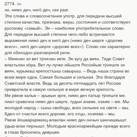
2774
эн
эн, нимо деч, нигӧ деч, сек разг.
Эти слова и словосочетания употр. для передачи высшей
степени качества, признака, меры, состояния и соответствуют
русскому «самый». Эн – наиболее употребительное слово.
Для передачи высшей степени чего-либо встречаются
выражения нимо деч и нигӧ деч (нимо деч шерге «дороже
всего», нигӧ деч шерге «дороже всех»). Слово сек характерно
для обиходно-разговорной речи.
– Мемнан эл вет тӱнялан икте. Эн кугу да виян. Тиде Совет
властьлан кӧра. Вет лу-лучко ийыште Российым тӱняште эн
виян, курымаш крепостъыш савырыш. – Ведь наша страна во
всем мире одна. Самая большая и сильная. Это благодаря
Советской власти. Ведь за десять-пятнадцать лет Россию
превратила в самую сильную в мире вечную крепость.
Ме рвезе калык – эрыкын эрге, нимо деч патыр тӱняште ме.
пиал сравочна нимо деч шерге, тудын ачаже, озаже – ме. Мы
молодой народ – сыны свободы, всех сильнее на свете – мы.
Кдюч от счастья всего дороже, его отцы, хозяева – мы.
Рвезе йошкарармеец-влаклан нимо деч ончыч шинчашкышт
ӱдыр-влак пернышт. Молодым красноармейцам прежде всего
в глаза бросились девушки.