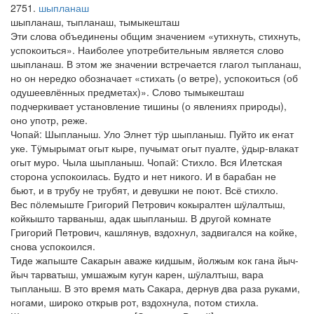
2751
шыпланаш
шыпланаш, тыпланаш, тымыкешташ
Эти слова объединены общим значением «утихнуть, стихнуть,
успокоиться». Наиболее употребительным является слово
шыпланаш. В этом же значении встречается глагол тыпланаш,
но он нередко обозначает «стихать (о ветре), успокоиться (об
одушеевлённых предметах)». Слово тымыкешташ
подчеркивает установление тишины (о явлениях природы),
оно употр, реже.
Чопай: Шыпланыш. Уло Элнет тӱр шыпланыш. Пуйто ик еҥат
уке. Тӱмырымат огыт кыре, пучымат огыт пуалте, ӱдыр-влакат
огыт муро. Чыла шыпланыш. Чопай: Стихло. Вся Илетская
сторона успокоилась. Будто и нет никого. И в барабан не
бьют, и в трубу не трубят, и девушки не поют. Всё стихло.
Вес пӧлемыште Григорий Петрович кокыралтен шӱлалтыш,
койкышто тарваныш, адак шыпланыш. В другой комнате
Григорий Петрович, кашлянув, вздохнул, задвигался на койке,
снова успокоился.
Тиде жапыште Сакарын аваже кидшым, йолжым кок гана йыч-
йыч тарватыш, умшажым кугун карен, шӱлалтыш, вара
тыпланыш. В это время мать Сакара, дернув два раза руками,
ногами, широко открыв рот, вздохнула, потом стихла.