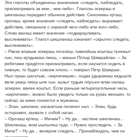
Эти глаголы объединены значением «следить, наблюдать,
присматривать за кем-, чем-либо». Глаголы эскераш и
шекланаш передают обычное действие. Синонимы кӱташ,
оролаш. кроме значения «следить, наблюдать» выражают
действие, связанное с охраной чего-либо или кого-либо.
Слово ваҥаш имеет значение «подкарауливать,
выслеживать». Глагол шишланаш означает «скрытно следить,
выслеживать».
– Рвезе-влакым эскераш логалеш, пивнойыш кошташ тунемыт
гын, пеш кӱлдымаш лиеш, – манын Пӧтыр Шамрайлан. – За
ребятами придётся присматривать, если научатся ходить в
пивную, то будет совсем плохо, – говорил Пётр Шамраю.
Ныл лукан шагатым, «кирпичикым», ондак ӱдырамаш кидыште
веле ужаш лиеш ыле гын, кызыт тудым пӧръеҥ-влак налаш
эскерен, ваҥен коштыт. Если раньше четырехугольные часы,
«кирпичики», можно было увидеть только на руках женшин, то
сейчас за ними гоняются и мужчины.
– Эчан, шеклане, наганетым пеленет нал. – Эчан, будь
осторожен, захвати с собой наган.
– Оролаш кӱлеш. – Мичим? – Ну да… кастене шекланаш…
Шекланаш, мом ыштылеш тудо. – Нужно проследить. – За
Мичи? – Ну да… вечером следить… Пронаблюдать, чем он
занимается.