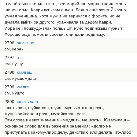
гыч пӧртылын огыл гынат, вес марийлан марлан каяш монь
шонен огыл, Каври кугызам ончен. Ладно ещё жена Йывана
умная женщина, хотя муж и не вернулся с фронта, но не
думала выйти за другого, ухаживала за дедом Каври.
Йӧра кеч пошкудо-влак полшышт, нуно подпискым пуэныт.
Хорошо ещё помогли соседи, они дали подписку.
2796
эше-эше
см. керек
2797
э-э
см. ну-ну
2798
юалгаш
см. йӱкшемдаш
2799
юалге
см. йӱштӧ
2800
юватылаш
юватылаш, шуйкалаш, шуяш, муньыртаташ разг.,
муньырийланаш разг., мутайкалаш разг.
Эти слова имеют значение «медлить, мешкать». Юватылаш –
основное слово для выражения значения: «долго не
приступать к какому-либо делу, действию или делать что-либо