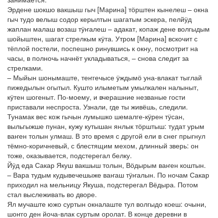
Эрдене шокшо вакшыш гыч [Марина] тӧрштен кынелеш – окна
гыч тудо велыш содор керылтын шагатым эскера, пелйӱд
жаплан малаш возаш тӱҥалеш – адакат, копаж дене волгыдым
шойыштен, шагат стрелкым кӱта. Утром [Марина] вскочит с
тёплой постели, поспешно ринувшись к окну, посмотрит на
часы, в полночь начнёт укладываться, – снова следит за
стрелками.
– Мыйын шонымаште, теҥгечысе ӱждымӧ уна-влакат тыглай
пижедылын огытыл. Кушто илыметым умылкален налыныт,
кӱтен шогеныт. По-моему, и вчерашние незваные гости
приставали неспроста. Узнали, где ты живёшь, следили.
Тунамак вес кож гычын лумышко шемалге-кӱрен тӱсан,
выльгыжше пунан, кужу кутышан янлык тӧрштыш: тудат урым
ваҥен толын улмаш. В это время с другой ели в снег прыгнул
тёмно-коричневый, с блестящим мехом, длинный зверь: он
тоже, оказывается, подстерегал белку.
Йӱд еда Сакар Якуш вакшыш толын, Вӧдырым ваҥен коштын.
– Вара тудым кудывечешыже ваҥаш тӱҥалын. По ночам Сакар
приходил на мельницу Якуша, подстерегал Вёдыра. Потом
стал выслеживать во дворе.
Ял мучаште южо суртын окналаште тул волгыдо коеш: очыни,
шоҥго ден йоча-влак суртым оролат. В конце деревни в