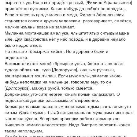
пырчат ок уж. Если вот придёт трезвый, [Филипп Афанасьевич]
пристаёт по пустякам. Какие-нибудь да найдёт неполадки…
Если отнесешь вроде масла и меда, Филипп Афанасьевич
становится совсем другим человеком: разговаривает, смеётся,
мелкие изъяны вовсе не замечает.
Мыланна моктанашак амал уке, ялыштат ятыр ситыдымашна
ыле. Для хвастовства нет у нас повода, и в деревне немало
было недостатков.
Но ялыште тӧрсыржат лийын. Но в деревне были и
недостатки.
Вакшыште иктаж-могай тӧрсырым ужын, йоҥыштышо-влак
тудлан ойлат гын, тудо [Долгоруков], кидшым рӱзалын,
ваштарешышт воштылеш. Если мукомолы, заметив какие-
нибудь неполадки на мельнице, говорили ему, то он
[Долгоруков], махнув рукой, только смеётся.
Доярке-влак уто-сите нерген чоным почын каласкалат. О
недостатках доярки рассказывают откровенно.
Кормоцех-влакын пашаштым шымлыме годым шагал огыл уто-
ситым тӱжвак лукмо. Тыгай ситыдымашлан мучашым писынрак
ышташна кӱлеш. Во время проверки работы кормоцехов
выявлено немало недостатков. Надо быстрее положить конец
таким неполадкам.
Комбайнер, книгам шаралтен, шудылыкыш лектын шинче, а