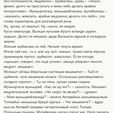
без поспешности, медленно». Шуйкалаш, шуяш – «тянуть
время, долго не приступать к чему-либо делать крайне
неторопливо». Муньыртаташ, муньырийланаш, мутайкалаш –
«мешкать, мямлить, крайне медленно делать что-либо», эти
слова характерны для разговорной речи.
Ну, эргаш, ит юватыл. Ну, сынок, не медли.
Кугун юватылде, Выльып кугызам йӱштӧ мланде шурен
кодышт. Долго не мешкая, деда Выльыпа зарыли в холодную
землю.
Жапым шуйкалаш ок лий. Нельзя тянуть время.
Игече сай гын, «э-э, але шу-эш!» манын, тӱшка пакча кӧргым
ӧрканенрак луктыт, шуйкалат, юватылыт. Если погода
хорошая, говорят, что ещё успеют, овощи убирают нехотя,
медлят, мешкают.
Молышт ойлаш йӧратыше салтакым вашкыктат: – Тый ит
шуйкале, лучо вашкерак каласе. Остальные разговорчивого
солдата торопят: – Ты не тяни, лучше скажи скорее.
Муньыртата муньырий. «Кас ок шу мо?» – шоналта. Мешкает
медлительный человек. «Не скоро ли вечер?» – думает.
– Мом муньырийланеда? – кенета Актавийын шонымашыжым
Топкайын каньысыр йӱкшӧ кӱрльӧ. – Что мешкаете? – вдруг
мысли Актавий прервал нетерпеливый голос Топкая.
Полышым пуыман. Мутайкален шогаш пагыт уке. Надо оказать