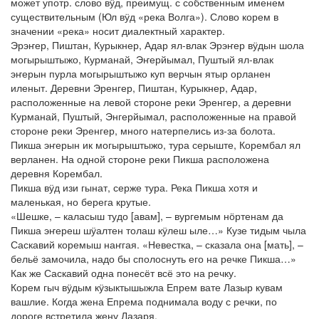
может употр. слово вӱд, преимущ. с собственным именем
существительным (Юл вӱд «река Волга»). Слово корем в
значении «река» носит диалектный характер.
Эрэҥер, Пиштан, Курыкнер, Адар ял-влак Эрэҥер вӱдын шола
могырыштыжо, Курманай, Эҥерйымал, Пуштый ял-влак
эҥерын пурла могырыштыжо куп верчын ятыр орланен
иленыт. Деревни Эренгер, Пиштан, Курыкнер, Адар,
расположенные на левой стороне реки Эренгер, а деревни
Курманай, Пуштый, Энгерйымал, расположенные на правой
стороне реки Эренгер, много натерпелись из-за болота.
Пикша эҥерын ик могырыштыжо, тура серыште, Корембал ял
верланен. На одной стороне реки Пикша расположена
деревня Корембал.
Пикша вӱд изи гынат, серже тура. Река Пикша хотя и
маленькая, но берега крутые.
«Шешке, – каласыш тудо [авам], – вургемым нӧртенам да
Пикша эҥереш шӱалтен толаш кӱлеш ыле…» Кузе тидым чыла
Саскавий коремыш наҥгая. «Невестка, – сказала она [мать], –
бельё замочила, надо бы сполоснуть его на речке Пикша…»
Как же Саскавий одна понесёт всё это на речку.
Корем гыч вӱдым кӱзыктышыжла Епрем вате Лазыр кувам
вашлие. Когда жена Епрема поднимала воду с речки, по
дороге встретила жену Лазаря.