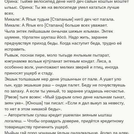
Орина: Тыйже велосипед дене нигӧ деч сайын коштын моштет
ыльыс. Орина: Ты же на велосипеде умел кататься лучше
всех.
Микале: А Япык тудым [Стапаным] нигӧ деч чот пагала.
Микале: А Япык его [Стапана] больше всех уважает.
Чыла эҥгек лийшашым ончычак шижын илыман. Эҥгек
шумеке, тӧрлатен шукташ йӧсӧ. Надо жить, заранее
предчувствуя приход беды. Когда наступит беда, трудно её
исправить.
Рывыж, поснак пире, моло тыгыде янлыкым пытарат,
южгунамже вольык кӱтӱланат эҥгекым кондат. Лиса, а
особенно волк, уничтожают мелких зверей и птиц, иногда
приносят ущерб и стаду.
Экшык толшашым нер дене ӱпшынчын от пале. А ушет уло
гын, кудо экшыкше раш – ондак палет. Беду не почувствуешь
по запаху. А если ты умный, то заранее угадаешь несчастье.
[Рвезе] тыге возен: «Мый ӱдырым олно дене налынам гынат,
зиян уке». [Юноша] так писал: «Если я дал выкуп за невесту,
то нет в этом никакой беды».
– Авторитетым сулаш кредит ушемлан зияным ышташ
логалеш. – Чтобы оправдать доверие, придётся кредитному
товариществу причинить ущерб.
Мыйын гай поро чонаным ӱедын ондалкалыше, йолко да аляк-