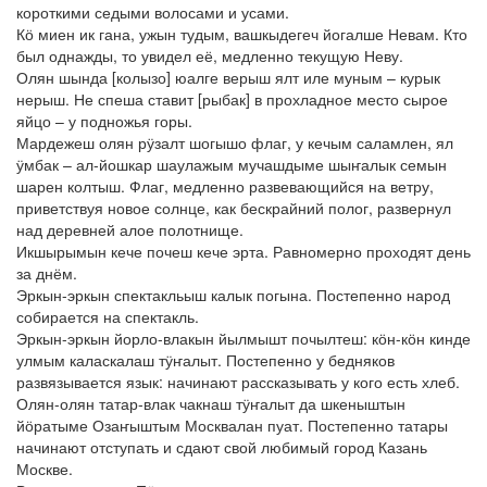
короткими седыми волосами и усами.
Кӧ миен ик гана, ужын тудым, вашкыдегеч йогалше Невам. Кто
был однажды, то увидел её, медленно текущую Неву.
Олян шында [колызо] юалге верыш ялт иле муным – курык
нерыш. Не спеша ставит [рыбак] в прохладное место сырое
яйцо – у подножья горы.
Мардежеш олян рӱзалт шогышо флаг, у кечым саламлен, ял
ӱмбак – ал-йошкар шаулажым мучашдыме шыҥалык семын
шарен колтыш. Флаг, медленно развевающийся на ветру,
приветствуя новое солнце, как бескрайний полог, развернул
над деревней алое полотнище.
Икшырымын кече почеш кече эрта. Равномерно проходят день
за днём.
Эркын-эркын спектакльыш калык погына. Постепенно народ
собирается на спектакль.
Эркын-эркын йорло-влакын йылмышт почылтеш: кӧн-кӧн кинде
улмым каласкалаш тӱҥалыт. Постепенно у бедняков
развязывается язык: начинают рассказывать у кого есть хлеб.
Олян-олян татар-влак чакнаш тӱҥалыт да шкеныштын
йӧратыме Озаҥыштым Москвалан пуат. Постепенно татары
начинают отступать и сдают свой любимый город Казань
Москве.