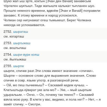
Шуко жап ыш эрте, коктын [Эчан ден Вачай] занавесым
тӧрлатен шуктышт. Тиде жапыште калыкат тыпланен шуо.
Прошло немного времени, вдвоём [Эчан и Вачай] поправили
занавес. К этому времени и народ успокоился.
Чолман сер нигунамат огеш тымыкешт. Берег Чолмана
никогда не успокаивается.
2752
шыраташ
см. когарташ
2753
шыргыжаш
см. воштылаш
2754
шыри-вури кояш
см. йылгыжаш
2755
шырпе
шырпе, спичке разг.Эти слова имеют значение «спички».
Шырпе – основное слово для выражения значения. Слово
спичке в совр. языке употр. в разговорной речи.
– Ой, мо пеш пычкемыш? – Саскавий кидем кучыш. –
Клатыштыда кӱварат уке ала-мо? – Уке, – мый шырпым
удыральым. – Ончо. – Ох, почему так темно? – Саскавий
взяла мою руку. В клети у вас, видимо, и пола нет? – Нет, – я
зажёг спичку. – Смотри.