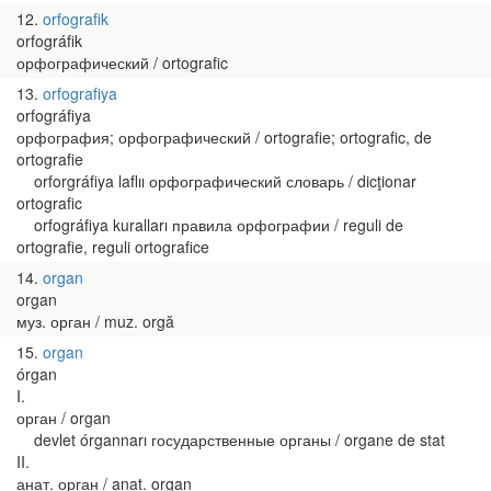
12
orfografik
orfográfik
орфографический / ortografic
13
orfografiya
orfográfiya
орфография; орфографический / ortografie; ortografic, de
ortografie
orforgráfiya laflıı орфографический словарь / dicţionar
ortografic
orfográfiya kuralları правила орфографии / reguli de
ortografie, reguli ortografice
14
organ
organ
муз. орган / muz. orgă
15
organ
órgan
I.
орган / organ
devlet órgannarı государственные органы / organe de stat
II.
анат. орган / anat. organ