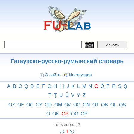
Перейти
к
основному
содержанию
Искать
Гагаузско-русско-румынский словарь
О сайте
Инструкция
A
B
C
Ç
D
E
F
G
H
I
I
J
K
L
M
N
O
Ö
P
R
S
Ş
T
Ţ
U
Ü
V
Y
Z
OZ
OF
OO
OY
OD
OM
OV
OC
ON
OT
OB
OL
OS
O
OK
OR
OG
OP
терминов:
32
<<
1
>>