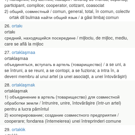
participant, complice; cooperator, cotizant, coasociat
2) общий, совместный / comun, general, total, în comun, colectiv
ortak dil bulmaa найти общий язык / a găsi limbaj comun
26
ortakı
ortakı
средний, находящийся посередине / mijlociu, de mijloc, mediu,
care se află la mijloc
27
ortaklaşmaa
ortaklaşmaa
объединяться, вступать в артель (товарищество) / a se uni, a
se întruni, a se reuni, a se contopi, a se fuziona; a intra în, a
deveni membru al unui artel (a unei asociaţii, a unei întovărăşiri)
28
ortaklaşmak
ortaklaşmak
1) объединение в артель (товарищество) для совместной
обработки земли / întrunire, unire, întovărăşire (într-un artel)
pentru a lucra pămîntul
2) кооперирование; создание совместного предприятия /
cooperare; fondarea (întemeierea) unei întreprinderi comune
29
ortaklık