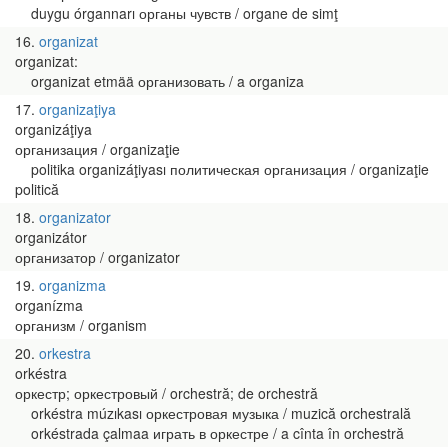
duygu órgannarı органы чувств / organe de simţ
16
organizat
organizat:
organizat etmää организовать / a organiza
17
organizaţiya
organizáţiya
организация / organizaţie
politika organizáţiyası политическая организация / organizaţie
politică
18
organizator
organizátor
организатор / organizator
19
organizma
organízma
организм / organism
20
orkestra
orkéstra
оркестр; оркестровый / orchestră; de orchestră
orkéstra múzıkası оркестровая музыка / muzică orchestrală
orkéstrada çalmaa играть в оркестре / a cînta în orchestră