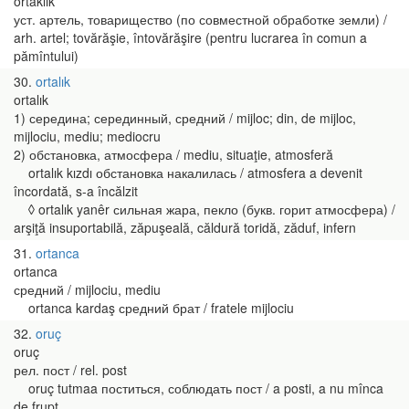
ortaklık
уст. артель, товарищество (по совместной обработке земли) /
arh. artel; tovărăşie, întovărăşire (pentru lucrarea în comun a
pămîntului)
30
ortalık
ortalık
1) середина; серединный, средний / mijloc; din, de mijloc,
mijlociu, mediu; mediocru
2) обстановка, атмосфера / mediu, situaţie, atmosferă
ortalık kızdı обстановка накалилась / atmosfera a devenit
încordată, s-a încălzit
◊ ortalık yanêr сильная жара, пекло (букв. горит атмосфера) /
arşiţă insuportabilă, zăpuşeală, căldură toridă, zăduf, infern
31
ortanca
ortanca
средний / mijlociu, mediu
ortanca kardaş средний брат / fratele mijlociu
32
oruç
oruç
рел. пост / rel. post
oruç tutmaa поститься, соблюдать пост / a posti, a nu mînca
de frupt