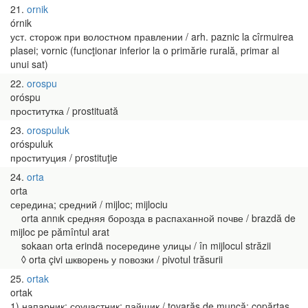
21
ornik
órnik
уст. сторож при волостном правлении / arh. paznic la cîrmuirea
plasei; vornic (funcţionar inferior la o primărie rurală, primar al
unui sat)
22
orospu
oróspu
проститутка / prostituată
23
orospuluk
oróspuluk
проституция / prostituţie
24
orta
orta
середина; средний / mijloc; mijlociu
orta annık средняя борозда в распаханной почве / brazdă de
mijloc pe pămîntul arat
sokaan orta erindä посередине улицы / în mijlocul străzii
◊ orta çivi шкворень у повозки / pivotul trăsurii
25
ortak
ortak
1) напарник; соучастник; пайщик / tovarăş de muncă; copărtaş,