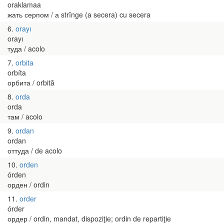
oraklamaa
жать серпом / а strînge (a secera) cu secera
6
orayı
orayı
туда / acolo
7
orbita
orbíta
орбита / orbită
8
orda
orda
там / acolo
9
ordan
ordan
оттуда / de acolo
10
orden
órden
орден / ordin
11
order
órder
ордер / ordin, mandat, dispoziţie; ordin de repartiţie