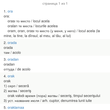
страница 1 из 1
1
ora
ora:
orası то место / locul acela
oraları те места / locurile acelea
oram, oran, orası то место (у меня, у него) / locul acela (la
mine, la tine, la dînsul, al meu, al tău, al lui)
2
orada
orada
там / acolo
3
oradan
oradan
оттуда / de acolo
4
orak
orak
1) серп / seceră
2) жатва / seceriş
orak vakıdı время (пора) жатвы / seceriş, timpul secerişului
3) уст. название июля / arh. cuptor, denumirea lunii iulie
5
oraklamaa