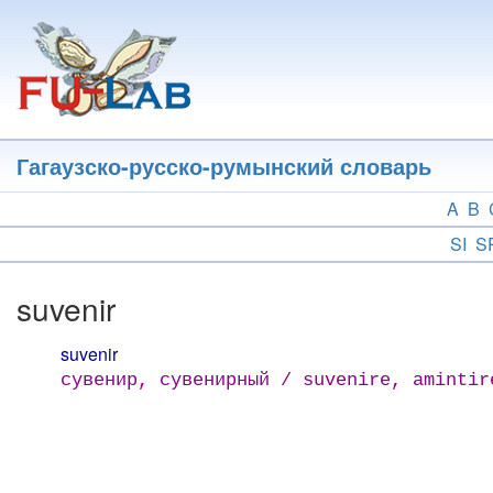
Перейти
к
основному
содержанию
Гагаузско-русско-румынский словарь
A
B
SI
S
suvenir
suvenir
сувенир, сувенирный / suvenire, amintir