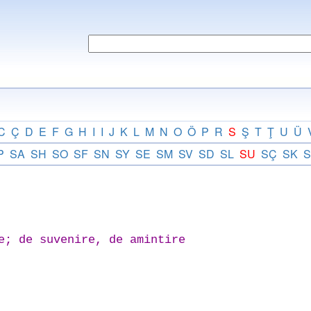
C
Ç
D
E
F
G
H
I
I
J
K
L
M
N
O
Ö
P
R
S
Ş
T
Ţ
U
Ü
P
SA
SH
SO
SF
SN
SY
SE
SM
SV
SD
SL
SU
SÇ
SK
S
e; de suvenire, de amintire