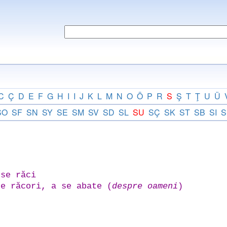
C
Ç
D
E
F
G
H
I
I
J
K
L
M
N
O
Ö
P
R
S
Ş
T
Ţ
U
Ü
SO
SF
SN
SY
SE
SM
SV
SD
SL
SU
SÇ
SK
ST
SB
SI
S
se răci
e răcori, a se abate (
despre oameni
)