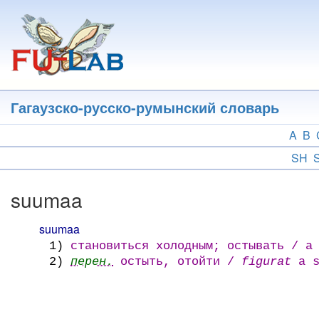
Перейти
к
основному
содержанию
Гагаузско-русско-румынский словарь
A
B
SH
suumaa
suumaa
1)
становиться холодным; остывать / a 
2)
перен.
остыть, отойти /
figurat
a s