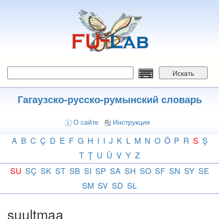
Перейти
к
основному
содержанию
Искать
Гагаузско-русско-румынский словарь
О сайте
Инструкция
A
B
C
Ç
D
E
F
G
H
I
I
J
K
L
M
N
O
Ö
P
R
S
Ş
T
Ţ
U
Ü
V
Y
Z
SU
SÇ
SK
ST
SB
SI
SP
SA
SH
SO
SF
SN
SY
SE
SM
SV
SD
SL
suultmaa