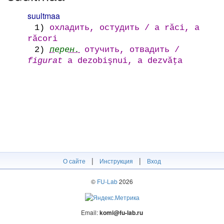
suultmaa
1)
охладить, остудить / a răci, a
răcori
2)
перен.
отучить, отвадить /
figurat
a dezobişnui, a dezvăţa
|
|
О сайте
Инструкция
Вход
©
FU-Lab
2026
Email:
komi@fu-lab.ru