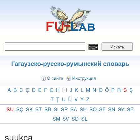
Перейти
к
основному
содержанию
Искать
Гагаузско-русско-румынский словарь
О сайте
Инструкция
A
B
C
Ç
D
E
F
G
H
I
I
J
K
L
M
N
O
Ö
P
R
S
Ş
T
Ţ
U
Ü
V
Y
Z
SU
SÇ
SK
ST
SB
SI
SP
SA
SH
SO
SF
SN
SY
SE
SM
SV
SD
SL
suukça