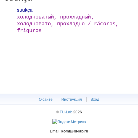
suukça
холодноватый, прохладный;
холодновато, прохладно / răcoros,
friguros
|
|
О сайте
Инструкция
Вход
©
FU-Lab
2026
Email:
komi@fu-lab.ru