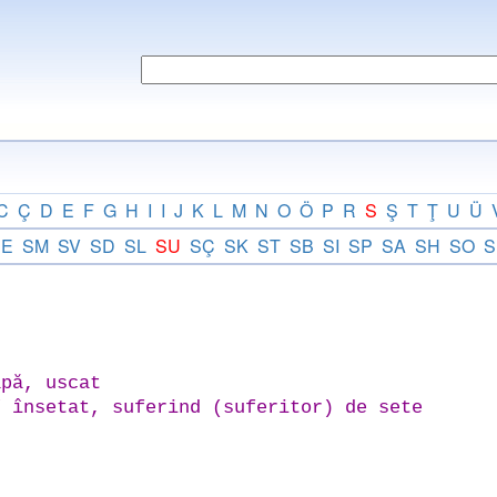
C
Ç
D
E
F
G
H
I
I
J
K
L
M
N
O
Ö
P
R
S
Ş
T
Ţ
U
Ü
SE
SM
SV
SD
SL
SU
SÇ
SK
ST
SB
SI
SP
SA
SH
SO
S
pă, uscat
 însetat, suferind (suferitor) de sete