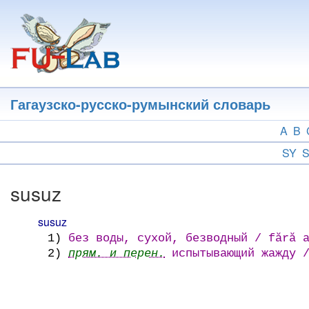
Перейти
к
основному
содержанию
Гагаузско-русско-румынский словарь
A
B
SY
susuz
susuz
1)
без воды, сухой, безводный / fără a
2)
прям. и перен.
испытывающий жажду /