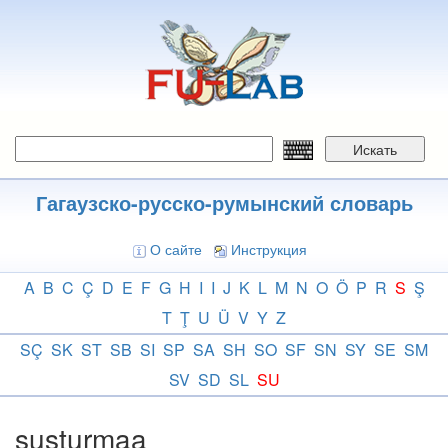
Перейти
к
основному
содержанию
Искать
Гагаузско-русско-румынский словарь
О сайте
Инструкция
A
B
C
Ç
D
E
F
G
H
I
I
J
K
L
M
N
O
Ö
P
R
S
Ş
T
Ţ
U
Ü
V
Y
Z
SÇ
SK
ST
SB
SI
SP
SA
SH
SO
SF
SN
SY
SE
SM
SV
SD
SL
SU
susturmaa