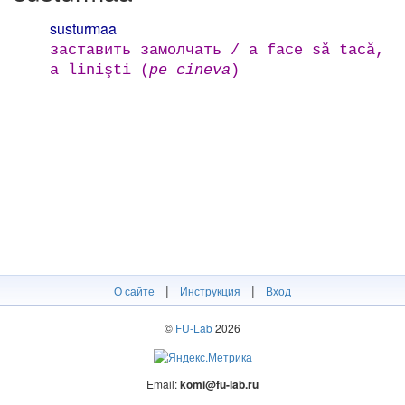
susturmaa
заставить замолчать / a face să tacă,
a linişti (
pe cineva
)
|
|
О сайте
Инструкция
Вход
©
FU-Lab
2026
Email:
komi@fu-lab.ru