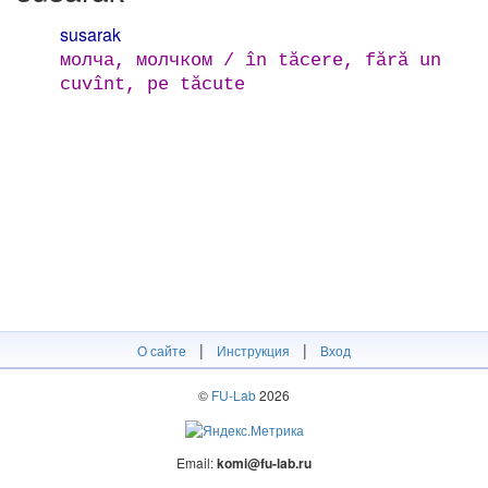
susarak
молча, молчком / în tăcere, fără un
cuvînt, pe tăcute
|
|
О сайте
Инструкция
Вход
©
FU-Lab
2026
Email:
komi@fu-lab.ru