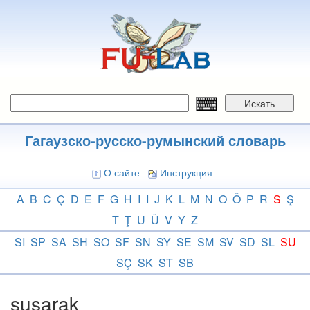
Перейти
к
основному
содержанию
Искать
Гагаузско-русско-румынский словарь
О сайте
Инструкция
A
B
C
Ç
D
E
F
G
H
I
I
J
K
L
M
N
O
Ö
P
R
S
Ş
T
Ţ
U
Ü
V
Y
Z
SI
SP
SA
SH
SO
SF
SN
SY
SE
SM
SV
SD
SL
SU
SÇ
SK
ST
SB
susarak