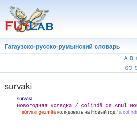
Перейти
к
основному
содержанию
Гагаузско-русско-румынский словарь
A
B
SO
survaki
súrváki
новогодняя колядка / colindă de Anul No
súrvakí gezmää
колядовать на Новый год
/
a colind