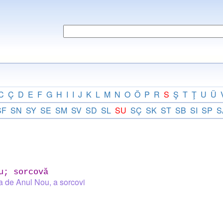
C
Ç
D
E
F
G
H
I
I
J
K
L
M
N
O
Ö
P
R
S
Ş
T
Ţ
U
Ü
SF
SN
SY
SE
SM
SV
SD
SL
SU
SÇ
SK
ST
SB
SI
SP
S
u; sorcovă
a de Anul Nou, a sorcovi