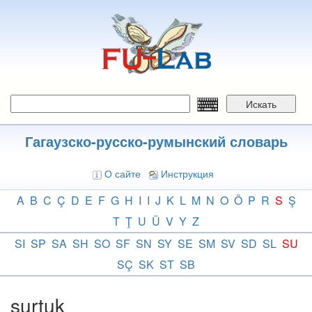
Перейти
к
основному
содержанию
Искать
Гагаузско-русско-румынский словарь
О сайте
Инструкция
A
B
C
Ç
D
E
F
G
H
I
I
J
K
L
M
N
O
Ö
P
R
S
Ş
T
Ţ
U
Ü
V
Y
Z
SI
SP
SA
SH
SO
SF
SN
SY
SE
SM
SV
SD
SL
SU
SÇ
SK
ST
SB
surtuk