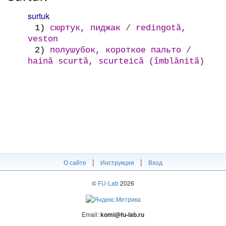
surtuk
1)
сюртук, пиджак / redingotă,
veston
2)
полушубок, короткое пальто /
haină scurtă, scurteică (îmblănită)
|
|
О сайте
Инструкция
Вход
©
FU-Lab
2026
Email:
komi@fu-lab.ru