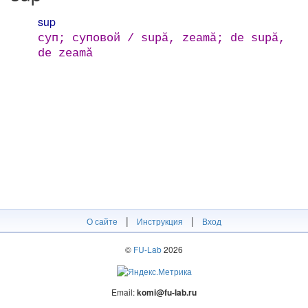
sup
суп; суповой / supă, zeamă; de supă,
de zeamă
|
|
О сайте
Инструкция
Вход
©
FU-Lab
2026
Email:
komi@fu-lab.ru