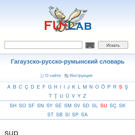
Перейти
к
основному
содержанию
Искать
Гагаузско-русско-румынский словарь
О сайте
Инструкция
A
B
C
Ç
D
E
F
G
H
I
I
J
K
L
M
N
O
Ö
P
R
S
Ş
T
Ţ
U
Ü
V
Y
Z
SH
SO
SF
SN
SY
SE
SM
SV
SD
SL
SU
SÇ
SK
ST
SB
SI
SP
SA
sup