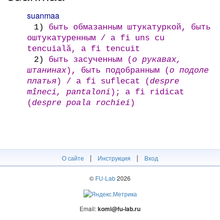
suanmaa
1)
быть обмазанным штукатуркой, быть
оштукатуренным / a fi uns cu
tencuială, a fi tencuit
2)
быть засученным (
о рукавах,
штанинах
), быть подобранным (
о подоле
платья
) / a fi suflecat (
despre
mîneci, pantaloni
); a fi ridicat
(
despre poala rochiei
)
|
|
О сайте
Инструкция
Вход
©
FU-Lab
2026
Email:
komi@fu-lab.ru