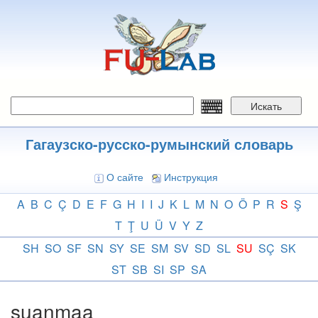
Перейти
к
основному
содержанию
Искать
Гагаузско-русско-румынский словарь
О сайте
Инструкция
A
B
C
Ç
D
E
F
G
H
I
I
J
K
L
M
N
O
Ö
P
R
S
Ş
T
Ţ
U
Ü
V
Y
Z
SH
SO
SF
SN
SY
SE
SM
SV
SD
SL
SU
SÇ
SK
ST
SB
SI
SP
SA
suanmaa