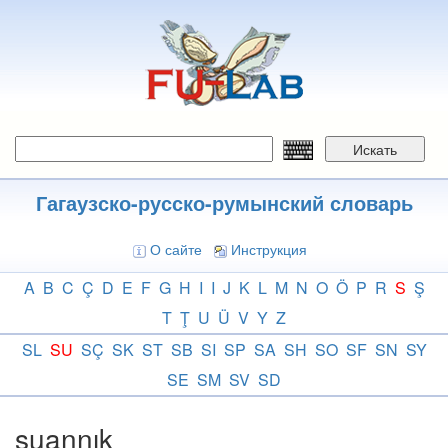
Перейти
к
основному
содержанию
Искать
Гагаузско-русско-румынский словарь
О сайте
Инструкция
A
B
C
Ç
D
E
F
G
H
I
I
J
K
L
M
N
O
Ö
P
R
S
Ş
T
Ţ
U
Ü
V
Y
Z
SL
SU
SÇ
SK
ST
SB
SI
SP
SA
SH
SO
SF
SN
SY
SE
SM
SV
SD
suannık