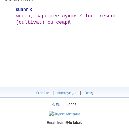
suannık
место, заросшее луком / loc crescut
(cultivat) cu ceapă
|
|
О сайте
Инструкция
Вход
©
FU-Lab
2026
Email:
komi@fu-lab.ru