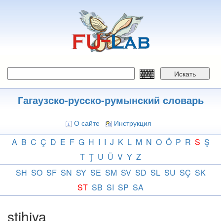
Перейти
к
основному
содержанию
Искать
Гагаузско-русско-румынский словарь
О сайте
Инструкция
A
B
C
Ç
D
E
F
G
H
I
I
J
K
L
M
N
O
Ö
P
R
S
Ş
T
Ţ
U
Ü
V
Y
Z
SH
SO
SF
SN
SY
SE
SM
SV
SD
SL
SU
SÇ
SK
ST
SB
SI
SP
SA
stihiya