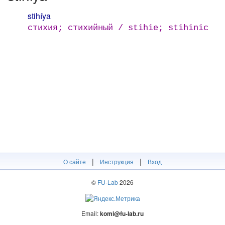
stihíya
стихия; стихийный / stihie; stihinic
|
|
О сайте
Инструкция
Вход
©
FU-Lab
2026
Email:
komi@fu-lab.ru