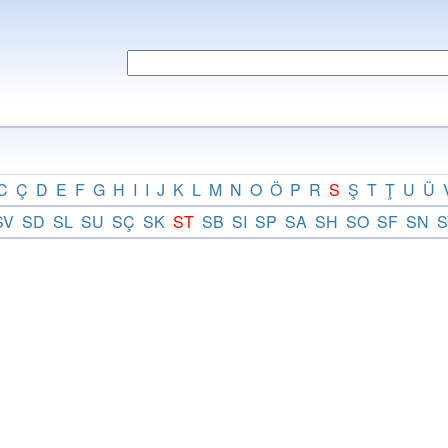
C
Ç
D
E
F
G
H
I
I
J
K
L
M
N
O
Ö
P
R
S
Ş
T
Ţ
U
Ü
SV
SD
SL
SU
SÇ
SK
ST
SB
SI
SP
SA
SH
SO
SF
SN
S