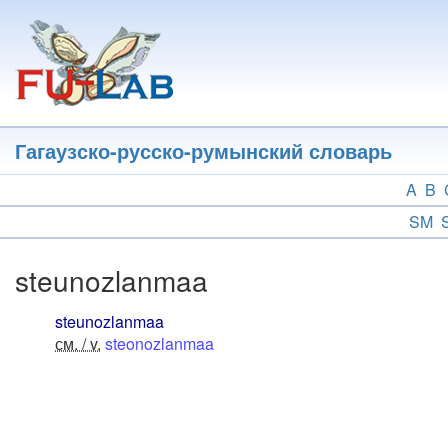
Перейти
к
основному
содержанию
Гагаузско-русско-румынский словарь
A
B
SM
steunozlanmaa
steunozlanmaa
см. / v.
steonozlanmaa