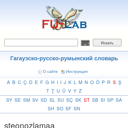
Перейти
к
основному
содержанию
Искать
Гагаузско-русско-румынский словарь
О сайте
Инструкция
A
B
C
Ç
D
E
F
G
H
I
I
J
K
L
M
N
O
Ö
P
R
S
Ş
T
Ţ
U
Ü
V
Y
Z
SY
SE
SM
SV
SD
SL
SU
SÇ
SK
ST
SB
SI
SP
SA
SH
SO
SF
SN
steonozlamaa