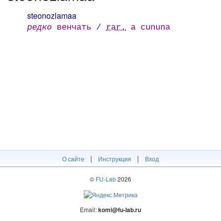
steonozlamaa
редко
венчать /
rar.
a cununa
|
|
О сайте
Инструкция
Вход
©
FU-Lab
2026
Email:
komi@fu-lab.ru