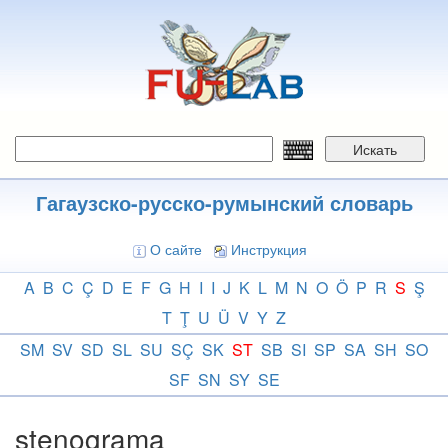
Перейти
к
основному
содержанию
Искать
Гагаузско-русско-румынский словарь
О сайте
Инструкция
A
B
C
Ç
D
E
F
G
H
I
I
J
K
L
M
N
O
Ö
P
R
S
Ş
T
Ţ
U
Ü
V
Y
Z
SM
SV
SD
SL
SU
SÇ
SK
ST
SB
SI
SP
SA
SH
SO
SF
SN
SY
SE
stenograma