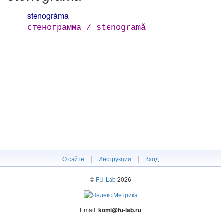
stenográma
стенограмма / stenogramă
|
|
О сайте
Инструкция
Вход
©
FU-Lab
2026
Email:
komi@fu-lab.ru