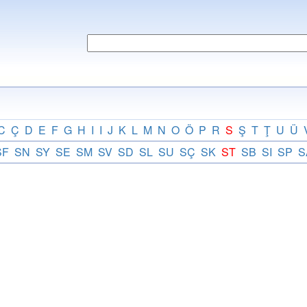
C
Ç
D
E
F
G
H
I
I
J
K
L
M
N
O
Ö
P
R
S
Ş
T
Ţ
U
Ü
SF
SN
SY
SE
SM
SV
SD
SL
SU
SÇ
SK
ST
SB
SI
SP
S