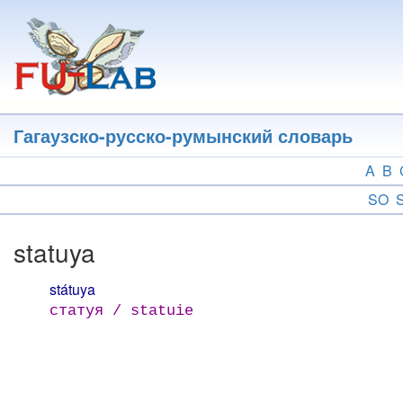
Перейти
к
основному
содержанию
Гагаузско-русско-румынский словарь
A
B
SO
statuya
státuya
статуя / statuie