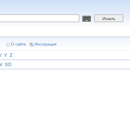
Искать
О сайте
Инструкция
V
Y
Z
V
SD