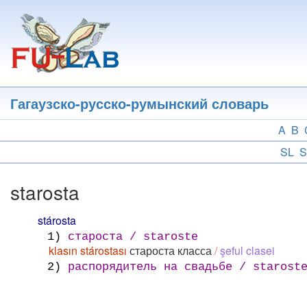
Перейти
к
основному
содержанию
Гагаузско-русско-румынский словарь
A
B
SL
S
starosta
stárosta
1)
староста / staroste
klasın stárostası
староста класса
/
şeful clasei
2)
распорядитель на свадьбе / starost