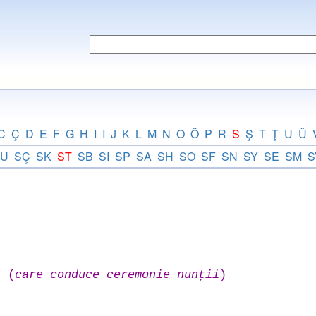
C
Ç
D
E
F
G
H
I
I
J
K
L
M
N
O
Ö
P
R
S
Ş
T
Ţ
U
Ü
U
SÇ
SK
ST
SB
SI
SP
SA
SH
SO
SF
SN
SY
SE
SM
S
e (
care conduce ceremonie nunţii
)