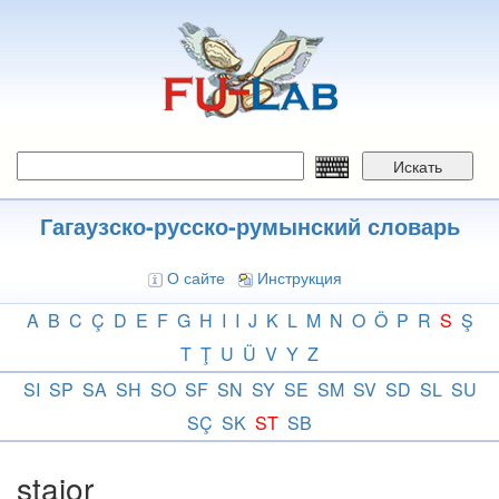
Перейти
к
основному
содержанию
Искать
Гагаузско-русско-румынский словарь
О сайте
Инструкция
A
B
C
Ç
D
E
F
G
H
I
I
J
K
L
M
N
O
Ö
P
R
S
Ş
T
Ţ
U
Ü
V
Y
Z
SI
SP
SA
SH
SO
SF
SN
SY
SE
SM
SV
SD
SL
SU
SÇ
SK
ST
SB
stajor