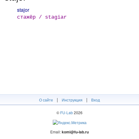
stajor
стажёр / stagiar
|
|
О сайте
Инструкция
Вход
©
FU-Lab
2026
Email:
komi@fu-lab.ru