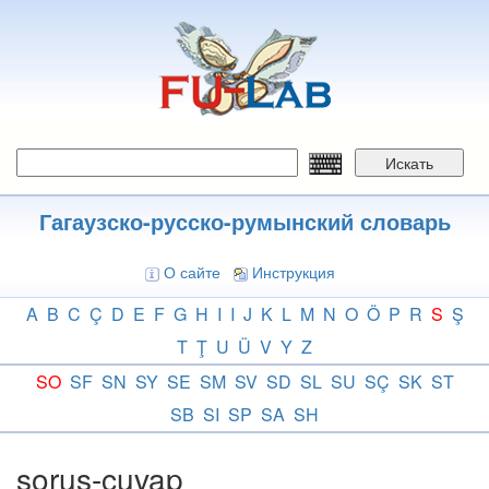
Перейти
к
основному
содержанию
Искать
Гагаузско-русско-румынский словарь
О сайте
Инструкция
A
B
C
Ç
D
E
F
G
H
I
I
J
K
L
M
N
O
Ö
P
R
S
Ş
T
Ţ
U
Ü
V
Y
Z
SO
SF
SN
SY
SE
SM
SV
SD
SL
SU
SÇ
SK
ST
SB
SI
SP
SA
SH
soruş-cuvap