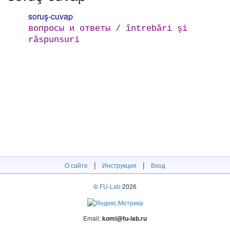
soruş-cuvap
вопросы и ответы / întrebări şi
răspunsuri
|
|
О сайте
Инструкция
Вход
©
FU-Lab
2026
Email:
komi@fu-lab.ru