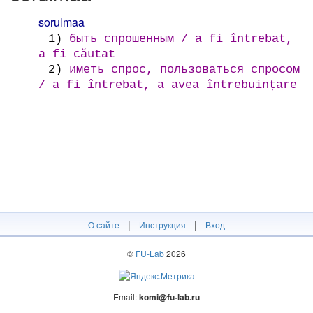
sorulmaa
1)
быть спрошенным / a fi întrebat,
a fi căutat
2)
иметь спрос, пользоваться спросом
/ a fi întrebat, a avea întrebuinţare
|
|
О сайте
Инструкция
Вход
©
FU-Lab
2026
Email:
komi@fu-lab.ru