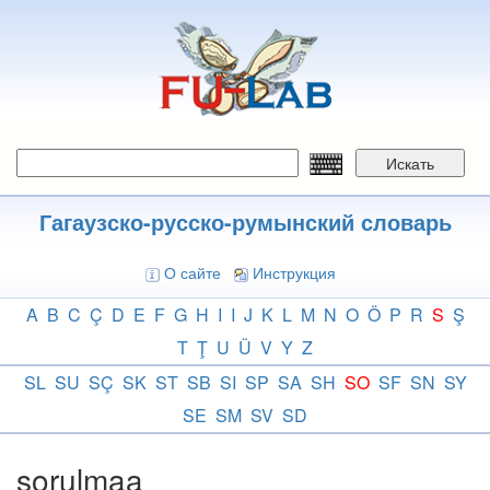
Перейти
к
основному
содержанию
Искать
Гагаузско-русско-румынский словарь
О сайте
Инструкция
A
B
C
Ç
D
E
F
G
H
I
I
J
K
L
M
N
O
Ö
P
R
S
Ş
T
Ţ
U
Ü
V
Y
Z
SL
SU
SÇ
SK
ST
SB
SI
SP
SA
SH
SO
SF
SN
SY
SE
SM
SV
SD
sorulmaa