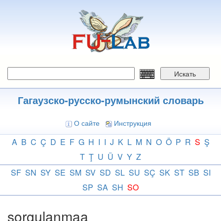
Перейти
к
основному
содержанию
Искать
Гагаузско-русско-румынский словарь
О сайте
Инструкция
A
B
C
Ç
D
E
F
G
H
I
I
J
K
L
M
N
O
Ö
P
R
S
Ş
T
Ţ
U
Ü
V
Y
Z
SF
SN
SY
SE
SM
SV
SD
SL
SU
SÇ
SK
ST
SB
SI
SP
SA
SH
SO
sorgulanmaa