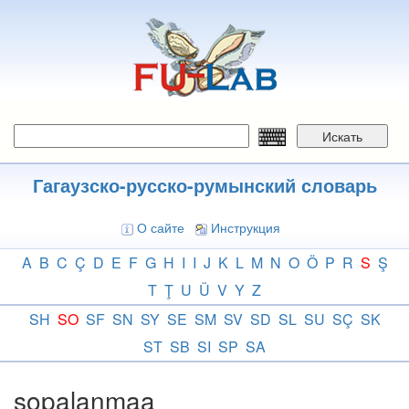
Перейти
к
основному
содержанию
Искать
Гагаузско-русско-румынский словарь
О сайте
Инструкция
A
B
C
Ç
D
E
F
G
H
I
I
J
K
L
M
N
O
Ö
P
R
S
Ş
T
Ţ
U
Ü
V
Y
Z
SH
SO
SF
SN
SY
SE
SM
SV
SD
SL
SU
SÇ
SK
ST
SB
SI
SP
SA
sopalanmaa