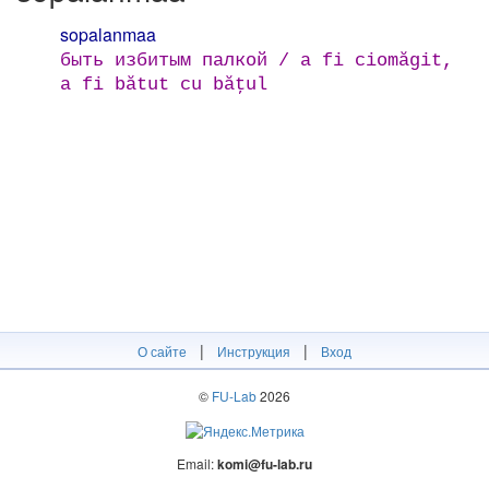
sopalanmaa
быть избитым палкой / a fi ciomăgit,
a fi bătut cu băţul
|
|
О сайте
Инструкция
Вход
©
FU-Lab
2026
Email:
komi@fu-lab.ru