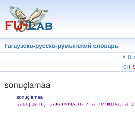
Перейти
к
основному
содержанию
Гагаузско-русско-румынский словарь
A
B
SH
sonuçlamaa
sonuçlamaa
завершать, заканчивать / a termina, a i