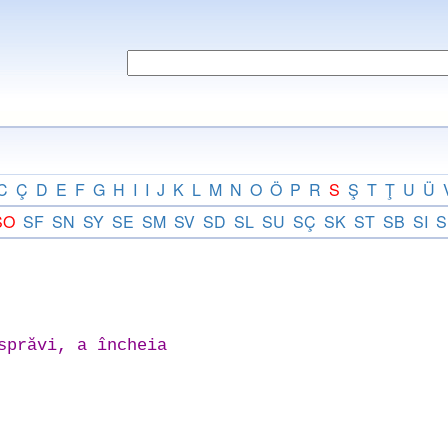
C
Ç
D
E
F
G
H
I
I
J
K
L
M
N
O
Ö
P
R
S
Ş
T
Ţ
U
Ü
SO
SF
SN
SY
SE
SM
SV
SD
SL
SU
SÇ
SK
ST
SB
SI
S
sprăvi, a încheia