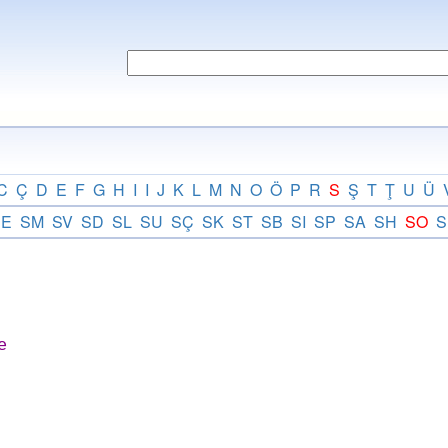
C
Ç
D
E
F
G
H
I
I
J
K
L
M
N
O
Ö
P
R
S
Ş
T
Ţ
U
Ü
SE
SM
SV
SD
SL
SU
SÇ
SK
ST
SB
SI
SP
SA
SH
SO
S
e