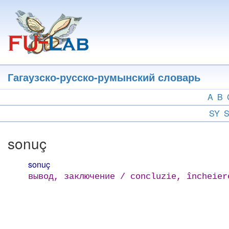
Перейти
к
основному
содержанию
Гагаузско-русско-румынский словарь
A
B
SY
sonuç
sonuç
вывод, заключение / concluzie, încheier