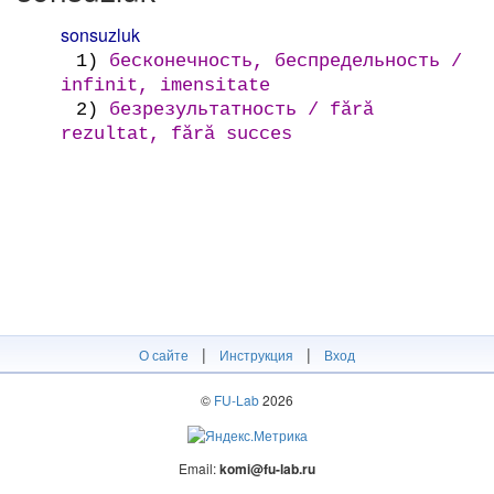
sonsuzluk
1)
бесконечность, беспредельность /
infinit, imensitate
2)
безрезультатность / fără
rezultat, fără succes
|
|
О сайте
Инструкция
Вход
©
FU-Lab
2026
Email:
komi@fu-lab.ru