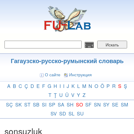
Перейти
к
основному
содержанию
Искать
Гагаузско-русско-румынский словарь
О сайте
Инструкция
A
B
C
Ç
D
E
F
G
H
I
I
J
K
L
M
N
O
Ö
P
R
S
Ş
T
Ţ
U
Ü
V
Y
Z
SÇ
SK
ST
SB
SI
SP
SA
SH
SO
SF
SN
SY
SE
SM
SV
SD
SL
SU
sonsuzluk